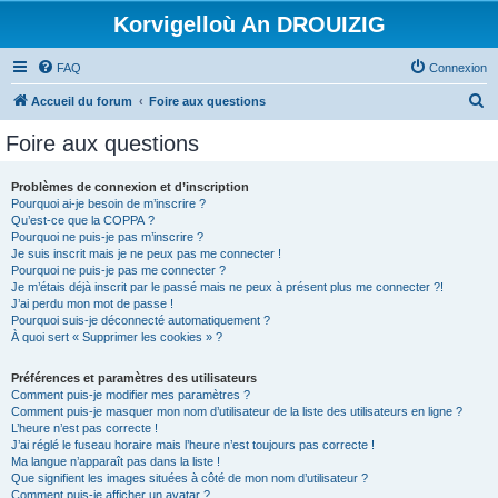
Korvigelloù An DROUIZIG
FAQ
Connexion
R
Accueil du forum
Foire aux questions
e
Foire aux questions
c
h
Problèmes de connexion et d’inscription
Pourquoi ai-je besoin de m’inscrire ?
e
Qu’est-ce que la COPPA ?
r
Pourquoi ne puis-je pas m’inscrire ?
Je suis inscrit mais je ne peux pas me connecter !
c
Pourquoi ne puis-je pas me connecter ?
Je m’étais déjà inscrit par le passé mais ne peux à présent plus me connecter ?!
h
J’ai perdu mon mot de passe !
e
Pourquoi suis-je déconnecté automatiquement ?
À quoi sert « Supprimer les cookies » ?
r
Préférences et paramètres des utilisateurs
Comment puis-je modifier mes paramètres ?
Comment puis-je masquer mon nom d’utilisateur de la liste des utilisateurs en ligne ?
L’heure n’est pas correcte !
J’ai réglé le fuseau horaire mais l’heure n’est toujours pas correcte !
Ma langue n’apparaît pas dans la liste !
Que signifient les images situées à côté de mon nom d’utilisateur ?
Comment puis-je afficher un avatar ?