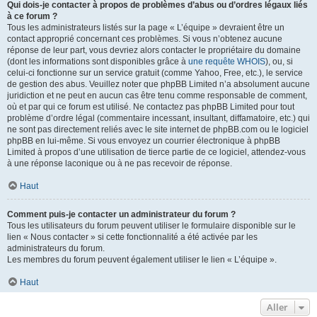
Qui dois-je contacter à propos de problèmes d’abus ou d’ordres légaux liés
à ce forum ?
Tous les administrateurs listés sur la page « L’équipe » devraient être un
contact approprié concernant ces problèmes. Si vous n’obtenez aucune
réponse de leur part, vous devriez alors contacter le propriétaire du domaine
(dont les informations sont disponibles grâce à
une requête WHOIS
), ou, si
celui-ci fonctionne sur un service gratuit (comme Yahoo, Free, etc.), le service
de gestion des abus. Veuillez noter que phpBB Limited n’a absolument aucune
juridiction et ne peut en aucun cas être tenu comme responsable de comment,
où et par qui ce forum est utilisé. Ne contactez pas phpBB Limited pour tout
problème d’ordre légal (commentaire incessant, insultant, diffamatoire, etc.) qui
ne sont pas directement reliés avec le site internet de phpBB.com ou le logiciel
phpBB en lui-même. Si vous envoyez un courrier électronique à phpBB
Limited à propos d’une utilisation de tierce partie de ce logiciel, attendez-vous
à une réponse laconique ou à ne pas recevoir de réponse.
Haut
Comment puis-je contacter un administrateur du forum ?
Tous les utilisateurs du forum peuvent utiliser le formulaire disponible sur le
lien « Nous contacter » si cette fonctionnalité a été activée par les
administrateurs du forum.
Les membres du forum peuvent également utiliser le lien « L’équipe ».
Haut
Aller