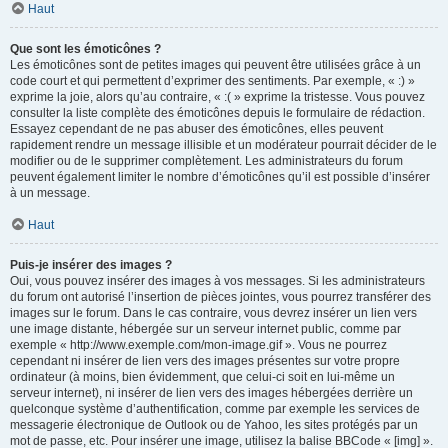
Haut
Que sont les émoticônes ?
Les émoticônes sont de petites images qui peuvent être utilisées grâce à un
code court et qui permettent d’exprimer des sentiments. Par exemple, « :) »
exprime la joie, alors qu’au contraire, « :( » exprime la tristesse. Vous pouvez
consulter la liste complète des émoticônes depuis le formulaire de rédaction.
Essayez cependant de ne pas abuser des émoticônes, elles peuvent
rapidement rendre un message illisible et un modérateur pourrait décider de le
modifier ou de le supprimer complètement. Les administrateurs du forum
peuvent également limiter le nombre d’émoticônes qu’il est possible d’insérer
à un message.
Haut
Puis-je insérer des images ?
Oui, vous pouvez insérer des images à vos messages. Si les administrateurs
du forum ont autorisé l’insertion de pièces jointes, vous pourrez transférer des
images sur le forum. Dans le cas contraire, vous devrez insérer un lien vers
une image distante, hébergée sur un serveur internet public, comme par
exemple « http://www.exemple.com/mon-image.gif ». Vous ne pourrez
cependant ni insérer de lien vers des images présentes sur votre propre
ordinateur (à moins, bien évidemment, que celui-ci soit en lui-même un
serveur internet), ni insérer de lien vers des images hébergées derrière un
quelconque système d’authentification, comme par exemple les services de
messagerie électronique de Outlook ou de Yahoo, les sites protégés par un
mot de passe, etc. Pour insérer une image, utilisez la balise BBCode « [img] ».