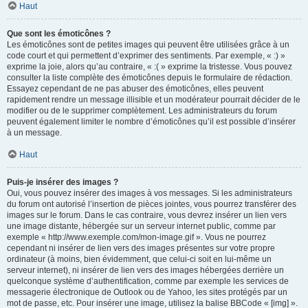
Haut
Que sont les émoticônes ?
Les émoticônes sont de petites images qui peuvent être utilisées grâce à un
code court et qui permettent d’exprimer des sentiments. Par exemple, « :) »
exprime la joie, alors qu’au contraire, « :( » exprime la tristesse. Vous pouvez
consulter la liste complète des émoticônes depuis le formulaire de rédaction.
Essayez cependant de ne pas abuser des émoticônes, elles peuvent
rapidement rendre un message illisible et un modérateur pourrait décider de le
modifier ou de le supprimer complètement. Les administrateurs du forum
peuvent également limiter le nombre d’émoticônes qu’il est possible d’insérer
à un message.
Haut
Puis-je insérer des images ?
Oui, vous pouvez insérer des images à vos messages. Si les administrateurs
du forum ont autorisé l’insertion de pièces jointes, vous pourrez transférer des
images sur le forum. Dans le cas contraire, vous devrez insérer un lien vers
une image distante, hébergée sur un serveur internet public, comme par
exemple « http://www.exemple.com/mon-image.gif ». Vous ne pourrez
cependant ni insérer de lien vers des images présentes sur votre propre
ordinateur (à moins, bien évidemment, que celui-ci soit en lui-même un
serveur internet), ni insérer de lien vers des images hébergées derrière un
quelconque système d’authentification, comme par exemple les services de
messagerie électronique de Outlook ou de Yahoo, les sites protégés par un
mot de passe, etc. Pour insérer une image, utilisez la balise BBCode « [img] ».