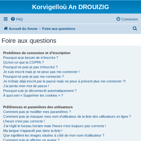
Korvigelloù An DROUIZIG
FAQ
Connexion
R
Accueil du forum
Foire aux questions
e
Foire aux questions
c
h
Problèmes de connexion et d’inscription
Pourquoi ai-je besoin de m’inscrire ?
e
Qu’est-ce que la COPPA ?
r
Pourquoi ne puis-je pas m’inscrire ?
Je suis inscrit mais je ne peux pas me connecter !
c
Pourquoi ne puis-je pas me connecter ?
Je m’étais déjà inscrit par le passé mais ne peux à présent plus me connecter ?!
h
J’ai perdu mon mot de passe !
e
Pourquoi suis-je déconnecté automatiquement ?
À quoi sert « Supprimer les cookies » ?
r
Préférences et paramètres des utilisateurs
Comment puis-je modifier mes paramètres ?
Comment puis-je masquer mon nom d’utilisateur de la liste des utilisateurs en ligne ?
L’heure n’est pas correcte !
J’ai réglé le fuseau horaire mais l’heure n’est toujours pas correcte !
Ma langue n’apparaît pas dans la liste !
Que signifient les images situées à côté de mon nom d’utilisateur ?
Comment puis-je afficher un avatar ?