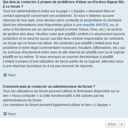
Qui dois-je contacter à propos de problèmes d’abus ou d’ordres légaux liés
à ce forum ?
Tous les administrateurs listés sur la page « L’équipe » devraient être un
contact approprié concernant ces problèmes. Si vous n’obtenez aucune
réponse de leur part, vous devriez alors contacter le propriétaire du domaine
(dont les informations sont disponibles grâce à
une requête WHOIS
), ou, si
celui-ci fonctionne sur un service gratuit (comme Yahoo, Free, etc.), le service
de gestion des abus. Veuillez noter que phpBB Limited n’a absolument aucune
juridiction et ne peut en aucun cas être tenu comme responsable de comment,
où et par qui ce forum est utilisé. Ne contactez pas phpBB Limited pour tout
problème d’ordre légal (commentaire incessant, insultant, diffamatoire, etc.) qui
ne sont pas directement reliés avec le site internet de phpBB.com ou le logiciel
phpBB en lui-même. Si vous envoyez un courrier électronique à phpBB
Limited à propos d’une utilisation de tierce partie de ce logiciel, attendez-vous
à une réponse laconique ou à ne pas recevoir de réponse.
Haut
Comment puis-je contacter un administrateur du forum ?
Tous les utilisateurs du forum peuvent utiliser le formulaire disponible sur le
lien « Nous contacter » si cette fonctionnalité a été activée par les
administrateurs du forum.
Les membres du forum peuvent également utiliser le lien « L’équipe ».
Haut
Aller