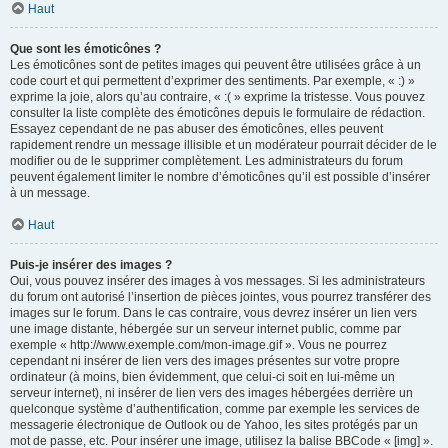
Haut
Que sont les émoticônes ?
Les émoticônes sont de petites images qui peuvent être utilisées grâce à un
code court et qui permettent d’exprimer des sentiments. Par exemple, « :) »
exprime la joie, alors qu’au contraire, « :( » exprime la tristesse. Vous pouvez
consulter la liste complète des émoticônes depuis le formulaire de rédaction.
Essayez cependant de ne pas abuser des émoticônes, elles peuvent
rapidement rendre un message illisible et un modérateur pourrait décider de le
modifier ou de le supprimer complètement. Les administrateurs du forum
peuvent également limiter le nombre d’émoticônes qu’il est possible d’insérer
à un message.
Haut
Puis-je insérer des images ?
Oui, vous pouvez insérer des images à vos messages. Si les administrateurs
du forum ont autorisé l’insertion de pièces jointes, vous pourrez transférer des
images sur le forum. Dans le cas contraire, vous devrez insérer un lien vers
une image distante, hébergée sur un serveur internet public, comme par
exemple « http://www.exemple.com/mon-image.gif ». Vous ne pourrez
cependant ni insérer de lien vers des images présentes sur votre propre
ordinateur (à moins, bien évidemment, que celui-ci soit en lui-même un
serveur internet), ni insérer de lien vers des images hébergées derrière un
quelconque système d’authentification, comme par exemple les services de
messagerie électronique de Outlook ou de Yahoo, les sites protégés par un
mot de passe, etc. Pour insérer une image, utilisez la balise BBCode « [img] ».