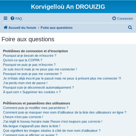
Korvigelloù An DROUIZIG
FAQ
Connexion
R
Accueil du forum
Foire aux questions
e
Foire aux questions
c
h
Problèmes de connexion et d’inscription
Pourquoi ai-je besoin de m’inscrire ?
e
Qu’est-ce que la COPPA ?
r
Pourquoi ne puis-je pas m’inscrire ?
Je suis inscrit mais je ne peux pas me connecter !
c
Pourquoi ne puis-je pas me connecter ?
Je m’étais déjà inscrit par le passé mais ne peux à présent plus me connecter ?!
h
J’ai perdu mon mot de passe !
e
Pourquoi suis-je déconnecté automatiquement ?
À quoi sert « Supprimer les cookies » ?
r
Préférences et paramètres des utilisateurs
Comment puis-je modifier mes paramètres ?
Comment puis-je masquer mon nom d’utilisateur de la liste des utilisateurs en ligne ?
L’heure n’est pas correcte !
J’ai réglé le fuseau horaire mais l’heure n’est toujours pas correcte !
Ma langue n’apparaît pas dans la liste !
Que signifient les images situées à côté de mon nom d’utilisateur ?
Comment puis-je afficher un avatar ?