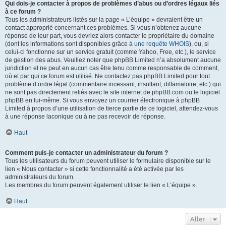
Qui dois-je contacter à propos de problèmes d’abus ou d’ordres légaux liés
à ce forum ?
Tous les administrateurs listés sur la page « L’équipe » devraient être un
contact approprié concernant ces problèmes. Si vous n’obtenez aucune
réponse de leur part, vous devriez alors contacter le propriétaire du domaine
(dont les informations sont disponibles grâce à
une requête WHOIS
), ou, si
celui-ci fonctionne sur un service gratuit (comme Yahoo, Free, etc.), le service
de gestion des abus. Veuillez noter que phpBB Limited n’a absolument aucune
juridiction et ne peut en aucun cas être tenu comme responsable de comment,
où et par qui ce forum est utilisé. Ne contactez pas phpBB Limited pour tout
problème d’ordre légal (commentaire incessant, insultant, diffamatoire, etc.) qui
ne sont pas directement reliés avec le site internet de phpBB.com ou le logiciel
phpBB en lui-même. Si vous envoyez un courrier électronique à phpBB
Limited à propos d’une utilisation de tierce partie de ce logiciel, attendez-vous
à une réponse laconique ou à ne pas recevoir de réponse.
Haut
Comment puis-je contacter un administrateur du forum ?
Tous les utilisateurs du forum peuvent utiliser le formulaire disponible sur le
lien « Nous contacter » si cette fonctionnalité a été activée par les
administrateurs du forum.
Les membres du forum peuvent également utiliser le lien « L’équipe ».
Haut
Aller