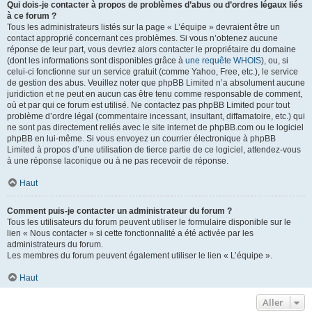
Qui dois-je contacter à propos de problèmes d’abus ou d’ordres légaux liés
à ce forum ?
Tous les administrateurs listés sur la page « L’équipe » devraient être un
contact approprié concernant ces problèmes. Si vous n’obtenez aucune
réponse de leur part, vous devriez alors contacter le propriétaire du domaine
(dont les informations sont disponibles grâce à
une requête WHOIS
), ou, si
celui-ci fonctionne sur un service gratuit (comme Yahoo, Free, etc.), le service
de gestion des abus. Veuillez noter que phpBB Limited n’a absolument aucune
juridiction et ne peut en aucun cas être tenu comme responsable de comment,
où et par qui ce forum est utilisé. Ne contactez pas phpBB Limited pour tout
problème d’ordre légal (commentaire incessant, insultant, diffamatoire, etc.) qui
ne sont pas directement reliés avec le site internet de phpBB.com ou le logiciel
phpBB en lui-même. Si vous envoyez un courrier électronique à phpBB
Limited à propos d’une utilisation de tierce partie de ce logiciel, attendez-vous
à une réponse laconique ou à ne pas recevoir de réponse.
Haut
Comment puis-je contacter un administrateur du forum ?
Tous les utilisateurs du forum peuvent utiliser le formulaire disponible sur le
lien « Nous contacter » si cette fonctionnalité a été activée par les
administrateurs du forum.
Les membres du forum peuvent également utiliser le lien « L’équipe ».
Haut
Aller