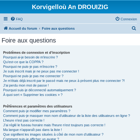
Korvigelloù An DROUIZIG
FAQ
Connexion
R
Accueil du forum
Foire aux questions
e
Foire aux questions
c
h
Problèmes de connexion et d’inscription
Pourquoi ai-je besoin de m’inscrire ?
e
Qu’est-ce que la COPPA ?
r
Pourquoi ne puis-je pas m’inscrire ?
Je suis inscrit mais je ne peux pas me connecter !
c
Pourquoi ne puis-je pas me connecter ?
Je m’étais déjà inscrit par le passé mais ne peux à présent plus me connecter ?!
h
J’ai perdu mon mot de passe !
e
Pourquoi suis-je déconnecté automatiquement ?
À quoi sert « Supprimer les cookies » ?
r
Préférences et paramètres des utilisateurs
Comment puis-je modifier mes paramètres ?
Comment puis-je masquer mon nom d’utilisateur de la liste des utilisateurs en ligne ?
L’heure n’est pas correcte !
J’ai réglé le fuseau horaire mais l’heure n’est toujours pas correcte !
Ma langue n’apparaît pas dans la liste !
Que signifient les images situées à côté de mon nom d’utilisateur ?
Comment puis-je afficher un avatar ?