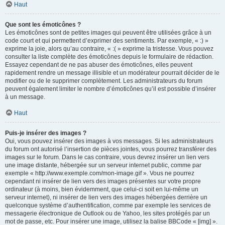
Haut
Que sont les émoticônes ?
Les émoticônes sont de petites images qui peuvent être utilisées grâce à un
code court et qui permettent d’exprimer des sentiments. Par exemple, « :) »
exprime la joie, alors qu’au contraire, « :( » exprime la tristesse. Vous pouvez
consulter la liste complète des émoticônes depuis le formulaire de rédaction.
Essayez cependant de ne pas abuser des émoticônes, elles peuvent
rapidement rendre un message illisible et un modérateur pourrait décider de le
modifier ou de le supprimer complètement. Les administrateurs du forum
peuvent également limiter le nombre d’émoticônes qu’il est possible d’insérer
à un message.
Haut
Puis-je insérer des images ?
Oui, vous pouvez insérer des images à vos messages. Si les administrateurs
du forum ont autorisé l’insertion de pièces jointes, vous pourrez transférer des
images sur le forum. Dans le cas contraire, vous devrez insérer un lien vers
une image distante, hébergée sur un serveur internet public, comme par
exemple « http://www.exemple.com/mon-image.gif ». Vous ne pourrez
cependant ni insérer de lien vers des images présentes sur votre propre
ordinateur (à moins, bien évidemment, que celui-ci soit en lui-même un
serveur internet), ni insérer de lien vers des images hébergées derrière un
quelconque système d’authentification, comme par exemple les services de
messagerie électronique de Outlook ou de Yahoo, les sites protégés par un
mot de passe, etc. Pour insérer une image, utilisez la balise BBCode « [img] ».