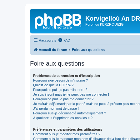
Korvigelloù An D
Foromoù KERZROUIZIG
Raccourcis
FAQ
Accueil du forum
Foire aux questions
Foire aux questions
Problèmes de connexion et d’inscription
Pourquoi ai-je besoin de m’inscrire ?
Qu’est-ce que la COPPA ?
Pourquoi ne puis-je pas m’inscrire ?
Je suis inscrit mais je ne peux pas me connecter !
Pourquoi ne puis-je pas me connecter ?
Je m’étais déjà inscrit par le passé mais ne peux à présent plus me co
J’ai perdu mon mot de passe !
Pourquoi suis-je déconnecté automatiquement ?
À quoi sert « Supprimer les cookies » ?
Préférences et paramètres des utilisateurs
Comment puis-je modifier mes paramètres ?
Comment puis-je masquer mon nom d’utilisateur de la liste des utilisate