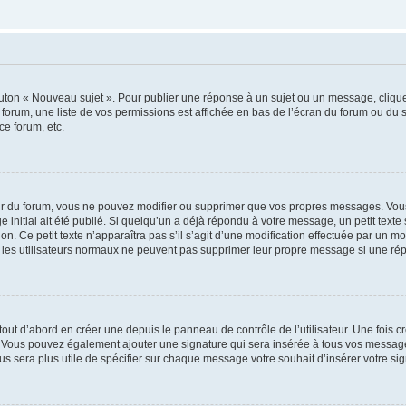
outon « Nouveau sujet ». Pour publier une réponse à un sujet ou un message, cliqu
 forum, une liste de vos permissions est affichée en bas de l’écran du forum ou du
ce forum, etc.
r du forum, vous ne pouvez modifier ou supprimer que vos propres messages. Vou
 initial ait été publié. Si quelqu’un a déjà répondu à votre message, un petit text
ion. Ce petit texte n’apparaîtra pas s’il s’agit d’une modification effectuée par un 
ue les utilisateurs normaux ne peuvent pas supprimer leur propre message si une ré
ut d’abord en créer une depuis le panneau de contrôle de l’utilisateur. Une fois c
ure. Vous pouvez également ajouter une signature qui sera insérée à tous vos mess
 vous sera plus utile de spécifier sur chaque message votre souhait d’insérer votre si