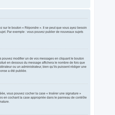
ez sur le bouton « Répondre ». Il se peut que vous ayez besoin
 sujet. Par exemple : vous pouvez publier de nouveaux sujets
s pouvez modifier un de vos messages en cliquant le bouton
e situé en dessous du message affichera le nombre de fois que
modérateur ou un administrateur, bien qu’ils puissent rédiger une
ponse a été publiée.
réée, vous pouvez cocher la case « Insérer une signature »
ages en cochant la case appropriée dans le panneau de contrôle
gnature.