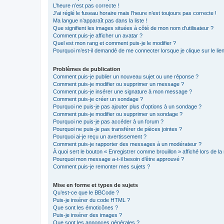
L’heure n’est pas correcte !
J’ai réglé le fuseau horaire mais l’heure n’est toujours pas correcte !
Ma langue n’apparaît pas dans la liste !
Que signifient les images situées à côté de mon nom d’utilisateur ?
Comment puis-je afficher un avatar ?
Quel est mon rang et comment puis-je le modifier ?
Pourquoi m’est-il demandé de me connecter lorsque je clique sur le lien 
Problèmes de publication
Comment puis-je publier un nouveau sujet ou une réponse ?
Comment puis-je modifier ou supprimer un message ?
Comment puis-je insérer une signature à mon message ?
Comment puis-je créer un sondage ?
Pourquoi ne puis-je pas ajouter plus d’options à un sondage ?
Comment puis-je modifier ou supprimer un sondage ?
Pourquoi ne puis-je pas accéder à un forum ?
Pourquoi ne puis-je pas transférer de pièces jointes ?
Pourquoi ai-je reçu un avertissement ?
Comment puis-je rapporter des messages à un modérateur ?
À quoi sert le bouton « Enregistrer comme brouillon » affiché lors de la 
Pourquoi mon message a-t-il besoin d’être approuvé ?
Comment puis-je remonter mes sujets ?
Mise en forme et types de sujets
Qu’est-ce que le BBCode ?
Puis-je insérer du code HTML ?
Que sont les émoticônes ?
Puis-je insérer des images ?
Que sont les annonces générales ?