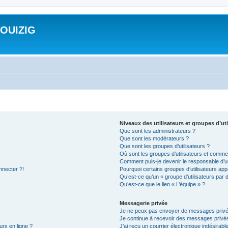
ROUIZIG
Niveaux des utilisateurs et groupes d’uti
Que sont les administrateurs ?
Que sont les modérateurs ?
Que sont les groupes d’utilisateurs ?
Où sont les groupes d’utilisateurs et commen
Comment puis-je devenir le responsable d’un
nnecter ?!
Pourquoi certains groupes d’utilisateurs app
Qu’est-ce qu’un « groupe d’utilisateurs par 
Qu’est-ce que le lien « L’équipe » ?
Messagerie privée
Je ne peux pas envoyer de messages privé
Je continue à recevoir des messages privés 
urs en ligne ?
J’ai reçu un courrier électronique indésirabl