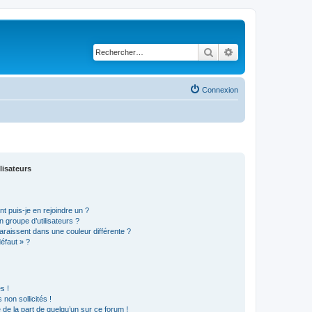
Rechercher
Recherche avancé
Connexion
lisateurs
t puis-je en rejoindre un ?
 groupe d’utilisateurs ?
araissent dans une couleur différente ?
défaut » ?
s !
non sollicités !
e de la part de quelqu’un sur ce forum !