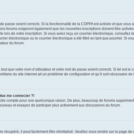
t de passe soient corrects. Si la fonctionnalité de la COPPA est activée et que vous 
ains forums exigeront également que les nouvelles inscriptions doivent être activée
te lors de votre inscription. Si vous aviez reçu un courrier électronique, consultez l
r électronique ou le courrier électronique a été filtré en tant que pourriel. Si vo
rateur du forum.
out que votre nom d’utilisateur et votre mot de passe soient corrects. Si tel est le
iétaire du site internet ait un problème de configuration et qu’il soit nécessaire de l
 plus me connecter ?!
votre compte pour une quelconque raison. De plus, beaucoup de forums suppriment pér
 nouveau et essayez de participer plus activement aux discussions du forum.
 récupéré, il peut facilement être réinitialisé. Veuillez vous rendre sur la page de