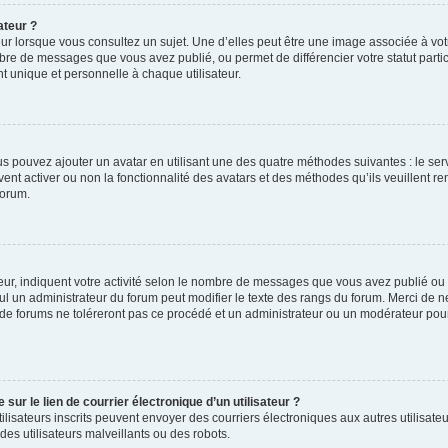
ateur ?
ur lorsque vous consultez un sujet. Une d’elles peut être une image associée à vo
mbre de messages que vous avez publié, ou permet de différencier votre statut parti
 unique et personnelle à chaque utilisateur.
ous pouvez ajouter un avatar en utilisant une des quatre méthodes suivantes : le serv
ent activer ou non la fonctionnalité des avatars et des méthodes qu’ils veuillent ren
forum.
ur, indiquent votre activité selon le nombre de messages que vous avez publié ou id
eul un administrateur du forum peut modifier le texte des rangs du forum. Merci de 
de forums ne toléreront pas ce procédé et un administrateur ou un modérateur pou
ur le lien de courrier électronique d’un utilisateur ?
s utilisateurs inscrits peuvent envoyer des courriers électroniques aux autres utili
es utilisateurs malveillants ou des robots.