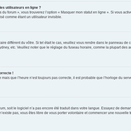
s utilisateurs en ligne ?
s du forum », vous trouverez l’option « Masquer mon statut en ligne ». Si vous activ
é comme étant un utilisateur invisible.
aire différent du vôtre. Si tel était le cas, veuillez vous rendre dans le panneau de co
ey, etc. Veuillez noter que le réglage du fuseau horaire, comme la plupart des autr
orrecte !
 mais que l’heure n’est toujours pas correcte, il est probable que l’horloge du serve
orum, soit le logiciel n’a pas encore été traduit dans votre langue. Essayez de deman
 n’existe pas, vous êtes libre de vous porter volontaire et commencer une nouvelle t