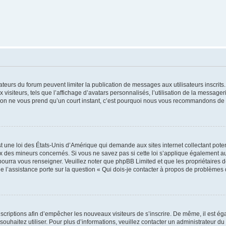
trateurs du forum peuvent limiter la publication de messages aux utilisateurs inscri
visiteurs, tels que l’affichage d’avatars personnalisés, l’utilisation de la messager
ription ne vous prend qu’un court instant, c’est pourquoi nous vous recommandons de l
t une loi des États-Unis d’Amérique qui demande aux sites internet collectant pot
 des mineurs concernés. Si vous ne savez pas si cette loi s’applique également au
 pourra vous renseigner. Veuillez noter que phpBB Limited et que les propriétaires
ue l’assistance porte sur la question « Qui dois-je contacter à propos de problèmes 
inscriptions afin d’empêcher les nouveaux visiteurs de s’inscrire. De même, il est é
s souhaitez utiliser. Pour plus d’informations, veuillez contacter un administrateur du