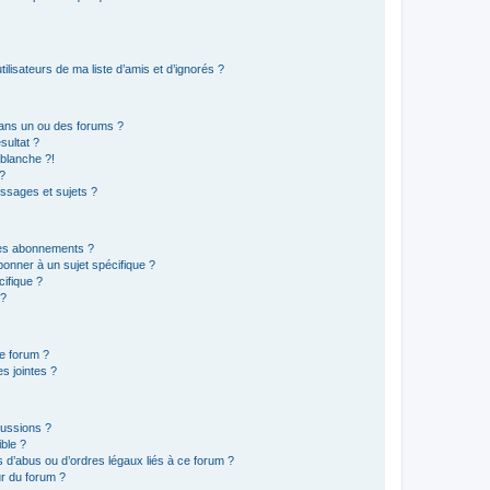
lisateurs de ma liste d’amis et d’ignorés ?
ans un ou des forums ?
sultat ?
blanche ?!
?
ssages et sujets ?
t les abonnements ?
onner à un sujet spécifique ?
ifique ?
 ?
ce forum ?
s jointes ?
cussions ?
ible ?
 d’abus ou d’ordres légaux liés à ce forum ?
r du forum ?