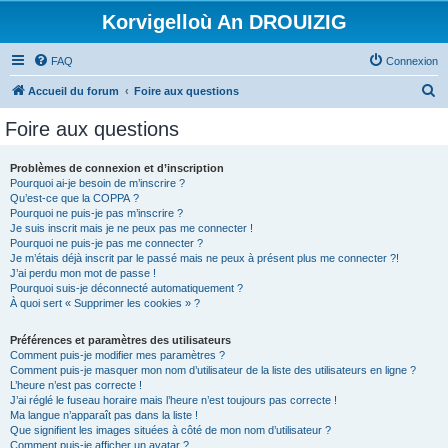
Korvigelloù An DROUIZIG
FAQ
Connexion
R
Accueil du forum
Foire aux questions
e
Foire aux questions
c
h
Problèmes de connexion et d’inscription
Pourquoi ai-je besoin de m’inscrire ?
e
Qu’est-ce que la COPPA ?
r
Pourquoi ne puis-je pas m’inscrire ?
Je suis inscrit mais je ne peux pas me connecter !
c
Pourquoi ne puis-je pas me connecter ?
Je m’étais déjà inscrit par le passé mais ne peux à présent plus me connecter ?!
h
J’ai perdu mon mot de passe !
e
Pourquoi suis-je déconnecté automatiquement ?
À quoi sert « Supprimer les cookies » ?
r
Préférences et paramètres des utilisateurs
Comment puis-je modifier mes paramètres ?
Comment puis-je masquer mon nom d’utilisateur de la liste des utilisateurs en ligne ?
L’heure n’est pas correcte !
J’ai réglé le fuseau horaire mais l’heure n’est toujours pas correcte !
Ma langue n’apparaît pas dans la liste !
Que signifient les images situées à côté de mon nom d’utilisateur ?
Comment puis-je afficher un avatar ?