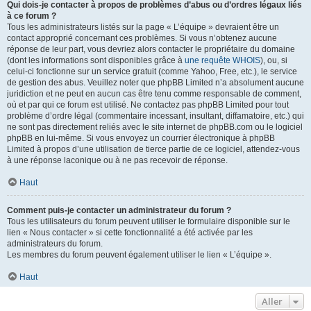
Qui dois-je contacter à propos de problèmes d’abus ou d’ordres légaux liés
à ce forum ?
Tous les administrateurs listés sur la page « L’équipe » devraient être un
contact approprié concernant ces problèmes. Si vous n’obtenez aucune
réponse de leur part, vous devriez alors contacter le propriétaire du domaine
(dont les informations sont disponibles grâce à
une requête WHOIS
), ou, si
celui-ci fonctionne sur un service gratuit (comme Yahoo, Free, etc.), le service
de gestion des abus. Veuillez noter que phpBB Limited n’a absolument aucune
juridiction et ne peut en aucun cas être tenu comme responsable de comment,
où et par qui ce forum est utilisé. Ne contactez pas phpBB Limited pour tout
problème d’ordre légal (commentaire incessant, insultant, diffamatoire, etc.) qui
ne sont pas directement reliés avec le site internet de phpBB.com ou le logiciel
phpBB en lui-même. Si vous envoyez un courrier électronique à phpBB
Limited à propos d’une utilisation de tierce partie de ce logiciel, attendez-vous
à une réponse laconique ou à ne pas recevoir de réponse.
Haut
Comment puis-je contacter un administrateur du forum ?
Tous les utilisateurs du forum peuvent utiliser le formulaire disponible sur le
lien « Nous contacter » si cette fonctionnalité a été activée par les
administrateurs du forum.
Les membres du forum peuvent également utiliser le lien « L’équipe ».
Haut
Aller