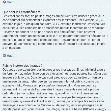
Haut
Que sont les émoticônes ?
Les émoticônes sont de petites images qui peuvent être utilisées grâce à un
code court et qui permettent d’exprimer des sentiments. Par exemple, « :) »
exprime la joie, alors qu’au contraire, « :( » exprime la tristesse. Vous pouvez
consulter la liste complète des émoticônes depuis le formulaire de rédaction.
Essayez cependant de ne pas abuser des émoticônes, elles peuvent
rapidement rendre un message illisible et un modérateur pourrait décider de le
modifier ou de le supprimer complètement. Les administrateurs du forum
peuvent également limiter le nombre d’émoticônes qu’il est possible d’insérer
à un message.
Haut
Puis-je insérer des images ?
Oui, vous pouvez insérer des images à vos messages. Si les administrateurs
du forum ont autorisé l’insertion de pièces jointes, vous pourrez transférer des
images sur le forum. Dans le cas contraire, vous devrez insérer un lien vers
une image distante, hébergée sur un serveur internet public, comme par
exemple « http://www.exemple.com/mon-image.gif ». Vous ne pourrez
cependant ni insérer de lien vers des images présentes sur votre propre
ordinateur (à moins, bien évidemment, que celui-ci soit en lui-même un
serveur internet), ni insérer de lien vers des images hébergées derrière un
quelconque système d’authentification, comme par exemple les services de
messagerie électronique de Outlook ou de Yahoo, les sites protégés par un
mot de passe, etc. Pour insérer une image, utilisez la balise BBCode « [img] ».