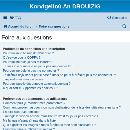
Korvigelloù An DROUIZIG
FAQ
Connexion
R
Accueil du forum
Foire aux questions
e
Foire aux questions
c
h
Problèmes de connexion et d’inscription
Pourquoi ai-je besoin de m’inscrire ?
e
Qu’est-ce que la COPPA ?
r
Pourquoi ne puis-je pas m’inscrire ?
Je suis inscrit mais je ne peux pas me connecter !
c
Pourquoi ne puis-je pas me connecter ?
Je m’étais déjà inscrit par le passé mais ne peux à présent plus me connecter ?!
h
J’ai perdu mon mot de passe !
e
Pourquoi suis-je déconnecté automatiquement ?
À quoi sert « Supprimer les cookies » ?
r
Préférences et paramètres des utilisateurs
Comment puis-je modifier mes paramètres ?
Comment puis-je masquer mon nom d’utilisateur de la liste des utilisateurs en ligne ?
L’heure n’est pas correcte !
J’ai réglé le fuseau horaire mais l’heure n’est toujours pas correcte !
Ma langue n’apparaît pas dans la liste !
Que signifient les images situées à côté de mon nom d’utilisateur ?
Comment puis-je afficher un avatar ?