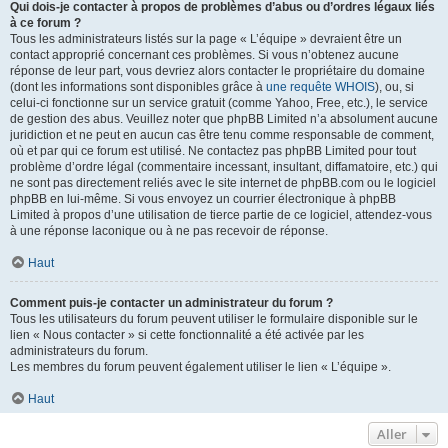
Qui dois-je contacter à propos de problèmes d’abus ou d’ordres légaux liés
à ce forum ?
Tous les administrateurs listés sur la page « L’équipe » devraient être un
contact approprié concernant ces problèmes. Si vous n’obtenez aucune
réponse de leur part, vous devriez alors contacter le propriétaire du domaine
(dont les informations sont disponibles grâce à
une requête WHOIS
), ou, si
celui-ci fonctionne sur un service gratuit (comme Yahoo, Free, etc.), le service
de gestion des abus. Veuillez noter que phpBB Limited n’a absolument aucune
juridiction et ne peut en aucun cas être tenu comme responsable de comment,
où et par qui ce forum est utilisé. Ne contactez pas phpBB Limited pour tout
problème d’ordre légal (commentaire incessant, insultant, diffamatoire, etc.) qui
ne sont pas directement reliés avec le site internet de phpBB.com ou le logiciel
phpBB en lui-même. Si vous envoyez un courrier électronique à phpBB
Limited à propos d’une utilisation de tierce partie de ce logiciel, attendez-vous
à une réponse laconique ou à ne pas recevoir de réponse.
Haut
Comment puis-je contacter un administrateur du forum ?
Tous les utilisateurs du forum peuvent utiliser le formulaire disponible sur le
lien « Nous contacter » si cette fonctionnalité a été activée par les
administrateurs du forum.
Les membres du forum peuvent également utiliser le lien « L’équipe ».
Haut
Aller