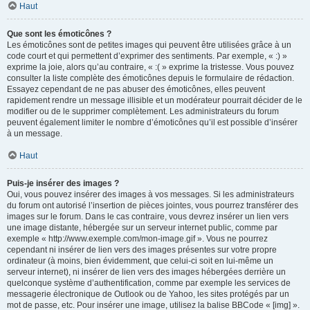
Haut
Que sont les émoticônes ?
Les émoticônes sont de petites images qui peuvent être utilisées grâce à un
code court et qui permettent d’exprimer des sentiments. Par exemple, « :) »
exprime la joie, alors qu’au contraire, « :( » exprime la tristesse. Vous pouvez
consulter la liste complète des émoticônes depuis le formulaire de rédaction.
Essayez cependant de ne pas abuser des émoticônes, elles peuvent
rapidement rendre un message illisible et un modérateur pourrait décider de le
modifier ou de le supprimer complètement. Les administrateurs du forum
peuvent également limiter le nombre d’émoticônes qu’il est possible d’insérer
à un message.
Haut
Puis-je insérer des images ?
Oui, vous pouvez insérer des images à vos messages. Si les administrateurs
du forum ont autorisé l’insertion de pièces jointes, vous pourrez transférer des
images sur le forum. Dans le cas contraire, vous devrez insérer un lien vers
une image distante, hébergée sur un serveur internet public, comme par
exemple « http://www.exemple.com/mon-image.gif ». Vous ne pourrez
cependant ni insérer de lien vers des images présentes sur votre propre
ordinateur (à moins, bien évidemment, que celui-ci soit en lui-même un
serveur internet), ni insérer de lien vers des images hébergées derrière un
quelconque système d’authentification, comme par exemple les services de
messagerie électronique de Outlook ou de Yahoo, les sites protégés par un
mot de passe, etc. Pour insérer une image, utilisez la balise BBCode « [img] ».