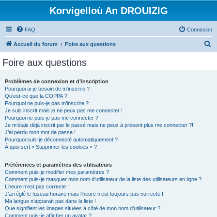
Korvigelloù An DROUIZIG
FAQ
Connexion
R
Accueil du forum
Foire aux questions
e
Foire aux questions
c
h
Problèmes de connexion et d’inscription
Pourquoi ai-je besoin de m’inscrire ?
e
Qu’est-ce que la COPPA ?
r
Pourquoi ne puis-je pas m’inscrire ?
Je suis inscrit mais je ne peux pas me connecter !
c
Pourquoi ne puis-je pas me connecter ?
Je m’étais déjà inscrit par le passé mais ne peux à présent plus me connecter ?!
h
J’ai perdu mon mot de passe !
e
Pourquoi suis-je déconnecté automatiquement ?
À quoi sert « Supprimer les cookies » ?
r
Préférences et paramètres des utilisateurs
Comment puis-je modifier mes paramètres ?
Comment puis-je masquer mon nom d’utilisateur de la liste des utilisateurs en ligne ?
L’heure n’est pas correcte !
J’ai réglé le fuseau horaire mais l’heure n’est toujours pas correcte !
Ma langue n’apparaît pas dans la liste !
Que signifient les images situées à côté de mon nom d’utilisateur ?
Comment puis-je afficher un avatar ?