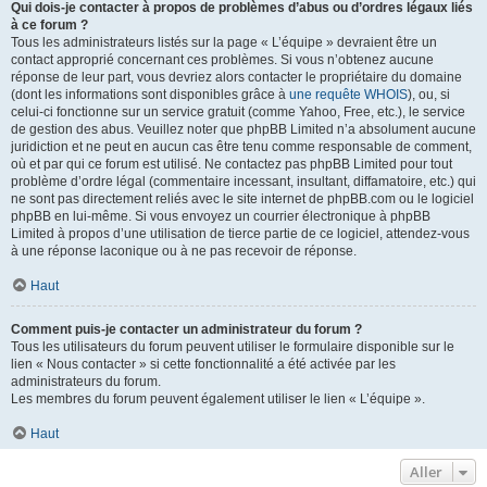
Qui dois-je contacter à propos de problèmes d’abus ou d’ordres légaux liés
à ce forum ?
Tous les administrateurs listés sur la page « L’équipe » devraient être un
contact approprié concernant ces problèmes. Si vous n’obtenez aucune
réponse de leur part, vous devriez alors contacter le propriétaire du domaine
(dont les informations sont disponibles grâce à
une requête WHOIS
), ou, si
celui-ci fonctionne sur un service gratuit (comme Yahoo, Free, etc.), le service
de gestion des abus. Veuillez noter que phpBB Limited n’a absolument aucune
juridiction et ne peut en aucun cas être tenu comme responsable de comment,
où et par qui ce forum est utilisé. Ne contactez pas phpBB Limited pour tout
problème d’ordre légal (commentaire incessant, insultant, diffamatoire, etc.) qui
ne sont pas directement reliés avec le site internet de phpBB.com ou le logiciel
phpBB en lui-même. Si vous envoyez un courrier électronique à phpBB
Limited à propos d’une utilisation de tierce partie de ce logiciel, attendez-vous
à une réponse laconique ou à ne pas recevoir de réponse.
Haut
Comment puis-je contacter un administrateur du forum ?
Tous les utilisateurs du forum peuvent utiliser le formulaire disponible sur le
lien « Nous contacter » si cette fonctionnalité a été activée par les
administrateurs du forum.
Les membres du forum peuvent également utiliser le lien « L’équipe ».
Haut
Aller