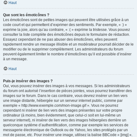
Haut
Que sont les émoticônes ?
Les émoticônes sont de petites images qui peuvent être utilisées grâce à un
code court et qui permettent d’exprimer des sentiments. Par exemple, « :) »
exprime la joie, alors qu’au contraire, « :( » exprime la tristesse. Vous pouvez
consulter la liste complète des émoticônes depuis le formulaire de rédaction.
Essayez cependant de ne pas abuser des émoticônes, elles peuvent
rapidement rendre un message illisible et un modérateur pourrait décider de le
modifier ou de le supprimer complètement. Les administrateurs du forum
peuvent également limiter le nombre d’émoticônes qu’il est possible d’insérer
à un message.
Haut
Puis-je insérer des images ?
Oui, vous pouvez insérer des images à vos messages. Si les administrateurs
du forum ont autorisé l’insertion de pièces jointes, vous pourrez transférer des
images sur le forum. Dans le cas contraire, vous devrez insérer un lien vers
une image distante, hébergée sur un serveur internet public, comme par
exemple « http://www.exemple.com/mon-image.gif ». Vous ne pourrez
cependant ni insérer de lien vers des images présentes sur votre propre
ordinateur (à moins, bien évidemment, que celui-ci soit en lui-même un
serveur internet), ni insérer de lien vers des images hébergées derrière un
quelconque système d’authentification, comme par exemple les services de
messagerie électronique de Outlook ou de Yahoo, les sites protégés par un
mot de passe, etc. Pour insérer une image, utilisez la balise BBCode « [img] ».