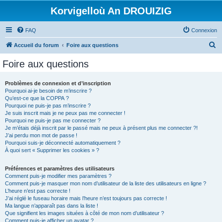
Korvigelloù An DROUIZIG
FAQ
Connexion
R
Accueil du forum
Foire aux questions
e
Foire aux questions
c
h
Problèmes de connexion et d’inscription
Pourquoi ai-je besoin de m’inscrire ?
e
Qu’est-ce que la COPPA ?
r
Pourquoi ne puis-je pas m’inscrire ?
Je suis inscrit mais je ne peux pas me connecter !
c
Pourquoi ne puis-je pas me connecter ?
Je m’étais déjà inscrit par le passé mais ne peux à présent plus me connecter ?!
h
J’ai perdu mon mot de passe !
e
Pourquoi suis-je déconnecté automatiquement ?
À quoi sert « Supprimer les cookies » ?
r
Préférences et paramètres des utilisateurs
Comment puis-je modifier mes paramètres ?
Comment puis-je masquer mon nom d’utilisateur de la liste des utilisateurs en ligne ?
L’heure n’est pas correcte !
J’ai réglé le fuseau horaire mais l’heure n’est toujours pas correcte !
Ma langue n’apparaît pas dans la liste !
Que signifient les images situées à côté de mon nom d’utilisateur ?
Comment puis-je afficher un avatar ?