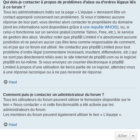
Qui dois-je contacter à propos de problèmes d’abus ou d’ordres légaux liés
à ce forum ?
Tous les administrateurs listés sur la page « L’équipe » devraient être un
contact approprié concernant ces problèmes. Si vous n’obtenez aucune
réponse de leur part, vous devriez alors contacter le propriétaire du domaine
(dont les informations sont disponibles grâce à
une requête WHOIS
), ou, si
celui-ci fonctionne sur un service gratuit (comme Yahoo, Free, etc.), le service
de gestion des abus. Veuillez noter que phpBB Limited n’a absolument aucune
juridiction et ne peut en aucun cas être tenu comme responsable de comment,
où et par qui ce forum est utilisé. Ne contactez pas phpBB Limited pour tout
problème d’ordre légal (commentaire incessant, insultant, diffamatoire, etc.) qui
ne sont pas directement reliés avec le site internet de phpBB.com ou le logiciel
phpBB en lui-même. Si vous envoyez un courrier électronique à phpBB
Limited à propos d’une utilisation de tierce partie de ce logiciel, attendez-vous
à une réponse laconique ou à ne pas recevoir de réponse.
Haut
Comment puis-je contacter un administrateur du forum ?
Tous les utilisateurs du forum peuvent utiliser le formulaire disponible sur le
lien « Nous contacter » si cette fonctionnalité a été activée par les
administrateurs du forum.
Les membres du forum peuvent également utiliser le lien « L’équipe ».
Haut
Aller