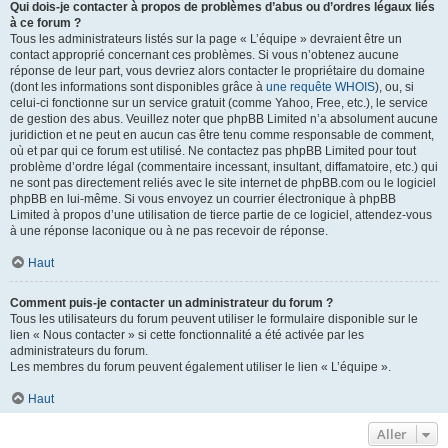
Qui dois-je contacter à propos de problèmes d’abus ou d’ordres légaux liés
à ce forum ?
Tous les administrateurs listés sur la page « L’équipe » devraient être un
contact approprié concernant ces problèmes. Si vous n’obtenez aucune
réponse de leur part, vous devriez alors contacter le propriétaire du domaine
(dont les informations sont disponibles grâce à
une requête WHOIS
), ou, si
celui-ci fonctionne sur un service gratuit (comme Yahoo, Free, etc.), le service
de gestion des abus. Veuillez noter que phpBB Limited n’a absolument aucune
juridiction et ne peut en aucun cas être tenu comme responsable de comment,
où et par qui ce forum est utilisé. Ne contactez pas phpBB Limited pour tout
problème d’ordre légal (commentaire incessant, insultant, diffamatoire, etc.) qui
ne sont pas directement reliés avec le site internet de phpBB.com ou le logiciel
phpBB en lui-même. Si vous envoyez un courrier électronique à phpBB
Limited à propos d’une utilisation de tierce partie de ce logiciel, attendez-vous
à une réponse laconique ou à ne pas recevoir de réponse.
Haut
Comment puis-je contacter un administrateur du forum ?
Tous les utilisateurs du forum peuvent utiliser le formulaire disponible sur le
lien « Nous contacter » si cette fonctionnalité a été activée par les
administrateurs du forum.
Les membres du forum peuvent également utiliser le lien « L’équipe ».
Haut
Aller