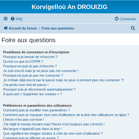
Korvigelloù An DROUIZIG
FAQ
Connexion
R
Accueil du forum
Foire aux questions
e
Foire aux questions
c
h
Problèmes de connexion et d’inscription
Pourquoi ai-je besoin de m’inscrire ?
e
Qu’est-ce que la COPPA ?
r
Pourquoi ne puis-je pas m’inscrire ?
Je suis inscrit mais je ne peux pas me connecter !
c
Pourquoi ne puis-je pas me connecter ?
Je m’étais déjà inscrit par le passé mais ne peux à présent plus me connecter ?!
h
J’ai perdu mon mot de passe !
e
Pourquoi suis-je déconnecté automatiquement ?
À quoi sert « Supprimer les cookies » ?
r
Préférences et paramètres des utilisateurs
Comment puis-je modifier mes paramètres ?
Comment puis-je masquer mon nom d’utilisateur de la liste des utilisateurs en ligne ?
L’heure n’est pas correcte !
J’ai réglé le fuseau horaire mais l’heure n’est toujours pas correcte !
Ma langue n’apparaît pas dans la liste !
Que signifient les images situées à côté de mon nom d’utilisateur ?
Comment puis-je afficher un avatar ?