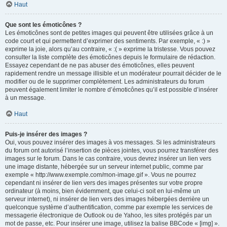
Haut
Que sont les émoticônes ?
Les émoticônes sont de petites images qui peuvent être utilisées grâce à un
code court et qui permettent d’exprimer des sentiments. Par exemple, « :) »
exprime la joie, alors qu’au contraire, « :( » exprime la tristesse. Vous pouvez
consulter la liste complète des émoticônes depuis le formulaire de rédaction.
Essayez cependant de ne pas abuser des émoticônes, elles peuvent
rapidement rendre un message illisible et un modérateur pourrait décider de le
modifier ou de le supprimer complètement. Les administrateurs du forum
peuvent également limiter le nombre d’émoticônes qu’il est possible d’insérer
à un message.
Haut
Puis-je insérer des images ?
Oui, vous pouvez insérer des images à vos messages. Si les administrateurs
du forum ont autorisé l’insertion de pièces jointes, vous pourrez transférer des
images sur le forum. Dans le cas contraire, vous devrez insérer un lien vers
une image distante, hébergée sur un serveur internet public, comme par
exemple « http://www.exemple.com/mon-image.gif ». Vous ne pourrez
cependant ni insérer de lien vers des images présentes sur votre propre
ordinateur (à moins, bien évidemment, que celui-ci soit en lui-même un
serveur internet), ni insérer de lien vers des images hébergées derrière un
quelconque système d’authentification, comme par exemple les services de
messagerie électronique de Outlook ou de Yahoo, les sites protégés par un
mot de passe, etc. Pour insérer une image, utilisez la balise BBCode « [img] ».