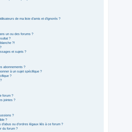
lisateurs de ma liste d’amis et d’ignorés ?
ans un ou des forums ?
sultat ?
blanche ?!
?
ssages et sujets ?
t les abonnements ?
onner à un sujet spécifique ?
ifique ?
 ?
ce forum ?
s jointes ?
cussions ?
ible ?
 d’abus ou d’ordres légaux liés à ce forum ?
r du forum ?