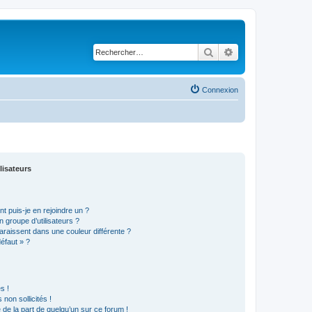
Rechercher
Recherche avancé
Connexion
lisateurs
t puis-je en rejoindre un ?
 groupe d’utilisateurs ?
araissent dans une couleur différente ?
défaut » ?
s !
non sollicités !
e de la part de quelqu’un sur ce forum !