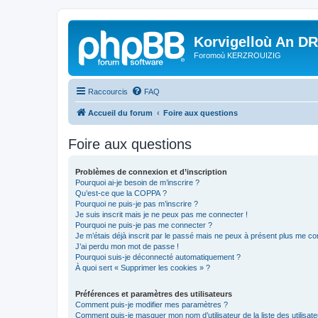
Korvigelloù An D
Foromoù KERZROUIZIG
Raccourcis
FAQ
Accueil du forum
Foire aux questions
Foire aux questions
Problèmes de connexion et d’inscription
Pourquoi ai-je besoin de m’inscrire ?
Qu’est-ce que la COPPA ?
Pourquoi ne puis-je pas m’inscrire ?
Je suis inscrit mais je ne peux pas me connecter !
Pourquoi ne puis-je pas me connecter ?
Je m’étais déjà inscrit par le passé mais ne peux à présent plus me co
J’ai perdu mon mot de passe !
Pourquoi suis-je déconnecté automatiquement ?
À quoi sert « Supprimer les cookies » ?
Préférences et paramètres des utilisateurs
Comment puis-je modifier mes paramètres ?
Comment puis-je masquer mon nom d’utilisateur de la liste des utilisate