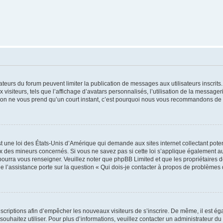
trateurs du forum peuvent limiter la publication de messages aux utilisateurs inscri
visiteurs, tels que l’affichage d’avatars personnalisés, l’utilisation de la messager
ription ne vous prend qu’un court instant, c’est pourquoi nous vous recommandons de l
t une loi des États-Unis d’Amérique qui demande aux sites internet collectant pot
 des mineurs concernés. Si vous ne savez pas si cette loi s’applique également au
 pourra vous renseigner. Veuillez noter que phpBB Limited et que les propriétaires
ue l’assistance porte sur la question « Qui dois-je contacter à propos de problèmes 
inscriptions afin d’empêcher les nouveaux visiteurs de s’inscrire. De même, il est é
s souhaitez utiliser. Pour plus d’informations, veuillez contacter un administrateur du