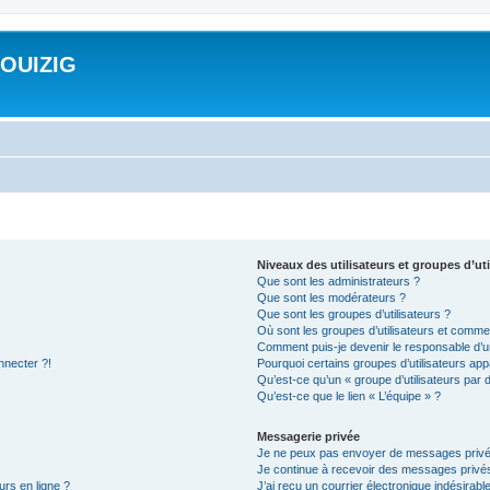
ROUIZIG
Niveaux des utilisateurs et groupes d’uti
Que sont les administrateurs ?
Que sont les modérateurs ?
Que sont les groupes d’utilisateurs ?
Où sont les groupes d’utilisateurs et commen
Comment puis-je devenir le responsable d’un
nnecter ?!
Pourquoi certains groupes d’utilisateurs app
Qu’est-ce qu’un « groupe d’utilisateurs par 
Qu’est-ce que le lien « L’équipe » ?
Messagerie privée
Je ne peux pas envoyer de messages privé
Je continue à recevoir des messages privés 
urs en ligne ?
J’ai reçu un courrier électronique indésirabl