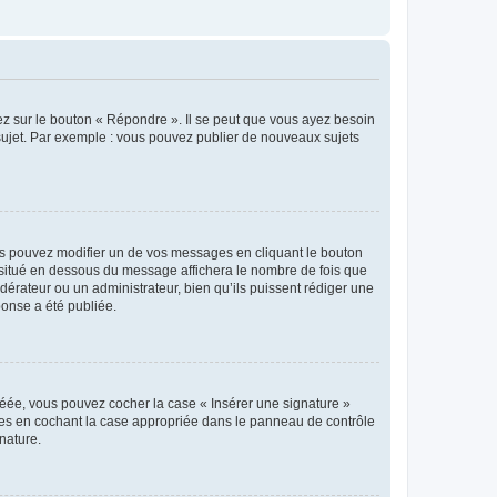
ez sur le bouton « Répondre ». Il se peut que vous ayez besoin
 sujet. Par exemple : vous pouvez publier de nouveaux sujets
s pouvez modifier un de vos messages en cliquant le bouton
e situé en dessous du message affichera le nombre de fois que
modérateur ou un administrateur, bien qu’ils puissent rédiger une
ponse a été publiée.
réée, vous pouvez cocher la case « Insérer une signature »
ages en cochant la case appropriée dans le panneau de contrôle
gnature.