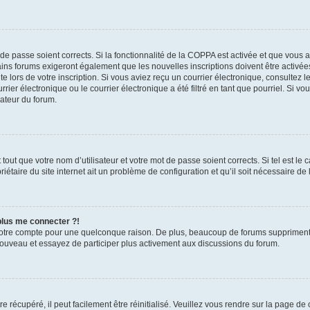
t de passe soient corrects. Si la fonctionnalité de la COPPA est activée et que vous 
ains forums exigeront également que les nouvelles inscriptions doivent être activée
te lors de votre inscription. Si vous aviez reçu un courrier électronique, consultez l
r électronique ou le courrier électronique a été filtré en tant que pourriel. Si vo
rateur du forum.
out que votre nom d’utilisateur et votre mot de passe soient corrects. Si tel est le
iétaire du site internet ait un problème de configuration et qu’il soit nécessaire de l
 plus me connecter ?!
votre compte pour une quelconque raison. De plus, beaucoup de forums suppriment pér
 nouveau et essayez de participer plus activement aux discussions du forum.
 récupéré, il peut facilement être réinitialisé. Veuillez vous rendre sur la page de