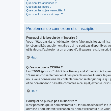
Que sont les annonces ?
Que sont les notes ?
Que sont les sujets verrouillés ?
Que sont les icônes de sujet ?
Problèmes de connexion et d’inscription
Pourquoi ai-je besoin de m’inscrire ?
Vous n’êtes pas dans l’obligation de le faire, mais les adminis
fonctionnalités supplémentaires qui ne sont pas disponibles aux 
utilisateurs, l’adhésion à un groupe d’utilisateurs, etc. L’insc
Haut
Qu’est-ce que la COPPA ?
La COPPA (pour « Child Online Privacy and Protection Act ») es
13 ans un consentement écrit des parents ou des tuteurs légaux
nous vous conseillons de contacter un conseiller juridique qui
et ne doivent donc pas être contactés à ce sujet, excepté lorsq
Haut
Pourquoi ne puis-je pas m’inscrire ?
Il est possible qu’un administrateur du forum ait désactivé les 
adresse IP ou interdit l’utilisation du nom d’utilisateur que vou