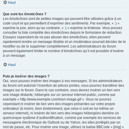
Haut
Que sont les émoticônes ?
Les émoticônes sont de petites images qui peuvent être utilisées grâce à un
code court et qui permettent d’exprimer des sentiments. Par exemple, « :) »
exprime la joie, alors qu’au contraire, « :( » exprime la tristesse. Vous pouvez
consulter la liste complète des émoticônes depuis le formulaire de rédaction.
Essayez cependant de ne pas abuser des émoticônes, elles peuvent
rapidement rendre un message illisible et un modérateur pourrait décider de le
modifier ou de le supprimer complètement. Les administrateurs du forum
peuvent également limiter le nombre d’émoticônes qu’il est possible d’insérer
à un message.
Haut
Puis-je insérer des images ?
Oui, vous pouvez insérer des images à vos messages. Si les administrateurs
du forum ont autorisé l’insertion de pièces jointes, vous pourrez transférer des
images sur le forum. Dans le cas contraire, vous devrez insérer un lien vers
une image distante, hébergée sur un serveur internet public, comme par
exemple « http://www.exemple.com/mon-image.gif ». Vous ne pourrez
cependant ni insérer de lien vers des images présentes sur votre propre
ordinateur (à moins, bien évidemment, que celui-ci soit en lui-même un
serveur internet), ni insérer de lien vers des images hébergées derrière un
quelconque système d’authentification, comme par exemple les services de
messagerie électronique de Outlook ou de Yahoo, les sites protégés par un
mot de passe, etc. Pour insérer une image, utilisez la balise BBCode « [img] ».