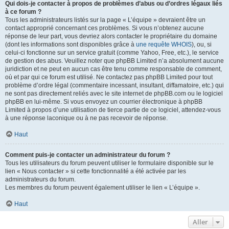
Qui dois-je contacter à propos de problèmes d’abus ou d’ordres légaux liés
à ce forum ?
Tous les administrateurs listés sur la page « L’équipe » devraient être un
contact approprié concernant ces problèmes. Si vous n’obtenez aucune
réponse de leur part, vous devriez alors contacter le propriétaire du domaine
(dont les informations sont disponibles grâce à
une requête WHOIS
), ou, si
celui-ci fonctionne sur un service gratuit (comme Yahoo, Free, etc.), le service
de gestion des abus. Veuillez noter que phpBB Limited n’a absolument aucune
juridiction et ne peut en aucun cas être tenu comme responsable de comment,
où et par qui ce forum est utilisé. Ne contactez pas phpBB Limited pour tout
problème d’ordre légal (commentaire incessant, insultant, diffamatoire, etc.) qui
ne sont pas directement reliés avec le site internet de phpBB.com ou le logiciel
phpBB en lui-même. Si vous envoyez un courrier électronique à phpBB
Limited à propos d’une utilisation de tierce partie de ce logiciel, attendez-vous
à une réponse laconique ou à ne pas recevoir de réponse.
Haut
Comment puis-je contacter un administrateur du forum ?
Tous les utilisateurs du forum peuvent utiliser le formulaire disponible sur le
lien « Nous contacter » si cette fonctionnalité a été activée par les
administrateurs du forum.
Les membres du forum peuvent également utiliser le lien « L’équipe ».
Haut
Aller