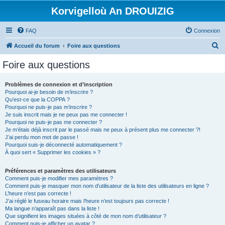
Korvigelloù An DROUIZIG
FAQ
Connexion
R
Accueil du forum
Foire aux questions
e
Foire aux questions
c
h
Problèmes de connexion et d’inscription
Pourquoi ai-je besoin de m’inscrire ?
e
Qu’est-ce que la COPPA ?
r
Pourquoi ne puis-je pas m’inscrire ?
Je suis inscrit mais je ne peux pas me connecter !
c
Pourquoi ne puis-je pas me connecter ?
Je m’étais déjà inscrit par le passé mais ne peux à présent plus me connecter ?!
h
J’ai perdu mon mot de passe !
e
Pourquoi suis-je déconnecté automatiquement ?
À quoi sert « Supprimer les cookies » ?
r
Préférences et paramètres des utilisateurs
Comment puis-je modifier mes paramètres ?
Comment puis-je masquer mon nom d’utilisateur de la liste des utilisateurs en ligne ?
L’heure n’est pas correcte !
J’ai réglé le fuseau horaire mais l’heure n’est toujours pas correcte !
Ma langue n’apparaît pas dans la liste !
Que signifient les images situées à côté de mon nom d’utilisateur ?
Comment puis-je afficher un avatar ?