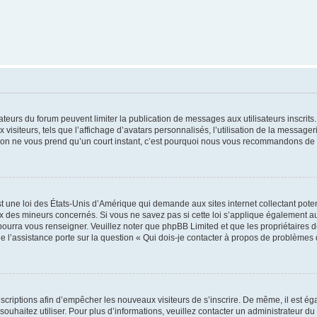
trateurs du forum peuvent limiter la publication de messages aux utilisateurs inscri
visiteurs, tels que l’affichage d’avatars personnalisés, l’utilisation de la messager
ription ne vous prend qu’un court instant, c’est pourquoi nous vous recommandons de l
t une loi des États-Unis d’Amérique qui demande aux sites internet collectant pot
 des mineurs concernés. Si vous ne savez pas si cette loi s’applique également au
 pourra vous renseigner. Veuillez noter que phpBB Limited et que les propriétaires
ue l’assistance porte sur la question « Qui dois-je contacter à propos de problèmes 
inscriptions afin d’empêcher les nouveaux visiteurs de s’inscrire. De même, il est é
s souhaitez utiliser. Pour plus d’informations, veuillez contacter un administrateur du