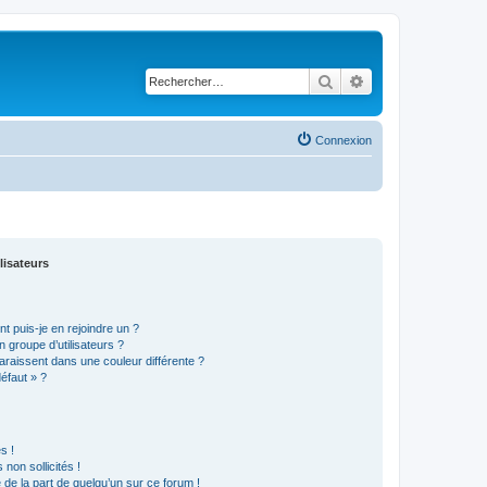
Rechercher
Recherche avancé
Connexion
lisateurs
t puis-je en rejoindre un ?
 groupe d’utilisateurs ?
araissent dans une couleur différente ?
défaut » ?
s !
non sollicités !
e de la part de quelqu’un sur ce forum !