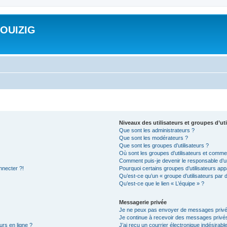
ROUIZIG
Niveaux des utilisateurs et groupes d’uti
Que sont les administrateurs ?
Que sont les modérateurs ?
Que sont les groupes d’utilisateurs ?
Où sont les groupes d’utilisateurs et commen
Comment puis-je devenir le responsable d’un
nnecter ?!
Pourquoi certains groupes d’utilisateurs app
Qu’est-ce qu’un « groupe d’utilisateurs par 
Qu’est-ce que le lien « L’équipe » ?
Messagerie privée
Je ne peux pas envoyer de messages privé
Je continue à recevoir des messages privés 
urs en ligne ?
J’ai reçu un courrier électronique indésirabl