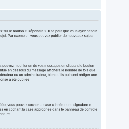
ez sur le bouton « Répondre ». Il se peut que vous ayez besoin
 sujet. Par exemple : vous pouvez publier de nouveaux sujets
s pouvez modifier un de vos messages en cliquant le bouton
e situé en dessous du message affichera le nombre de fois que
modérateur ou un administrateur, bien qu’ils puissent rédiger une
ponse a été publiée.
réée, vous pouvez cocher la case « Insérer une signature »
ages en cochant la case appropriée dans le panneau de contrôle
gnature.