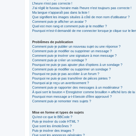
L’heure n’est pas correcte !
J’ai réglé le fuseau horaire mais l’heure n’est toujours pas correcte !
Ma langue n’apparaît pas dans la liste !
Que signifient les images situées à côté de mon nom d’utilisateur ?
Comment puis-je afficher un avatar ?
Quel est mon rang et comment puis-je le modifier ?
Pourquoi m’est-il demandé de me connecter lorsque je clique sur le lien 
Problèmes de publication
Comment puis-je publier un nouveau sujet ou une réponse ?
Comment puis-je modifier ou supprimer un message ?
Comment puis-je insérer une signature à mon message ?
Comment puis-je créer un sondage ?
Pourquoi ne puis-je pas ajouter plus d’options à un sondage ?
Comment puis-je modifier ou supprimer un sondage ?
Pourquoi ne puis-je pas accéder à un forum ?
Pourquoi ne puis-je pas transférer de pièces jointes ?
Pourquoi ai-je reçu un avertissement ?
Comment puis-je rapporter des messages à un modérateur ?
À quoi sert le bouton « Enregistrer comme brouillon » affiché lors de la 
Pourquoi mon message a-t-il besoin d’être approuvé ?
Comment puis-je remonter mes sujets ?
Mise en forme et types de sujets
Qu’est-ce que le BBCode ?
Puis-je insérer du code HTML ?
Que sont les émoticônes ?
Puis-je insérer des images ?
Que sont les annonces générales ?