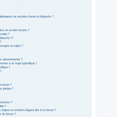
lisateurs de ma liste d’amis et d’ignorés ?
ans un ou des forums ?
sultat ?
blanche ?!
?
ssages et sujets ?
t les abonnements ?
onner à un sujet spécifique ?
ifique ?
 ?
ce forum ?
s jointes ?
cussions ?
ible ?
 d’abus ou d’ordres légaux liés à ce forum ?
r du forum ?