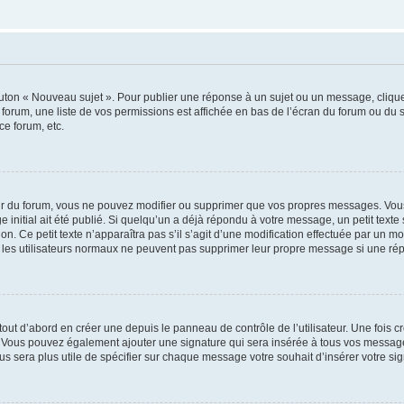
outon « Nouveau sujet ». Pour publier une réponse à un sujet ou un message, cliqu
 forum, une liste de vos permissions est affichée en bas de l’écran du forum ou du
ce forum, etc.
r du forum, vous ne pouvez modifier ou supprimer que vos propres messages. Vou
 initial ait été publié. Si quelqu’un a déjà répondu à votre message, un petit text
ion. Ce petit texte n’apparaîtra pas s’il s’agit d’une modification effectuée par un 
ue les utilisateurs normaux ne peuvent pas supprimer leur propre message si une ré
ut d’abord en créer une depuis le panneau de contrôle de l’utilisateur. Une fois c
ure. Vous pouvez également ajouter une signature qui sera insérée à tous vos mess
 vous sera plus utile de spécifier sur chaque message votre souhait d’insérer votre si