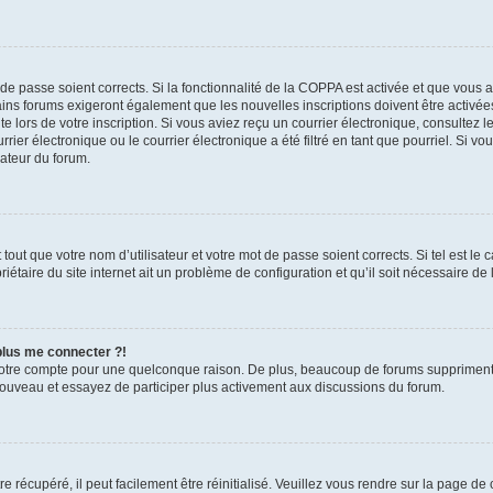
t de passe soient corrects. Si la fonctionnalité de la COPPA est activée et que vous 
ains forums exigeront également que les nouvelles inscriptions doivent être activée
te lors de votre inscription. Si vous aviez reçu un courrier électronique, consultez l
r électronique ou le courrier électronique a été filtré en tant que pourriel. Si vo
rateur du forum.
out que votre nom d’utilisateur et votre mot de passe soient corrects. Si tel est le
iétaire du site internet ait un problème de configuration et qu’il soit nécessaire de l
 plus me connecter ?!
votre compte pour une quelconque raison. De plus, beaucoup de forums suppriment pér
 nouveau et essayez de participer plus activement aux discussions du forum.
 récupéré, il peut facilement être réinitialisé. Veuillez vous rendre sur la page de