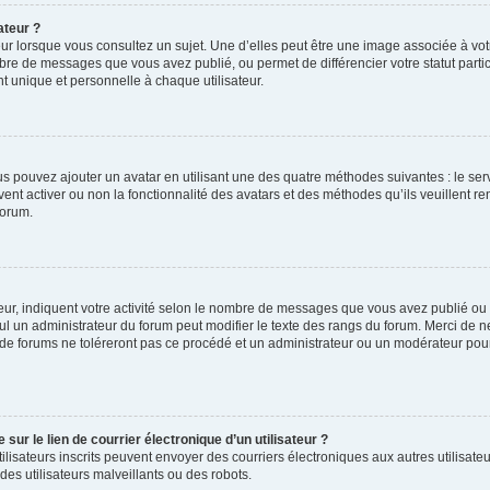
ateur ?
ur lorsque vous consultez un sujet. Une d’elles peut être une image associée à vo
mbre de messages que vous avez publié, ou permet de différencier votre statut parti
 unique et personnelle à chaque utilisateur.
ous pouvez ajouter un avatar en utilisant une des quatre méthodes suivantes : le serv
ent activer ou non la fonctionnalité des avatars et des méthodes qu’ils veuillent ren
forum.
ur, indiquent votre activité selon le nombre de messages que vous avez publié ou id
eul un administrateur du forum peut modifier le texte des rangs du forum. Merci de 
de forums ne toléreront pas ce procédé et un administrateur ou un modérateur pou
ur le lien de courrier électronique d’un utilisateur ?
s utilisateurs inscrits peuvent envoyer des courriers électroniques aux autres utili
es utilisateurs malveillants ou des robots.