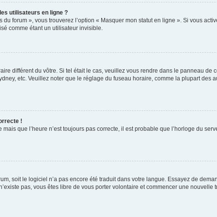
s utilisateurs en ligne ?
s du forum », vous trouverez l’option « Masquer mon statut en ligne ». Si vous activ
é comme étant un utilisateur invisible.
aire différent du vôtre. Si tel était le cas, veuillez vous rendre dans le panneau de co
ey, etc. Veuillez noter que le réglage du fuseau horaire, comme la plupart des autr
orrecte !
 mais que l’heure n’est toujours pas correcte, il est probable que l’horloge du serve
orum, soit le logiciel n’a pas encore été traduit dans votre langue. Essayez de deman
 n’existe pas, vous êtes libre de vous porter volontaire et commencer une nouvelle t