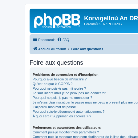
Korvigelloù An D
Foromoù KERZROUIZIG
Raccourcis
FAQ
Accueil du forum
Foire aux questions
Foire aux questions
Problèmes de connexion et d’inscription
Pourquoi ai-je besoin de m’inscrire ?
Qu’est-ce que la COPPA ?
Pourquoi ne puis-je pas m’inscrire ?
Je suis inscrit mais je ne peux pas me connecter !
Pourquoi ne puis-je pas me connecter ?
Je m’étais déjà inscrit par le passé mais ne peux à présent plus me co
J’ai perdu mon mot de passe !
Pourquoi suis-je déconnecté automatiquement ?
À quoi sert « Supprimer les cookies » ?
Préférences et paramètres des utilisateurs
Comment puis-je modifier mes paramètres ?
Comment puis-je masquer mon nom d’utilisateur de la liste des utilisate