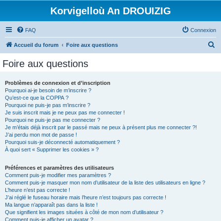
Korvigelloù An DROUIZIG
FAQ
Connexion
R
Accueil du forum
Foire aux questions
e
Foire aux questions
c
h
Problèmes de connexion et d’inscription
Pourquoi ai-je besoin de m’inscrire ?
e
Qu’est-ce que la COPPA ?
r
Pourquoi ne puis-je pas m’inscrire ?
Je suis inscrit mais je ne peux pas me connecter !
c
Pourquoi ne puis-je pas me connecter ?
Je m’étais déjà inscrit par le passé mais ne peux à présent plus me connecter ?!
h
J’ai perdu mon mot de passe !
e
Pourquoi suis-je déconnecté automatiquement ?
À quoi sert « Supprimer les cookies » ?
r
Préférences et paramètres des utilisateurs
Comment puis-je modifier mes paramètres ?
Comment puis-je masquer mon nom d’utilisateur de la liste des utilisateurs en ligne ?
L’heure n’est pas correcte !
J’ai réglé le fuseau horaire mais l’heure n’est toujours pas correcte !
Ma langue n’apparaît pas dans la liste !
Que signifient les images situées à côté de mon nom d’utilisateur ?
Comment puis-je afficher un avatar ?