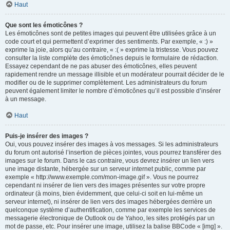
Haut
Que sont les émoticônes ?
Les émoticônes sont de petites images qui peuvent être utilisées grâce à un
code court et qui permettent d’exprimer des sentiments. Par exemple, « :) »
exprime la joie, alors qu’au contraire, « :( » exprime la tristesse. Vous pouvez
consulter la liste complète des émoticônes depuis le formulaire de rédaction.
Essayez cependant de ne pas abuser des émoticônes, elles peuvent
rapidement rendre un message illisible et un modérateur pourrait décider de le
modifier ou de le supprimer complètement. Les administrateurs du forum
peuvent également limiter le nombre d’émoticônes qu’il est possible d’insérer
à un message.
Haut
Puis-je insérer des images ?
Oui, vous pouvez insérer des images à vos messages. Si les administrateurs
du forum ont autorisé l’insertion de pièces jointes, vous pourrez transférer des
images sur le forum. Dans le cas contraire, vous devrez insérer un lien vers
une image distante, hébergée sur un serveur internet public, comme par
exemple « http://www.exemple.com/mon-image.gif ». Vous ne pourrez
cependant ni insérer de lien vers des images présentes sur votre propre
ordinateur (à moins, bien évidemment, que celui-ci soit en lui-même un
serveur internet), ni insérer de lien vers des images hébergées derrière un
quelconque système d’authentification, comme par exemple les services de
messagerie électronique de Outlook ou de Yahoo, les sites protégés par un
mot de passe, etc. Pour insérer une image, utilisez la balise BBCode « [img] ».