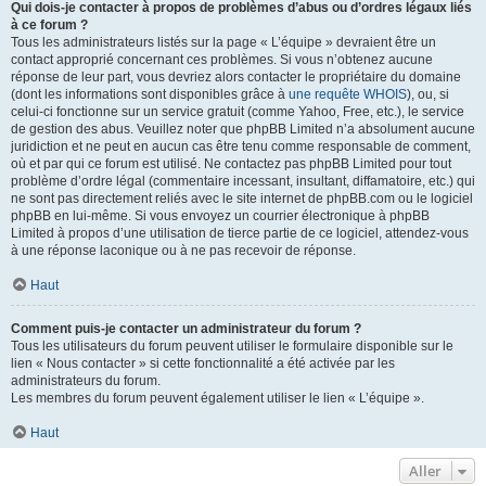
Qui dois-je contacter à propos de problèmes d’abus ou d’ordres légaux liés
à ce forum ?
Tous les administrateurs listés sur la page « L’équipe » devraient être un
contact approprié concernant ces problèmes. Si vous n’obtenez aucune
réponse de leur part, vous devriez alors contacter le propriétaire du domaine
(dont les informations sont disponibles grâce à
une requête WHOIS
), ou, si
celui-ci fonctionne sur un service gratuit (comme Yahoo, Free, etc.), le service
de gestion des abus. Veuillez noter que phpBB Limited n’a absolument aucune
juridiction et ne peut en aucun cas être tenu comme responsable de comment,
où et par qui ce forum est utilisé. Ne contactez pas phpBB Limited pour tout
problème d’ordre légal (commentaire incessant, insultant, diffamatoire, etc.) qui
ne sont pas directement reliés avec le site internet de phpBB.com ou le logiciel
phpBB en lui-même. Si vous envoyez un courrier électronique à phpBB
Limited à propos d’une utilisation de tierce partie de ce logiciel, attendez-vous
à une réponse laconique ou à ne pas recevoir de réponse.
Haut
Comment puis-je contacter un administrateur du forum ?
Tous les utilisateurs du forum peuvent utiliser le formulaire disponible sur le
lien « Nous contacter » si cette fonctionnalité a été activée par les
administrateurs du forum.
Les membres du forum peuvent également utiliser le lien « L’équipe ».
Haut
Aller