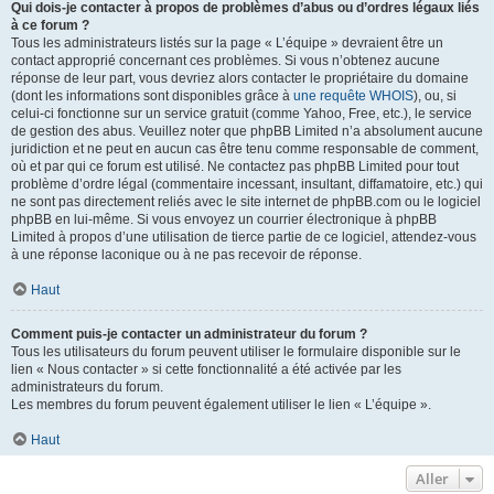
Qui dois-je contacter à propos de problèmes d’abus ou d’ordres légaux liés
à ce forum ?
Tous les administrateurs listés sur la page « L’équipe » devraient être un
contact approprié concernant ces problèmes. Si vous n’obtenez aucune
réponse de leur part, vous devriez alors contacter le propriétaire du domaine
(dont les informations sont disponibles grâce à
une requête WHOIS
), ou, si
celui-ci fonctionne sur un service gratuit (comme Yahoo, Free, etc.), le service
de gestion des abus. Veuillez noter que phpBB Limited n’a absolument aucune
juridiction et ne peut en aucun cas être tenu comme responsable de comment,
où et par qui ce forum est utilisé. Ne contactez pas phpBB Limited pour tout
problème d’ordre légal (commentaire incessant, insultant, diffamatoire, etc.) qui
ne sont pas directement reliés avec le site internet de phpBB.com ou le logiciel
phpBB en lui-même. Si vous envoyez un courrier électronique à phpBB
Limited à propos d’une utilisation de tierce partie de ce logiciel, attendez-vous
à une réponse laconique ou à ne pas recevoir de réponse.
Haut
Comment puis-je contacter un administrateur du forum ?
Tous les utilisateurs du forum peuvent utiliser le formulaire disponible sur le
lien « Nous contacter » si cette fonctionnalité a été activée par les
administrateurs du forum.
Les membres du forum peuvent également utiliser le lien « L’équipe ».
Haut
Aller