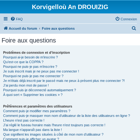
Korvigelloù An DROUIZIG
FAQ
Connexion
R
Accueil du forum
Foire aux questions
e
Foire aux questions
c
h
Problèmes de connexion et d’inscription
Pourquoi ai-je besoin de m’inscrire ?
e
Qu’est-ce que la COPPA ?
r
Pourquoi ne puis-je pas m’inscrire ?
Je suis inscrit mais je ne peux pas me connecter !
c
Pourquoi ne puis-je pas me connecter ?
Je m’étais déjà inscrit par le passé mais ne peux à présent plus me connecter ?!
h
J’ai perdu mon mot de passe !
e
Pourquoi suis-je déconnecté automatiquement ?
À quoi sert « Supprimer les cookies » ?
r
Préférences et paramètres des utilisateurs
Comment puis-je modifier mes paramètres ?
Comment puis-je masquer mon nom d’utilisateur de la liste des utilisateurs en ligne ?
L’heure n’est pas correcte !
J’ai réglé le fuseau horaire mais l’heure n’est toujours pas correcte !
Ma langue n’apparaît pas dans la liste !
Que signifient les images situées à côté de mon nom d’utilisateur ?
Comment puis-je afficher un avatar ?