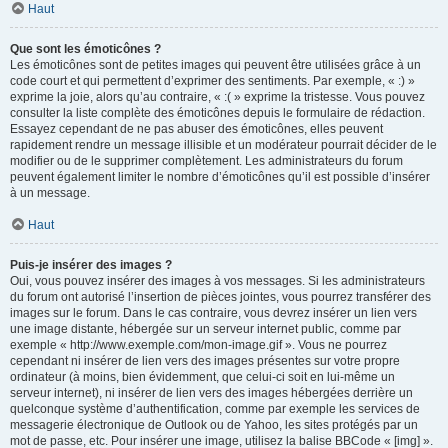
Haut
Que sont les émoticônes ?
Les émoticônes sont de petites images qui peuvent être utilisées grâce à un
code court et qui permettent d’exprimer des sentiments. Par exemple, « :) »
exprime la joie, alors qu’au contraire, « :( » exprime la tristesse. Vous pouvez
consulter la liste complète des émoticônes depuis le formulaire de rédaction.
Essayez cependant de ne pas abuser des émoticônes, elles peuvent
rapidement rendre un message illisible et un modérateur pourrait décider de le
modifier ou de le supprimer complètement. Les administrateurs du forum
peuvent également limiter le nombre d’émoticônes qu’il est possible d’insérer
à un message.
Haut
Puis-je insérer des images ?
Oui, vous pouvez insérer des images à vos messages. Si les administrateurs
du forum ont autorisé l’insertion de pièces jointes, vous pourrez transférer des
images sur le forum. Dans le cas contraire, vous devrez insérer un lien vers
une image distante, hébergée sur un serveur internet public, comme par
exemple « http://www.exemple.com/mon-image.gif ». Vous ne pourrez
cependant ni insérer de lien vers des images présentes sur votre propre
ordinateur (à moins, bien évidemment, que celui-ci soit en lui-même un
serveur internet), ni insérer de lien vers des images hébergées derrière un
quelconque système d’authentification, comme par exemple les services de
messagerie électronique de Outlook ou de Yahoo, les sites protégés par un
mot de passe, etc. Pour insérer une image, utilisez la balise BBCode « [img] ».