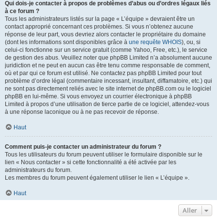
Qui dois-je contacter à propos de problèmes d’abus ou d’ordres légaux liés
à ce forum ?
Tous les administrateurs listés sur la page « L’équipe » devraient être un
contact approprié concernant ces problèmes. Si vous n’obtenez aucune
réponse de leur part, vous devriez alors contacter le propriétaire du domaine
(dont les informations sont disponibles grâce à
une requête WHOIS
), ou, si
celui-ci fonctionne sur un service gratuit (comme Yahoo, Free, etc.), le service
de gestion des abus. Veuillez noter que phpBB Limited n’a absolument aucune
juridiction et ne peut en aucun cas être tenu comme responsable de comment,
où et par qui ce forum est utilisé. Ne contactez pas phpBB Limited pour tout
problème d’ordre légal (commentaire incessant, insultant, diffamatoire, etc.) qui
ne sont pas directement reliés avec le site internet de phpBB.com ou le logiciel
phpBB en lui-même. Si vous envoyez un courrier électronique à phpBB
Limited à propos d’une utilisation de tierce partie de ce logiciel, attendez-vous
à une réponse laconique ou à ne pas recevoir de réponse.
Haut
Comment puis-je contacter un administrateur du forum ?
Tous les utilisateurs du forum peuvent utiliser le formulaire disponible sur le
lien « Nous contacter » si cette fonctionnalité a été activée par les
administrateurs du forum.
Les membres du forum peuvent également utiliser le lien « L’équipe ».
Haut
Aller