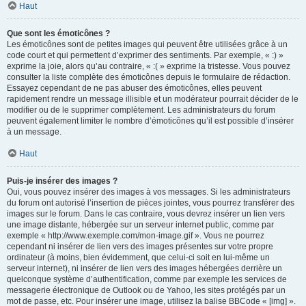
Haut
Que sont les émoticônes ?
Les émoticônes sont de petites images qui peuvent être utilisées grâce à un
code court et qui permettent d’exprimer des sentiments. Par exemple, « :) »
exprime la joie, alors qu’au contraire, « :( » exprime la tristesse. Vous pouvez
consulter la liste complète des émoticônes depuis le formulaire de rédaction.
Essayez cependant de ne pas abuser des émoticônes, elles peuvent
rapidement rendre un message illisible et un modérateur pourrait décider de le
modifier ou de le supprimer complètement. Les administrateurs du forum
peuvent également limiter le nombre d’émoticônes qu’il est possible d’insérer
à un message.
Haut
Puis-je insérer des images ?
Oui, vous pouvez insérer des images à vos messages. Si les administrateurs
du forum ont autorisé l’insertion de pièces jointes, vous pourrez transférer des
images sur le forum. Dans le cas contraire, vous devrez insérer un lien vers
une image distante, hébergée sur un serveur internet public, comme par
exemple « http://www.exemple.com/mon-image.gif ». Vous ne pourrez
cependant ni insérer de lien vers des images présentes sur votre propre
ordinateur (à moins, bien évidemment, que celui-ci soit en lui-même un
serveur internet), ni insérer de lien vers des images hébergées derrière un
quelconque système d’authentification, comme par exemple les services de
messagerie électronique de Outlook ou de Yahoo, les sites protégés par un
mot de passe, etc. Pour insérer une image, utilisez la balise BBCode « [img] ».