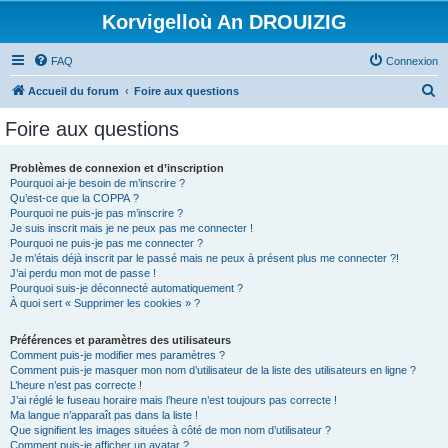
Korvigelloù An DROUIZIG
FAQ
Connexion
R
Accueil du forum
Foire aux questions
e
Foire aux questions
c
h
Problèmes de connexion et d’inscription
Pourquoi ai-je besoin de m’inscrire ?
e
Qu’est-ce que la COPPA ?
r
Pourquoi ne puis-je pas m’inscrire ?
Je suis inscrit mais je ne peux pas me connecter !
c
Pourquoi ne puis-je pas me connecter ?
Je m’étais déjà inscrit par le passé mais ne peux à présent plus me connecter ?!
h
J’ai perdu mon mot de passe !
e
Pourquoi suis-je déconnecté automatiquement ?
À quoi sert « Supprimer les cookies » ?
r
Préférences et paramètres des utilisateurs
Comment puis-je modifier mes paramètres ?
Comment puis-je masquer mon nom d’utilisateur de la liste des utilisateurs en ligne ?
L’heure n’est pas correcte !
J’ai réglé le fuseau horaire mais l’heure n’est toujours pas correcte !
Ma langue n’apparaît pas dans la liste !
Que signifient les images situées à côté de mon nom d’utilisateur ?
Comment puis-je afficher un avatar ?