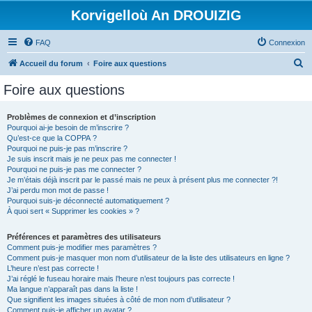
Korvigelloù An DROUIZIG
FAQ
Connexion
R
Accueil du forum
Foire aux questions
e
Foire aux questions
c
h
Problèmes de connexion et d’inscription
Pourquoi ai-je besoin de m’inscrire ?
e
Qu’est-ce que la COPPA ?
r
Pourquoi ne puis-je pas m’inscrire ?
Je suis inscrit mais je ne peux pas me connecter !
c
Pourquoi ne puis-je pas me connecter ?
Je m’étais déjà inscrit par le passé mais ne peux à présent plus me connecter ?!
h
J’ai perdu mon mot de passe !
e
Pourquoi suis-je déconnecté automatiquement ?
À quoi sert « Supprimer les cookies » ?
r
Préférences et paramètres des utilisateurs
Comment puis-je modifier mes paramètres ?
Comment puis-je masquer mon nom d’utilisateur de la liste des utilisateurs en ligne ?
L’heure n’est pas correcte !
J’ai réglé le fuseau horaire mais l’heure n’est toujours pas correcte !
Ma langue n’apparaît pas dans la liste !
Que signifient les images situées à côté de mon nom d’utilisateur ?
Comment puis-je afficher un avatar ?