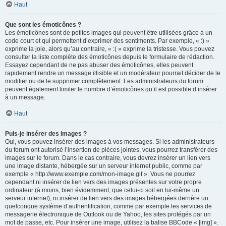
Haut
Que sont les émoticônes ?
Les émoticônes sont de petites images qui peuvent être utilisées grâce à un
code court et qui permettent d’exprimer des sentiments. Par exemple, « :) »
exprime la joie, alors qu’au contraire, « :( » exprime la tristesse. Vous pouvez
consulter la liste complète des émoticônes depuis le formulaire de rédaction.
Essayez cependant de ne pas abuser des émoticônes, elles peuvent
rapidement rendre un message illisible et un modérateur pourrait décider de le
modifier ou de le supprimer complètement. Les administrateurs du forum
peuvent également limiter le nombre d’émoticônes qu’il est possible d’insérer
à un message.
Haut
Puis-je insérer des images ?
Oui, vous pouvez insérer des images à vos messages. Si les administrateurs
du forum ont autorisé l’insertion de pièces jointes, vous pourrez transférer des
images sur le forum. Dans le cas contraire, vous devrez insérer un lien vers
une image distante, hébergée sur un serveur internet public, comme par
exemple « http://www.exemple.com/mon-image.gif ». Vous ne pourrez
cependant ni insérer de lien vers des images présentes sur votre propre
ordinateur (à moins, bien évidemment, que celui-ci soit en lui-même un
serveur internet), ni insérer de lien vers des images hébergées derrière un
quelconque système d’authentification, comme par exemple les services de
messagerie électronique de Outlook ou de Yahoo, les sites protégés par un
mot de passe, etc. Pour insérer une image, utilisez la balise BBCode « [img] ».