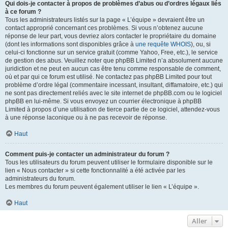
Qui dois-je contacter à propos de problèmes d’abus ou d’ordres légaux liés
à ce forum ?
Tous les administrateurs listés sur la page « L’équipe » devraient être un
contact approprié concernant ces problèmes. Si vous n’obtenez aucune
réponse de leur part, vous devriez alors contacter le propriétaire du domaine
(dont les informations sont disponibles grâce à
une requête WHOIS
), ou, si
celui-ci fonctionne sur un service gratuit (comme Yahoo, Free, etc.), le service
de gestion des abus. Veuillez noter que phpBB Limited n’a absolument aucune
juridiction et ne peut en aucun cas être tenu comme responsable de comment,
où et par qui ce forum est utilisé. Ne contactez pas phpBB Limited pour tout
problème d’ordre légal (commentaire incessant, insultant, diffamatoire, etc.) qui
ne sont pas directement reliés avec le site internet de phpBB.com ou le logiciel
phpBB en lui-même. Si vous envoyez un courrier électronique à phpBB
Limited à propos d’une utilisation de tierce partie de ce logiciel, attendez-vous
à une réponse laconique ou à ne pas recevoir de réponse.
Haut
Comment puis-je contacter un administrateur du forum ?
Tous les utilisateurs du forum peuvent utiliser le formulaire disponible sur le
lien « Nous contacter » si cette fonctionnalité a été activée par les
administrateurs du forum.
Les membres du forum peuvent également utiliser le lien « L’équipe ».
Haut
Aller