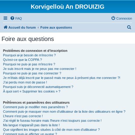
Korvigelloù An DROUIZIG
FAQ
Connexion
R
Accueil du forum
Foire aux questions
e
Foire aux questions
c
h
Problèmes de connexion et d’inscription
Pourquoi ai-je besoin de m’inscrire ?
e
Qu’est-ce que la COPPA ?
r
Pourquoi ne puis-je pas m’inscrire ?
Je suis inscrit mais je ne peux pas me connecter !
c
Pourquoi ne puis-je pas me connecter ?
Je m’étais déjà inscrit par le passé mais ne peux à présent plus me connecter ?!
h
J’ai perdu mon mot de passe !
e
Pourquoi suis-je déconnecté automatiquement ?
À quoi sert « Supprimer les cookies » ?
r
Préférences et paramètres des utilisateurs
Comment puis-je modifier mes paramètres ?
Comment puis-je masquer mon nom d’utilisateur de la liste des utilisateurs en ligne ?
L’heure n’est pas correcte !
J’ai réglé le fuseau horaire mais l’heure n’est toujours pas correcte !
Ma langue n’apparaît pas dans la liste !
Que signifient les images situées à côté de mon nom d’utilisateur ?
Comment puis-je afficher un avatar ?