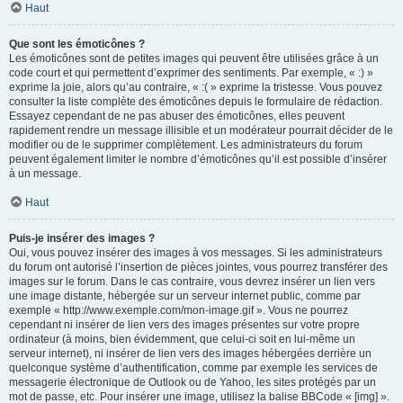
Haut
Que sont les émoticônes ?
Les émoticônes sont de petites images qui peuvent être utilisées grâce à un
code court et qui permettent d’exprimer des sentiments. Par exemple, « :) »
exprime la joie, alors qu’au contraire, « :( » exprime la tristesse. Vous pouvez
consulter la liste complète des émoticônes depuis le formulaire de rédaction.
Essayez cependant de ne pas abuser des émoticônes, elles peuvent
rapidement rendre un message illisible et un modérateur pourrait décider de le
modifier ou de le supprimer complètement. Les administrateurs du forum
peuvent également limiter le nombre d’émoticônes qu’il est possible d’insérer
à un message.
Haut
Puis-je insérer des images ?
Oui, vous pouvez insérer des images à vos messages. Si les administrateurs
du forum ont autorisé l’insertion de pièces jointes, vous pourrez transférer des
images sur le forum. Dans le cas contraire, vous devrez insérer un lien vers
une image distante, hébergée sur un serveur internet public, comme par
exemple « http://www.exemple.com/mon-image.gif ». Vous ne pourrez
cependant ni insérer de lien vers des images présentes sur votre propre
ordinateur (à moins, bien évidemment, que celui-ci soit en lui-même un
serveur internet), ni insérer de lien vers des images hébergées derrière un
quelconque système d’authentification, comme par exemple les services de
messagerie électronique de Outlook ou de Yahoo, les sites protégés par un
mot de passe, etc. Pour insérer une image, utilisez la balise BBCode « [img] ».