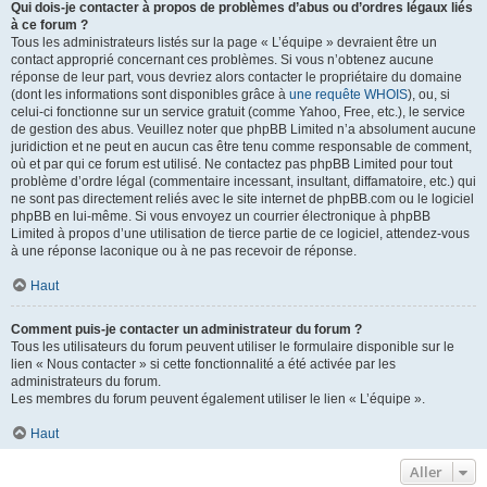
Qui dois-je contacter à propos de problèmes d’abus ou d’ordres légaux liés
à ce forum ?
Tous les administrateurs listés sur la page « L’équipe » devraient être un
contact approprié concernant ces problèmes. Si vous n’obtenez aucune
réponse de leur part, vous devriez alors contacter le propriétaire du domaine
(dont les informations sont disponibles grâce à
une requête WHOIS
), ou, si
celui-ci fonctionne sur un service gratuit (comme Yahoo, Free, etc.), le service
de gestion des abus. Veuillez noter que phpBB Limited n’a absolument aucune
juridiction et ne peut en aucun cas être tenu comme responsable de comment,
où et par qui ce forum est utilisé. Ne contactez pas phpBB Limited pour tout
problème d’ordre légal (commentaire incessant, insultant, diffamatoire, etc.) qui
ne sont pas directement reliés avec le site internet de phpBB.com ou le logiciel
phpBB en lui-même. Si vous envoyez un courrier électronique à phpBB
Limited à propos d’une utilisation de tierce partie de ce logiciel, attendez-vous
à une réponse laconique ou à ne pas recevoir de réponse.
Haut
Comment puis-je contacter un administrateur du forum ?
Tous les utilisateurs du forum peuvent utiliser le formulaire disponible sur le
lien « Nous contacter » si cette fonctionnalité a été activée par les
administrateurs du forum.
Les membres du forum peuvent également utiliser le lien « L’équipe ».
Haut
Aller