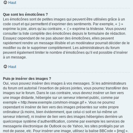
Haut
Que sont les émoticônes ?
Les émoticônes sont de petites images qui peuvent être utilisées grâce à un
code court et qui permettent d’exprimer des sentiments. Par exemple, « :) »
exprime la joie, alors qu’au contraire, « :( » exprime la tristesse. Vous pouvez
consulter la liste complète des émoticônes depuis le formulaire de rédaction.
Essayez cependant de ne pas abuser des émoticônes, elles peuvent
rapidement rendre un message illisible et un modérateur pourrait décider de le
modifier ou de le supprimer complètement. Les administrateurs du forum
peuvent également limiter le nombre d’émoticônes qu’il est possible d’insérer
à un message.
Haut
Puis-je insérer des images ?
Oui, vous pouvez insérer des images à vos messages. Si les administrateurs
du forum ont autorisé l’insertion de pièces jointes, vous pourrez transférer des
images sur le forum. Dans le cas contraire, vous devrez insérer un lien vers
une image distante, hébergée sur un serveur internet public, comme par
exemple « http://www.exemple.com/mon-image.gif ». Vous ne pourrez
cependant ni insérer de lien vers des images présentes sur votre propre
ordinateur (à moins, bien évidemment, que celui-ci soit en lui-même un
serveur internet), ni insérer de lien vers des images hébergées derrière un
quelconque système d’authentification, comme par exemple les services de
messagerie électronique de Outlook ou de Yahoo, les sites protégés par un
mot de passe, etc. Pour insérer une image, utilisez la balise BBCode « [img] ».