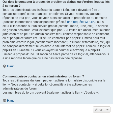
Qui dois-je contacter à propos de problèmes d’abus ou d’ordres légaux liés
à ce forum ?
Tous les administrateurs listés sur la page « L’équipe » devraient être un
contact approprié concernant ces problèmes. Si vous n’obtenez aucune
réponse de leur part, vous devriez alors contacter le propriétaire du domaine
(dont les informations sont disponibles grâce à
une requête WHOIS
), ou, si
celui-ci fonctionne sur un service gratuit (comme Yahoo, Free, etc.), le service
de gestion des abus. Veuillez noter que phpBB Limited n’a absolument aucune
juridiction et ne peut en aucun cas être tenu comme responsable de comment,
où et par qui ce forum est utilisé. Ne contactez pas phpBB Limited pour tout
problème d’ordre légal (commentaire incessant, insultant, diffamatoire, etc.) qui
ne sont pas directement reliés avec le site internet de phpBB.com ou le logiciel
phpBB en lui-même. Si vous envoyez un courrier électronique à phpBB
Limited à propos d’une utilisation de tierce partie de ce logiciel, attendez-vous
à une réponse laconique ou à ne pas recevoir de réponse.
Haut
Comment puis-je contacter un administrateur du forum ?
Tous les utilisateurs du forum peuvent utiliser le formulaire disponible sur le
lien « Nous contacter » si cette fonctionnalité a été activée par les
administrateurs du forum.
Les membres du forum peuvent également utiliser le lien « L’équipe ».
Haut
Aller