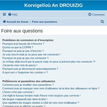
Korvigelloù An DROUIZIG
FAQ
Connexion
R
Accueil du forum
Foire aux questions
e
Foire aux questions
c
h
Problèmes de connexion et d’inscription
Pourquoi ai-je besoin de m’inscrire ?
e
Qu’est-ce que la COPPA ?
r
Pourquoi ne puis-je pas m’inscrire ?
Je suis inscrit mais je ne peux pas me connecter !
c
Pourquoi ne puis-je pas me connecter ?
Je m’étais déjà inscrit par le passé mais ne peux à présent plus me connecter ?!
h
J’ai perdu mon mot de passe !
e
Pourquoi suis-je déconnecté automatiquement ?
À quoi sert « Supprimer les cookies » ?
r
Préférences et paramètres des utilisateurs
Comment puis-je modifier mes paramètres ?
Comment puis-je masquer mon nom d’utilisateur de la liste des utilisateurs en ligne ?
L’heure n’est pas correcte !
J’ai réglé le fuseau horaire mais l’heure n’est toujours pas correcte !
Ma langue n’apparaît pas dans la liste !
Que signifient les images situées à côté de mon nom d’utilisateur ?
Comment puis-je afficher un avatar ?