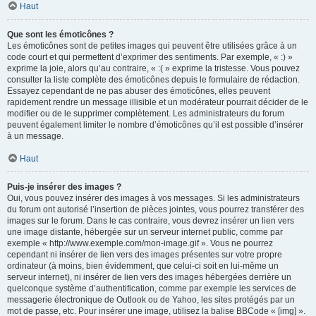
Haut
Que sont les émoticônes ?
Les émoticônes sont de petites images qui peuvent être utilisées grâce à un
code court et qui permettent d’exprimer des sentiments. Par exemple, « :) »
exprime la joie, alors qu’au contraire, « :( » exprime la tristesse. Vous pouvez
consulter la liste complète des émoticônes depuis le formulaire de rédaction.
Essayez cependant de ne pas abuser des émoticônes, elles peuvent
rapidement rendre un message illisible et un modérateur pourrait décider de le
modifier ou de le supprimer complètement. Les administrateurs du forum
peuvent également limiter le nombre d’émoticônes qu’il est possible d’insérer
à un message.
Haut
Puis-je insérer des images ?
Oui, vous pouvez insérer des images à vos messages. Si les administrateurs
du forum ont autorisé l’insertion de pièces jointes, vous pourrez transférer des
images sur le forum. Dans le cas contraire, vous devrez insérer un lien vers
une image distante, hébergée sur un serveur internet public, comme par
exemple « http://www.exemple.com/mon-image.gif ». Vous ne pourrez
cependant ni insérer de lien vers des images présentes sur votre propre
ordinateur (à moins, bien évidemment, que celui-ci soit en lui-même un
serveur internet), ni insérer de lien vers des images hébergées derrière un
quelconque système d’authentification, comme par exemple les services de
messagerie électronique de Outlook ou de Yahoo, les sites protégés par un
mot de passe, etc. Pour insérer une image, utilisez la balise BBCode « [img] ».