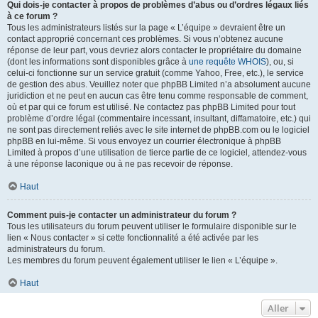
Qui dois-je contacter à propos de problèmes d’abus ou d’ordres légaux liés
à ce forum ?
Tous les administrateurs listés sur la page « L’équipe » devraient être un
contact approprié concernant ces problèmes. Si vous n’obtenez aucune
réponse de leur part, vous devriez alors contacter le propriétaire du domaine
(dont les informations sont disponibles grâce à
une requête WHOIS
), ou, si
celui-ci fonctionne sur un service gratuit (comme Yahoo, Free, etc.), le service
de gestion des abus. Veuillez noter que phpBB Limited n’a absolument aucune
juridiction et ne peut en aucun cas être tenu comme responsable de comment,
où et par qui ce forum est utilisé. Ne contactez pas phpBB Limited pour tout
problème d’ordre légal (commentaire incessant, insultant, diffamatoire, etc.) qui
ne sont pas directement reliés avec le site internet de phpBB.com ou le logiciel
phpBB en lui-même. Si vous envoyez un courrier électronique à phpBB
Limited à propos d’une utilisation de tierce partie de ce logiciel, attendez-vous
à une réponse laconique ou à ne pas recevoir de réponse.
Haut
Comment puis-je contacter un administrateur du forum ?
Tous les utilisateurs du forum peuvent utiliser le formulaire disponible sur le
lien « Nous contacter » si cette fonctionnalité a été activée par les
administrateurs du forum.
Les membres du forum peuvent également utiliser le lien « L’équipe ».
Haut
Aller