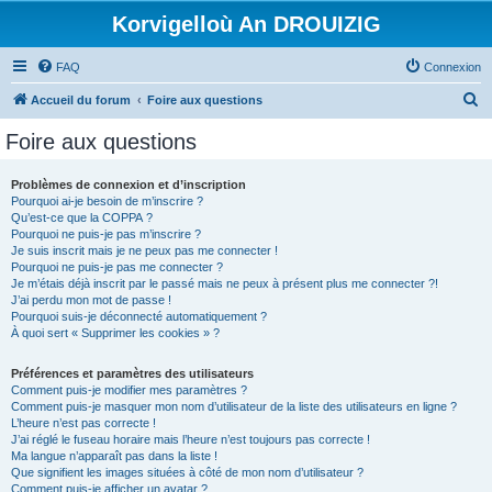
Korvigelloù An DROUIZIG
FAQ
Connexion
R
Accueil du forum
Foire aux questions
e
Foire aux questions
c
h
Problèmes de connexion et d’inscription
Pourquoi ai-je besoin de m’inscrire ?
e
Qu’est-ce que la COPPA ?
r
Pourquoi ne puis-je pas m’inscrire ?
Je suis inscrit mais je ne peux pas me connecter !
c
Pourquoi ne puis-je pas me connecter ?
Je m’étais déjà inscrit par le passé mais ne peux à présent plus me connecter ?!
h
J’ai perdu mon mot de passe !
e
Pourquoi suis-je déconnecté automatiquement ?
À quoi sert « Supprimer les cookies » ?
r
Préférences et paramètres des utilisateurs
Comment puis-je modifier mes paramètres ?
Comment puis-je masquer mon nom d’utilisateur de la liste des utilisateurs en ligne ?
L’heure n’est pas correcte !
J’ai réglé le fuseau horaire mais l’heure n’est toujours pas correcte !
Ma langue n’apparaît pas dans la liste !
Que signifient les images situées à côté de mon nom d’utilisateur ?
Comment puis-je afficher un avatar ?