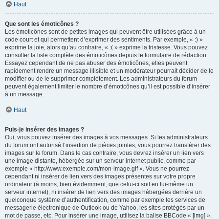
Haut
Que sont les émoticônes ?
Les émoticônes sont de petites images qui peuvent être utilisées grâce à un
code court et qui permettent d’exprimer des sentiments. Par exemple, « :) »
exprime la joie, alors qu’au contraire, « :( » exprime la tristesse. Vous pouvez
consulter la liste complète des émoticônes depuis le formulaire de rédaction.
Essayez cependant de ne pas abuser des émoticônes, elles peuvent
rapidement rendre un message illisible et un modérateur pourrait décider de le
modifier ou de le supprimer complètement. Les administrateurs du forum
peuvent également limiter le nombre d’émoticônes qu’il est possible d’insérer
à un message.
Haut
Puis-je insérer des images ?
Oui, vous pouvez insérer des images à vos messages. Si les administrateurs
du forum ont autorisé l’insertion de pièces jointes, vous pourrez transférer des
images sur le forum. Dans le cas contraire, vous devrez insérer un lien vers
une image distante, hébergée sur un serveur internet public, comme par
exemple « http://www.exemple.com/mon-image.gif ». Vous ne pourrez
cependant ni insérer de lien vers des images présentes sur votre propre
ordinateur (à moins, bien évidemment, que celui-ci soit en lui-même un
serveur internet), ni insérer de lien vers des images hébergées derrière un
quelconque système d’authentification, comme par exemple les services de
messagerie électronique de Outlook ou de Yahoo, les sites protégés par un
mot de passe, etc. Pour insérer une image, utilisez la balise BBCode « [img] ».