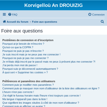
Korvigelloù An DROUIZIG
FAQ
Connexion
R
Accueil du forum
Foire aux questions
e
Foire aux questions
c
h
Problèmes de connexion et d’inscription
Pourquoi ai-je besoin de m’inscrire ?
e
Qu’est-ce que la COPPA ?
r
Pourquoi ne puis-je pas m’inscrire ?
Je suis inscrit mais je ne peux pas me connecter !
c
Pourquoi ne puis-je pas me connecter ?
Je m’étais déjà inscrit par le passé mais ne peux à présent plus me connecter ?!
h
J’ai perdu mon mot de passe !
e
Pourquoi suis-je déconnecté automatiquement ?
À quoi sert « Supprimer les cookies » ?
r
Préférences et paramètres des utilisateurs
Comment puis-je modifier mes paramètres ?
Comment puis-je masquer mon nom d’utilisateur de la liste des utilisateurs en ligne ?
L’heure n’est pas correcte !
J’ai réglé le fuseau horaire mais l’heure n’est toujours pas correcte !
Ma langue n’apparaît pas dans la liste !
Que signifient les images situées à côté de mon nom d’utilisateur ?
Comment puis-je afficher un avatar ?