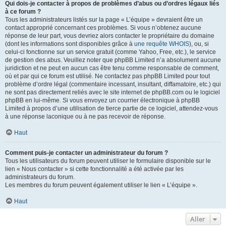
Qui dois-je contacter à propos de problèmes d’abus ou d’ordres légaux liés
à ce forum ?
Tous les administrateurs listés sur la page « L’équipe » devraient être un
contact approprié concernant ces problèmes. Si vous n’obtenez aucune
réponse de leur part, vous devriez alors contacter le propriétaire du domaine
(dont les informations sont disponibles grâce à
une requête WHOIS
), ou, si
celui-ci fonctionne sur un service gratuit (comme Yahoo, Free, etc.), le service
de gestion des abus. Veuillez noter que phpBB Limited n’a absolument aucune
juridiction et ne peut en aucun cas être tenu comme responsable de comment,
où et par qui ce forum est utilisé. Ne contactez pas phpBB Limited pour tout
problème d’ordre légal (commentaire incessant, insultant, diffamatoire, etc.) qui
ne sont pas directement reliés avec le site internet de phpBB.com ou le logiciel
phpBB en lui-même. Si vous envoyez un courrier électronique à phpBB
Limited à propos d’une utilisation de tierce partie de ce logiciel, attendez-vous
à une réponse laconique ou à ne pas recevoir de réponse.
Haut
Comment puis-je contacter un administrateur du forum ?
Tous les utilisateurs du forum peuvent utiliser le formulaire disponible sur le
lien « Nous contacter » si cette fonctionnalité a été activée par les
administrateurs du forum.
Les membres du forum peuvent également utiliser le lien « L’équipe ».
Haut
Aller