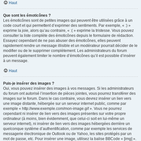
Haut
Que sont les émoticônes ?
Les émoticônes sont de petites images qui peuvent être utilisées grâce à un
code court et qui permettent d’exprimer des sentiments. Par exemple, « :) »
exprime la joie, alors qu’au contraire, « :( » exprime la tristesse. Vous pouvez
consulter la liste complète des émoticônes depuis le formulaire de rédaction.
Essayez cependant de ne pas abuser des émoticônes, elles peuvent
rapidement rendre un message illisible et un modérateur pourrait décider de le
modifier ou de le supprimer complètement. Les administrateurs du forum
peuvent également limiter le nombre d’émoticônes qu’il est possible d’insérer
à un message.
Haut
Puis-je insérer des images ?
Oui, vous pouvez insérer des images à vos messages. Si les administrateurs
du forum ont autorisé l’insertion de pièces jointes, vous pourrez transférer des
images sur le forum. Dans le cas contraire, vous devrez insérer un lien vers
une image distante, hébergée sur un serveur internet public, comme par
exemple « http://www.exemple.com/mon-image.gif ». Vous ne pourrez
cependant ni insérer de lien vers des images présentes sur votre propre
ordinateur (à moins, bien évidemment, que celui-ci soit en lui-même un
serveur internet), ni insérer de lien vers des images hébergées derrière un
quelconque système d’authentification, comme par exemple les services de
messagerie électronique de Outlook ou de Yahoo, les sites protégés par un
mot de passe, etc. Pour insérer une image, utilisez la balise BBCode « [img] ».