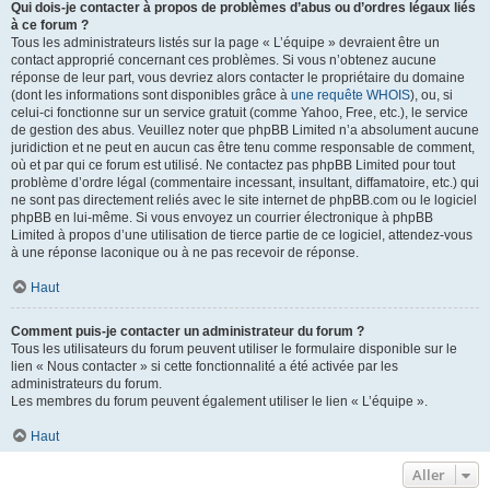
Qui dois-je contacter à propos de problèmes d’abus ou d’ordres légaux liés
à ce forum ?
Tous les administrateurs listés sur la page « L’équipe » devraient être un
contact approprié concernant ces problèmes. Si vous n’obtenez aucune
réponse de leur part, vous devriez alors contacter le propriétaire du domaine
(dont les informations sont disponibles grâce à
une requête WHOIS
), ou, si
celui-ci fonctionne sur un service gratuit (comme Yahoo, Free, etc.), le service
de gestion des abus. Veuillez noter que phpBB Limited n’a absolument aucune
juridiction et ne peut en aucun cas être tenu comme responsable de comment,
où et par qui ce forum est utilisé. Ne contactez pas phpBB Limited pour tout
problème d’ordre légal (commentaire incessant, insultant, diffamatoire, etc.) qui
ne sont pas directement reliés avec le site internet de phpBB.com ou le logiciel
phpBB en lui-même. Si vous envoyez un courrier électronique à phpBB
Limited à propos d’une utilisation de tierce partie de ce logiciel, attendez-vous
à une réponse laconique ou à ne pas recevoir de réponse.
Haut
Comment puis-je contacter un administrateur du forum ?
Tous les utilisateurs du forum peuvent utiliser le formulaire disponible sur le
lien « Nous contacter » si cette fonctionnalité a été activée par les
administrateurs du forum.
Les membres du forum peuvent également utiliser le lien « L’équipe ».
Haut
Aller