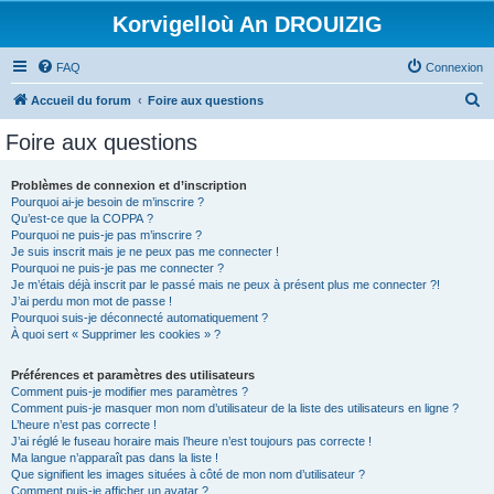
Korvigelloù An DROUIZIG
FAQ
Connexion
R
Accueil du forum
Foire aux questions
e
Foire aux questions
c
h
Problèmes de connexion et d’inscription
Pourquoi ai-je besoin de m’inscrire ?
e
Qu’est-ce que la COPPA ?
r
Pourquoi ne puis-je pas m’inscrire ?
Je suis inscrit mais je ne peux pas me connecter !
c
Pourquoi ne puis-je pas me connecter ?
Je m’étais déjà inscrit par le passé mais ne peux à présent plus me connecter ?!
h
J’ai perdu mon mot de passe !
e
Pourquoi suis-je déconnecté automatiquement ?
À quoi sert « Supprimer les cookies » ?
r
Préférences et paramètres des utilisateurs
Comment puis-je modifier mes paramètres ?
Comment puis-je masquer mon nom d’utilisateur de la liste des utilisateurs en ligne ?
L’heure n’est pas correcte !
J’ai réglé le fuseau horaire mais l’heure n’est toujours pas correcte !
Ma langue n’apparaît pas dans la liste !
Que signifient les images situées à côté de mon nom d’utilisateur ?
Comment puis-je afficher un avatar ?