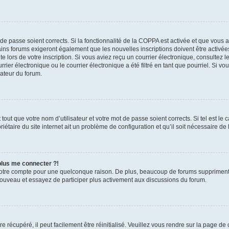
t de passe soient corrects. Si la fonctionnalité de la COPPA est activée et que vous 
ains forums exigeront également que les nouvelles inscriptions doivent être activée
te lors de votre inscription. Si vous aviez reçu un courrier électronique, consultez l
r électronique ou le courrier électronique a été filtré en tant que pourriel. Si vo
rateur du forum.
out que votre nom d’utilisateur et votre mot de passe soient corrects. Si tel est le
iétaire du site internet ait un problème de configuration et qu’il soit nécessaire de l
 plus me connecter ?!
votre compte pour une quelconque raison. De plus, beaucoup de forums suppriment pér
 nouveau et essayez de participer plus activement aux discussions du forum.
 récupéré, il peut facilement être réinitialisé. Veuillez vous rendre sur la page de