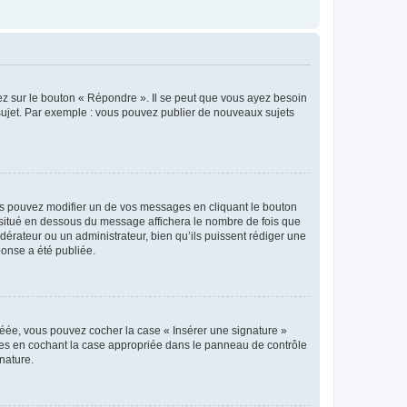
ez sur le bouton « Répondre ». Il se peut que vous ayez besoin
 sujet. Par exemple : vous pouvez publier de nouveaux sujets
s pouvez modifier un de vos messages en cliquant le bouton
e situé en dessous du message affichera le nombre de fois que
modérateur ou un administrateur, bien qu’ils puissent rédiger une
ponse a été publiée.
réée, vous pouvez cocher la case « Insérer une signature »
ages en cochant la case appropriée dans le panneau de contrôle
gnature.