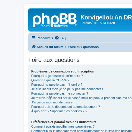
Korvigelloù An D
Foromoù KERZROUIZIG
Raccourcis
FAQ
Accueil du forum
Foire aux questions
Foire aux questions
Problèmes de connexion et d’inscription
Pourquoi ai-je besoin de m’inscrire ?
Qu’est-ce que la COPPA ?
Pourquoi ne puis-je pas m’inscrire ?
Je suis inscrit mais je ne peux pas me connecter !
Pourquoi ne puis-je pas me connecter ?
Je m’étais déjà inscrit par le passé mais ne peux à présent plus me co
J’ai perdu mon mot de passe !
Pourquoi suis-je déconnecté automatiquement ?
À quoi sert « Supprimer les cookies » ?
Préférences et paramètres des utilisateurs
Comment puis-je modifier mes paramètres ?
Comment puis-je masquer mon nom d’utilisateur de la liste des utilisate