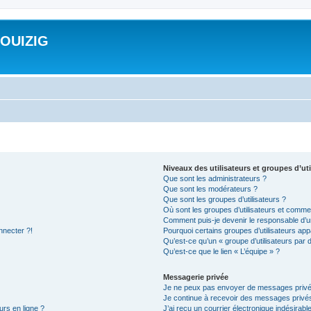
ROUIZIG
Niveaux des utilisateurs et groupes d’uti
Que sont les administrateurs ?
Que sont les modérateurs ?
Que sont les groupes d’utilisateurs ?
Où sont les groupes d’utilisateurs et commen
Comment puis-je devenir le responsable d’un
nnecter ?!
Pourquoi certains groupes d’utilisateurs app
Qu’est-ce qu’un « groupe d’utilisateurs par 
Qu’est-ce que le lien « L’équipe » ?
Messagerie privée
Je ne peux pas envoyer de messages privé
Je continue à recevoir des messages privés 
urs en ligne ?
J’ai reçu un courrier électronique indésirabl