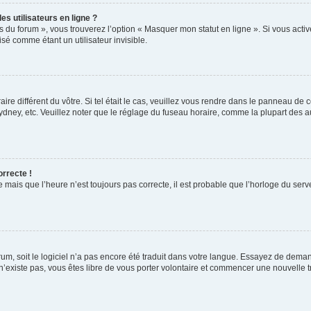
s utilisateurs en ligne ?
s du forum », vous trouverez l’option « Masquer mon statut en ligne ». Si vous activ
é comme étant un utilisateur invisible.
aire différent du vôtre. Si tel était le cas, veuillez vous rendre dans le panneau de co
ey, etc. Veuillez noter que le réglage du fuseau horaire, comme la plupart des autr
orrecte !
 mais que l’heure n’est toujours pas correcte, il est probable que l’horloge du serve
orum, soit le logiciel n’a pas encore été traduit dans votre langue. Essayez de deman
 n’existe pas, vous êtes libre de vous porter volontaire et commencer une nouvelle t