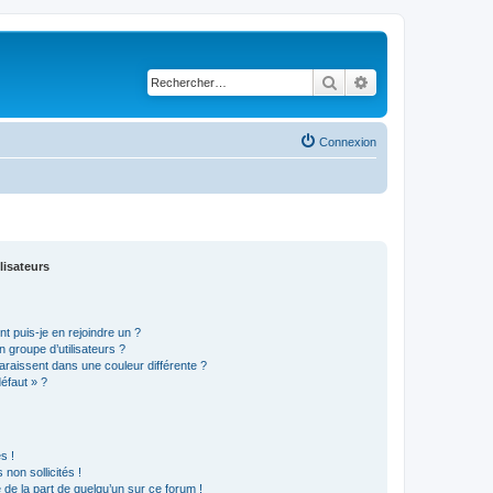
Rechercher
Recherche avancé
Connexion
lisateurs
t puis-je en rejoindre un ?
 groupe d’utilisateurs ?
araissent dans une couleur différente ?
défaut » ?
s !
non sollicités !
e de la part de quelqu’un sur ce forum !