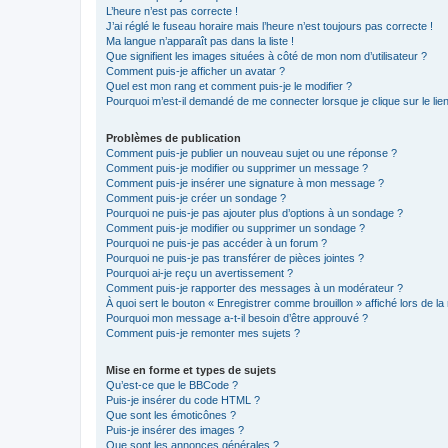
L’heure n’est pas correcte !
J’ai réglé le fuseau horaire mais l’heure n’est toujours pas correcte !
Ma langue n’apparaît pas dans la liste !
Que signifient les images situées à côté de mon nom d’utilisateur ?
Comment puis-je afficher un avatar ?
Quel est mon rang et comment puis-je le modifier ?
Pourquoi m’est-il demandé de me connecter lorsque je clique sur le lien 
Problèmes de publication
Comment puis-je publier un nouveau sujet ou une réponse ?
Comment puis-je modifier ou supprimer un message ?
Comment puis-je insérer une signature à mon message ?
Comment puis-je créer un sondage ?
Pourquoi ne puis-je pas ajouter plus d’options à un sondage ?
Comment puis-je modifier ou supprimer un sondage ?
Pourquoi ne puis-je pas accéder à un forum ?
Pourquoi ne puis-je pas transférer de pièces jointes ?
Pourquoi ai-je reçu un avertissement ?
Comment puis-je rapporter des messages à un modérateur ?
À quoi sert le bouton « Enregistrer comme brouillon » affiché lors de la 
Pourquoi mon message a-t-il besoin d’être approuvé ?
Comment puis-je remonter mes sujets ?
Mise en forme et types de sujets
Qu’est-ce que le BBCode ?
Puis-je insérer du code HTML ?
Que sont les émoticônes ?
Puis-je insérer des images ?
Que sont les annonces générales ?