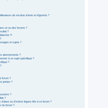
lisateurs de ma liste d’amis et d’ignorés ?
ans un ou des forums ?
sultat ?
blanche ?!
?
ssages et sujets ?
t les abonnements ?
onner à un sujet spécifique ?
ifique ?
 ?
ce forum ?
s jointes ?
cussions ?
ible ?
 d’abus ou d’ordres légaux liés à ce forum ?
r du forum ?