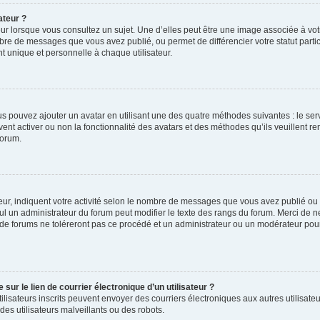
ateur ?
ur lorsque vous consultez un sujet. Une d’elles peut être une image associée à vo
mbre de messages que vous avez publié, ou permet de différencier votre statut parti
 unique et personnelle à chaque utilisateur.
ous pouvez ajouter un avatar en utilisant une des quatre méthodes suivantes : le serv
ent activer ou non la fonctionnalité des avatars et des méthodes qu’ils veuillent ren
forum.
ur, indiquent votre activité selon le nombre de messages que vous avez publié ou id
eul un administrateur du forum peut modifier le texte des rangs du forum. Merci de 
de forums ne toléreront pas ce procédé et un administrateur ou un modérateur pou
ur le lien de courrier électronique d’un utilisateur ?
s utilisateurs inscrits peuvent envoyer des courriers électroniques aux autres utili
es utilisateurs malveillants ou des robots.