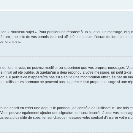
outon « Nouveau sujet ». Pour publier une réponse à un sujet ou un message, cliqu
 forum, une liste de vos permissions est affichée en bas de l’écran du forum ou du
ce forum, etc.
r du forum, vous ne pouvez modifier ou supprimer que vos propres messages. Vou
 initial ait été publié. Si quelqu’un a déjà répondu à votre message, un petit text
ion. Ce petit texte n’apparaîtra pas s’il s’agit d’une modification effectuée par un 
ue les utilisateurs normaux ne peuvent pas supprimer leur propre message si une ré
ut d’abord en créer une depuis le panneau de contrôle de l’utilisateur. Une fois c
ure. Vous pouvez également ajouter une signature qui sera insérée à tous vos mess
 vous sera plus utile de spécifier sur chaque message votre souhait d’insérer votre si