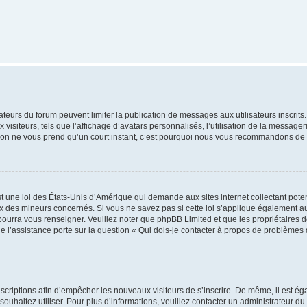
trateurs du forum peuvent limiter la publication de messages aux utilisateurs inscri
visiteurs, tels que l’affichage d’avatars personnalisés, l’utilisation de la messager
ription ne vous prend qu’un court instant, c’est pourquoi nous vous recommandons de l
t une loi des États-Unis d’Amérique qui demande aux sites internet collectant pot
 des mineurs concernés. Si vous ne savez pas si cette loi s’applique également au
 pourra vous renseigner. Veuillez noter que phpBB Limited et que les propriétaires
ue l’assistance porte sur la question « Qui dois-je contacter à propos de problèmes 
inscriptions afin d’empêcher les nouveaux visiteurs de s’inscrire. De même, il est é
s souhaitez utiliser. Pour plus d’informations, veuillez contacter un administrateur du