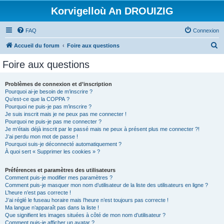
Korvigelloù An DROUIZIG
FAQ
Connexion
R
Accueil du forum
Foire aux questions
e
Foire aux questions
c
h
Problèmes de connexion et d’inscription
Pourquoi ai-je besoin de m’inscrire ?
e
Qu’est-ce que la COPPA ?
r
Pourquoi ne puis-je pas m’inscrire ?
Je suis inscrit mais je ne peux pas me connecter !
c
Pourquoi ne puis-je pas me connecter ?
Je m’étais déjà inscrit par le passé mais ne peux à présent plus me connecter ?!
h
J’ai perdu mon mot de passe !
e
Pourquoi suis-je déconnecté automatiquement ?
À quoi sert « Supprimer les cookies » ?
r
Préférences et paramètres des utilisateurs
Comment puis-je modifier mes paramètres ?
Comment puis-je masquer mon nom d’utilisateur de la liste des utilisateurs en ligne ?
L’heure n’est pas correcte !
J’ai réglé le fuseau horaire mais l’heure n’est toujours pas correcte !
Ma langue n’apparaît pas dans la liste !
Que signifient les images situées à côté de mon nom d’utilisateur ?
Comment puis-je afficher un avatar ?