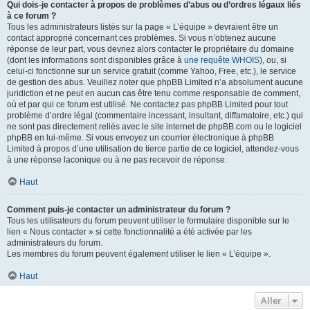
Qui dois-je contacter à propos de problèmes d’abus ou d’ordres légaux liés
à ce forum ?
Tous les administrateurs listés sur la page « L’équipe » devraient être un
contact approprié concernant ces problèmes. Si vous n’obtenez aucune
réponse de leur part, vous devriez alors contacter le propriétaire du domaine
(dont les informations sont disponibles grâce à
une requête WHOIS
), ou, si
celui-ci fonctionne sur un service gratuit (comme Yahoo, Free, etc.), le service
de gestion des abus. Veuillez noter que phpBB Limited n’a absolument aucune
juridiction et ne peut en aucun cas être tenu comme responsable de comment,
où et par qui ce forum est utilisé. Ne contactez pas phpBB Limited pour tout
problème d’ordre légal (commentaire incessant, insultant, diffamatoire, etc.) qui
ne sont pas directement reliés avec le site internet de phpBB.com ou le logiciel
phpBB en lui-même. Si vous envoyez un courrier électronique à phpBB
Limited à propos d’une utilisation de tierce partie de ce logiciel, attendez-vous
à une réponse laconique ou à ne pas recevoir de réponse.
Haut
Comment puis-je contacter un administrateur du forum ?
Tous les utilisateurs du forum peuvent utiliser le formulaire disponible sur le
lien « Nous contacter » si cette fonctionnalité a été activée par les
administrateurs du forum.
Les membres du forum peuvent également utiliser le lien « L’équipe ».
Haut
Aller