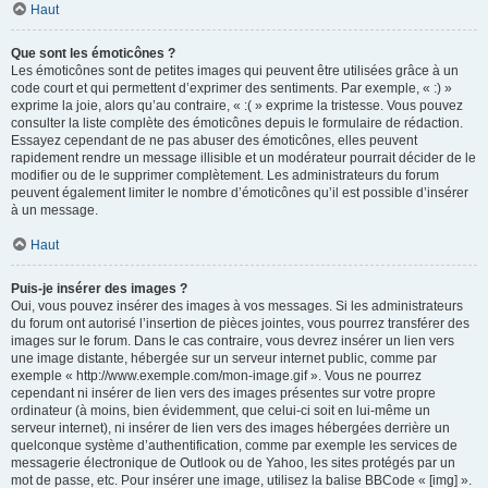
Haut
Que sont les émoticônes ?
Les émoticônes sont de petites images qui peuvent être utilisées grâce à un
code court et qui permettent d’exprimer des sentiments. Par exemple, « :) »
exprime la joie, alors qu’au contraire, « :( » exprime la tristesse. Vous pouvez
consulter la liste complète des émoticônes depuis le formulaire de rédaction.
Essayez cependant de ne pas abuser des émoticônes, elles peuvent
rapidement rendre un message illisible et un modérateur pourrait décider de le
modifier ou de le supprimer complètement. Les administrateurs du forum
peuvent également limiter le nombre d’émoticônes qu’il est possible d’insérer
à un message.
Haut
Puis-je insérer des images ?
Oui, vous pouvez insérer des images à vos messages. Si les administrateurs
du forum ont autorisé l’insertion de pièces jointes, vous pourrez transférer des
images sur le forum. Dans le cas contraire, vous devrez insérer un lien vers
une image distante, hébergée sur un serveur internet public, comme par
exemple « http://www.exemple.com/mon-image.gif ». Vous ne pourrez
cependant ni insérer de lien vers des images présentes sur votre propre
ordinateur (à moins, bien évidemment, que celui-ci soit en lui-même un
serveur internet), ni insérer de lien vers des images hébergées derrière un
quelconque système d’authentification, comme par exemple les services de
messagerie électronique de Outlook ou de Yahoo, les sites protégés par un
mot de passe, etc. Pour insérer une image, utilisez la balise BBCode « [img] ».