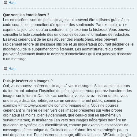
Haut
Que sont les émoticônes ?
Les émoticônes sont de petites images qui peuvent être utilisées grâce à un
code court et qui permettent d’exprimer des sentiments. Par exemple, « :) »
exprime la joie, alors qu’au contraire, « :( » exprime la tristesse. Vous pouvez
consulter la liste complète des émoticônes depuis le formulaire de rédaction.
Essayez cependant de ne pas abuser des émoticônes, elles peuvent
rapidement rendre un message illisible et un modérateur pourrait décider de le
modifier ou de le supprimer complètement. Les administrateurs du forum
peuvent également limiter le nombre d’émoticônes qu’il est possible d’insérer
à un message.
Haut
Puis-je insérer des images ?
Oui, vous pouvez insérer des images à vos messages. Si les administrateurs
du forum ont autorisé l’insertion de pièces jointes, vous pourrez transférer des
images sur le forum. Dans le cas contraire, vous devrez insérer un lien vers
une image distante, hébergée sur un serveur internet public, comme par
exemple « http://www.exemple.com/mon-image.gif ». Vous ne pourrez
cependant ni insérer de lien vers des images présentes sur votre propre
ordinateur (à moins, bien évidemment, que celui-ci soit en lui-même un
serveur internet), ni insérer de lien vers des images hébergées derrière un
quelconque système d’authentification, comme par exemple les services de
messagerie électronique de Outlook ou de Yahoo, les sites protégés par un
mot de passe, etc. Pour insérer une image, utilisez la balise BBCode « [img] ».