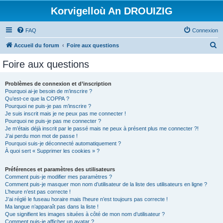
Korvigelloù An DROUIZIG
FAQ
Connexion
R
Accueil du forum
Foire aux questions
e
Foire aux questions
c
h
Problèmes de connexion et d’inscription
Pourquoi ai-je besoin de m’inscrire ?
e
Qu’est-ce que la COPPA ?
r
Pourquoi ne puis-je pas m’inscrire ?
Je suis inscrit mais je ne peux pas me connecter !
c
Pourquoi ne puis-je pas me connecter ?
Je m’étais déjà inscrit par le passé mais ne peux à présent plus me connecter ?!
h
J’ai perdu mon mot de passe !
e
Pourquoi suis-je déconnecté automatiquement ?
À quoi sert « Supprimer les cookies » ?
r
Préférences et paramètres des utilisateurs
Comment puis-je modifier mes paramètres ?
Comment puis-je masquer mon nom d’utilisateur de la liste des utilisateurs en ligne ?
L’heure n’est pas correcte !
J’ai réglé le fuseau horaire mais l’heure n’est toujours pas correcte !
Ma langue n’apparaît pas dans la liste !
Que signifient les images situées à côté de mon nom d’utilisateur ?
Comment puis-je afficher un avatar ?