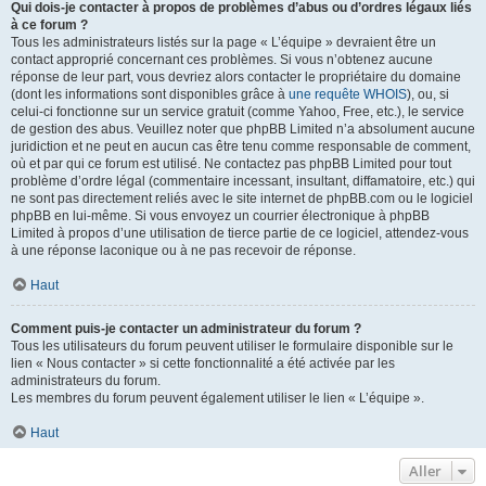
Qui dois-je contacter à propos de problèmes d’abus ou d’ordres légaux liés
à ce forum ?
Tous les administrateurs listés sur la page « L’équipe » devraient être un
contact approprié concernant ces problèmes. Si vous n’obtenez aucune
réponse de leur part, vous devriez alors contacter le propriétaire du domaine
(dont les informations sont disponibles grâce à
une requête WHOIS
), ou, si
celui-ci fonctionne sur un service gratuit (comme Yahoo, Free, etc.), le service
de gestion des abus. Veuillez noter que phpBB Limited n’a absolument aucune
juridiction et ne peut en aucun cas être tenu comme responsable de comment,
où et par qui ce forum est utilisé. Ne contactez pas phpBB Limited pour tout
problème d’ordre légal (commentaire incessant, insultant, diffamatoire, etc.) qui
ne sont pas directement reliés avec le site internet de phpBB.com ou le logiciel
phpBB en lui-même. Si vous envoyez un courrier électronique à phpBB
Limited à propos d’une utilisation de tierce partie de ce logiciel, attendez-vous
à une réponse laconique ou à ne pas recevoir de réponse.
Haut
Comment puis-je contacter un administrateur du forum ?
Tous les utilisateurs du forum peuvent utiliser le formulaire disponible sur le
lien « Nous contacter » si cette fonctionnalité a été activée par les
administrateurs du forum.
Les membres du forum peuvent également utiliser le lien « L’équipe ».
Haut
Aller