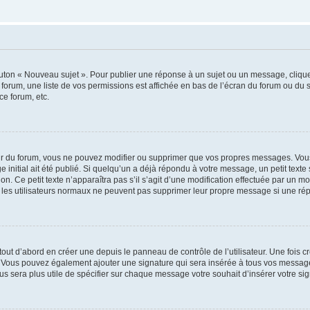
outon « Nouveau sujet ». Pour publier une réponse à un sujet ou un message, cliqu
 forum, une liste de vos permissions est affichée en bas de l’écran du forum ou du
ce forum, etc.
r du forum, vous ne pouvez modifier ou supprimer que vos propres messages. Vou
 initial ait été publié. Si quelqu’un a déjà répondu à votre message, un petit text
ion. Ce petit texte n’apparaîtra pas s’il s’agit d’une modification effectuée par un 
ue les utilisateurs normaux ne peuvent pas supprimer leur propre message si une ré
ut d’abord en créer une depuis le panneau de contrôle de l’utilisateur. Une fois c
ure. Vous pouvez également ajouter une signature qui sera insérée à tous vos mess
 vous sera plus utile de spécifier sur chaque message votre souhait d’insérer votre si