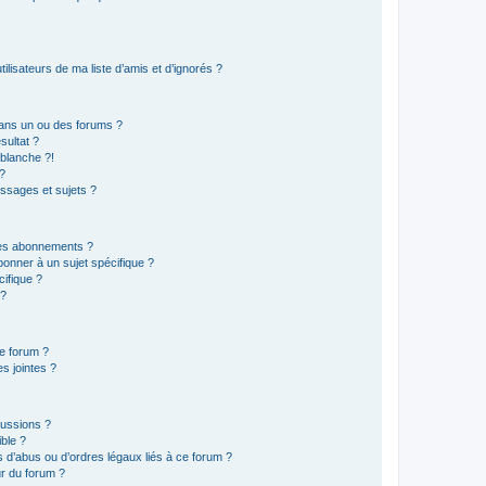
lisateurs de ma liste d’amis et d’ignorés ?
ans un ou des forums ?
sultat ?
blanche ?!
?
ssages et sujets ?
t les abonnements ?
onner à un sujet spécifique ?
ifique ?
 ?
ce forum ?
s jointes ?
cussions ?
ible ?
 d’abus ou d’ordres légaux liés à ce forum ?
r du forum ?