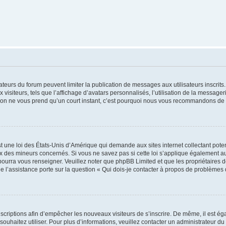
trateurs du forum peuvent limiter la publication de messages aux utilisateurs inscri
visiteurs, tels que l’affichage d’avatars personnalisés, l’utilisation de la messager
ription ne vous prend qu’un court instant, c’est pourquoi nous vous recommandons de l
t une loi des États-Unis d’Amérique qui demande aux sites internet collectant pot
 des mineurs concernés. Si vous ne savez pas si cette loi s’applique également au
 pourra vous renseigner. Veuillez noter que phpBB Limited et que les propriétaires
ue l’assistance porte sur la question « Qui dois-je contacter à propos de problèmes 
inscriptions afin d’empêcher les nouveaux visiteurs de s’inscrire. De même, il est é
s souhaitez utiliser. Pour plus d’informations, veuillez contacter un administrateur du