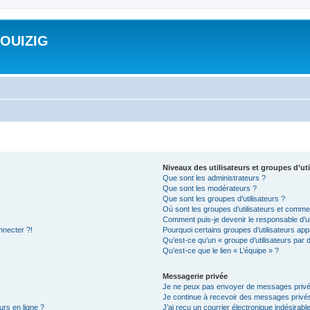
ROUIZIG
Niveaux des utilisateurs et groupes d’uti
Que sont les administrateurs ?
Que sont les modérateurs ?
Que sont les groupes d’utilisateurs ?
Où sont les groupes d’utilisateurs et commen
Comment puis-je devenir le responsable d’un
nnecter ?!
Pourquoi certains groupes d’utilisateurs app
Qu’est-ce qu’un « groupe d’utilisateurs par 
Qu’est-ce que le lien « L’équipe » ?
Messagerie privée
Je ne peux pas envoyer de messages privé
Je continue à recevoir des messages privés 
urs en ligne ?
J’ai reçu un courrier électronique indésirabl