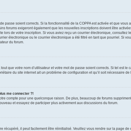
t de passe soient corrects. Si la fonctionnalité de la COPPA est activée et que vous 
ains forums exigeront également que les nouvelles inscriptions doivent être activée
te lors de votre inscription. Si vous aviez reçu un courrier électronique, consultez l
r électronique ou le courrier électronique a été filtré en tant que pourriel. Si vo
rateur du forum.
out que votre nom d’utilisateur et votre mot de passe soient corrects. Si tel est le
iétaire du site internet ait un problème de configuration et qu’il soit nécessaire de l
 plus me connecter ?!
votre compte pour une quelconque raison. De plus, beaucoup de forums suppriment pér
 nouveau et essayez de participer plus activement aux discussions du forum.
 récupéré, il peut facilement être réinitialisé. Veuillez vous rendre sur la page de