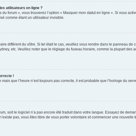
s utilisateurs en ligne ?
s du forum », vous trouverez l’option « Masquer mon statut en ligne ». Si vous activ
é comme étant un utilisateur invisible.
aire différent du vôtre. Si tel était le cas, veuillez vous rendre dans le panneau de co
ey, etc. Veuillez noter que le réglage du fuseau horaire, comme la plupart des autr
orrecte !
 mais que l’heure n’est toujours pas correcte, il est probable que l’horloge du serve
orum, soit le logiciel n’a pas encore été traduit dans votre langue. Essayez de deman
 n’existe pas, vous êtes libre de vous porter volontaire et commencer une nouvelle t