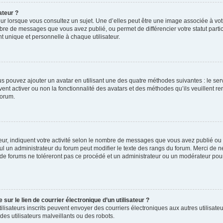
ateur ?
ur lorsque vous consultez un sujet. Une d’elles peut être une image associée à vo
mbre de messages que vous avez publié, ou permet de différencier votre statut parti
 unique et personnelle à chaque utilisateur.
ous pouvez ajouter un avatar en utilisant une des quatre méthodes suivantes : le serv
ent activer ou non la fonctionnalité des avatars et des méthodes qu’ils veuillent ren
forum.
ur, indiquent votre activité selon le nombre de messages que vous avez publié ou id
eul un administrateur du forum peut modifier le texte des rangs du forum. Merci de 
de forums ne toléreront pas ce procédé et un administrateur ou un modérateur pou
ur le lien de courrier électronique d’un utilisateur ?
s utilisateurs inscrits peuvent envoyer des courriers électroniques aux autres utili
es utilisateurs malveillants ou des robots.