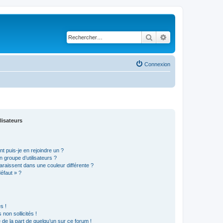
Rechercher
Recherche avancé
Connexion
lisateurs
t puis-je en rejoindre un ?
 groupe d’utilisateurs ?
araissent dans une couleur différente ?
défaut » ?
s !
non sollicités !
e de la part de quelqu’un sur ce forum !