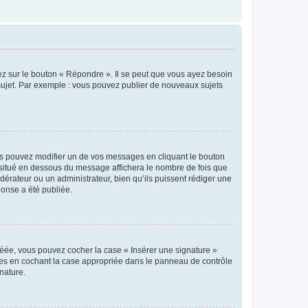
ez sur le bouton « Répondre ». Il se peut que vous ayez besoin
 sujet. Par exemple : vous pouvez publier de nouveaux sujets
s pouvez modifier un de vos messages en cliquant le bouton
e situé en dessous du message affichera le nombre de fois que
modérateur ou un administrateur, bien qu’ils puissent rédiger une
ponse a été publiée.
réée, vous pouvez cocher la case « Insérer une signature »
ages en cochant la case appropriée dans le panneau de contrôle
gnature.