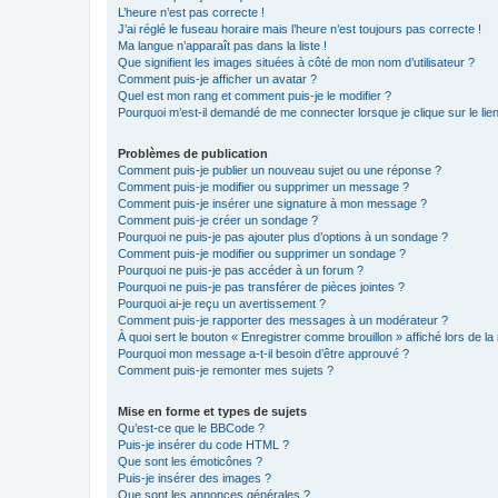
L’heure n’est pas correcte !
J’ai réglé le fuseau horaire mais l’heure n’est toujours pas correcte !
Ma langue n’apparaît pas dans la liste !
Que signifient les images situées à côté de mon nom d’utilisateur ?
Comment puis-je afficher un avatar ?
Quel est mon rang et comment puis-je le modifier ?
Pourquoi m’est-il demandé de me connecter lorsque je clique sur le lien 
Problèmes de publication
Comment puis-je publier un nouveau sujet ou une réponse ?
Comment puis-je modifier ou supprimer un message ?
Comment puis-je insérer une signature à mon message ?
Comment puis-je créer un sondage ?
Pourquoi ne puis-je pas ajouter plus d’options à un sondage ?
Comment puis-je modifier ou supprimer un sondage ?
Pourquoi ne puis-je pas accéder à un forum ?
Pourquoi ne puis-je pas transférer de pièces jointes ?
Pourquoi ai-je reçu un avertissement ?
Comment puis-je rapporter des messages à un modérateur ?
À quoi sert le bouton « Enregistrer comme brouillon » affiché lors de la 
Pourquoi mon message a-t-il besoin d’être approuvé ?
Comment puis-je remonter mes sujets ?
Mise en forme et types de sujets
Qu’est-ce que le BBCode ?
Puis-je insérer du code HTML ?
Que sont les émoticônes ?
Puis-je insérer des images ?
Que sont les annonces générales ?