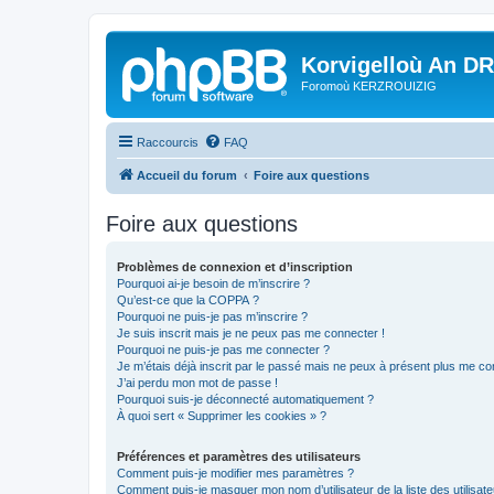
Korvigelloù An D
Foromoù KERZROUIZIG
Raccourcis
FAQ
Accueil du forum
Foire aux questions
Foire aux questions
Problèmes de connexion et d’inscription
Pourquoi ai-je besoin de m’inscrire ?
Qu’est-ce que la COPPA ?
Pourquoi ne puis-je pas m’inscrire ?
Je suis inscrit mais je ne peux pas me connecter !
Pourquoi ne puis-je pas me connecter ?
Je m’étais déjà inscrit par le passé mais ne peux à présent plus me co
J’ai perdu mon mot de passe !
Pourquoi suis-je déconnecté automatiquement ?
À quoi sert « Supprimer les cookies » ?
Préférences et paramètres des utilisateurs
Comment puis-je modifier mes paramètres ?
Comment puis-je masquer mon nom d’utilisateur de la liste des utilisate