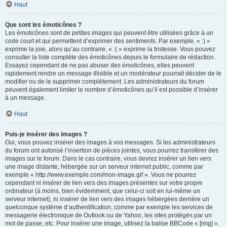
Haut
Que sont les émoticônes ?
Les émoticônes sont de petites images qui peuvent être utilisées grâce à un
code court et qui permettent d’exprimer des sentiments. Par exemple, « :) »
exprime la joie, alors qu’au contraire, « :( » exprime la tristesse. Vous pouvez
consulter la liste complète des émoticônes depuis le formulaire de rédaction.
Essayez cependant de ne pas abuser des émoticônes, elles peuvent
rapidement rendre un message illisible et un modérateur pourrait décider de le
modifier ou de le supprimer complètement. Les administrateurs du forum
peuvent également limiter le nombre d’émoticônes qu’il est possible d’insérer
à un message.
Haut
Puis-je insérer des images ?
Oui, vous pouvez insérer des images à vos messages. Si les administrateurs
du forum ont autorisé l’insertion de pièces jointes, vous pourrez transférer des
images sur le forum. Dans le cas contraire, vous devrez insérer un lien vers
une image distante, hébergée sur un serveur internet public, comme par
exemple « http://www.exemple.com/mon-image.gif ». Vous ne pourrez
cependant ni insérer de lien vers des images présentes sur votre propre
ordinateur (à moins, bien évidemment, que celui-ci soit en lui-même un
serveur internet), ni insérer de lien vers des images hébergées derrière un
quelconque système d’authentification, comme par exemple les services de
messagerie électronique de Outlook ou de Yahoo, les sites protégés par un
mot de passe, etc. Pour insérer une image, utilisez la balise BBCode « [img] ».