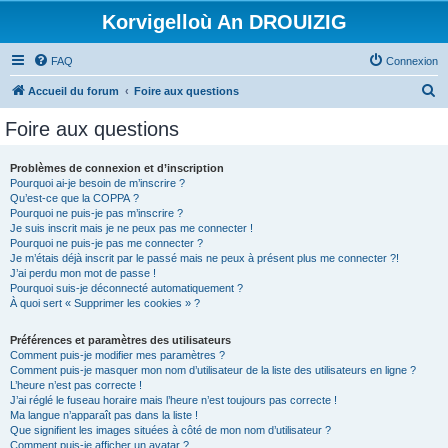
Korvigelloù An DROUIZIG
FAQ
Connexion
R
Accueil du forum
Foire aux questions
e
Foire aux questions
c
h
Problèmes de connexion et d’inscription
Pourquoi ai-je besoin de m’inscrire ?
e
Qu’est-ce que la COPPA ?
r
Pourquoi ne puis-je pas m’inscrire ?
Je suis inscrit mais je ne peux pas me connecter !
c
Pourquoi ne puis-je pas me connecter ?
Je m’étais déjà inscrit par le passé mais ne peux à présent plus me connecter ?!
h
J’ai perdu mon mot de passe !
e
Pourquoi suis-je déconnecté automatiquement ?
À quoi sert « Supprimer les cookies » ?
r
Préférences et paramètres des utilisateurs
Comment puis-je modifier mes paramètres ?
Comment puis-je masquer mon nom d’utilisateur de la liste des utilisateurs en ligne ?
L’heure n’est pas correcte !
J’ai réglé le fuseau horaire mais l’heure n’est toujours pas correcte !
Ma langue n’apparaît pas dans la liste !
Que signifient les images situées à côté de mon nom d’utilisateur ?
Comment puis-je afficher un avatar ?