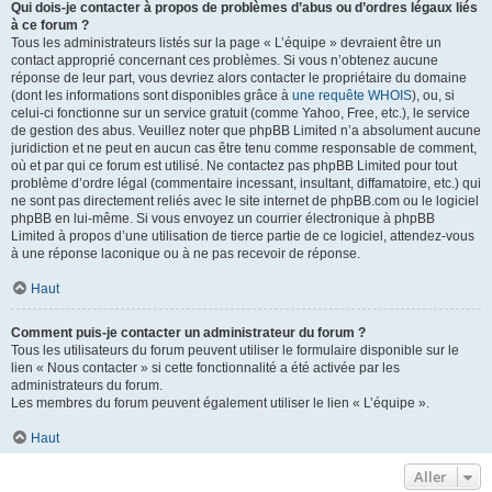
Qui dois-je contacter à propos de problèmes d’abus ou d’ordres légaux liés
à ce forum ?
Tous les administrateurs listés sur la page « L’équipe » devraient être un
contact approprié concernant ces problèmes. Si vous n’obtenez aucune
réponse de leur part, vous devriez alors contacter le propriétaire du domaine
(dont les informations sont disponibles grâce à
une requête WHOIS
), ou, si
celui-ci fonctionne sur un service gratuit (comme Yahoo, Free, etc.), le service
de gestion des abus. Veuillez noter que phpBB Limited n’a absolument aucune
juridiction et ne peut en aucun cas être tenu comme responsable de comment,
où et par qui ce forum est utilisé. Ne contactez pas phpBB Limited pour tout
problème d’ordre légal (commentaire incessant, insultant, diffamatoire, etc.) qui
ne sont pas directement reliés avec le site internet de phpBB.com ou le logiciel
phpBB en lui-même. Si vous envoyez un courrier électronique à phpBB
Limited à propos d’une utilisation de tierce partie de ce logiciel, attendez-vous
à une réponse laconique ou à ne pas recevoir de réponse.
Haut
Comment puis-je contacter un administrateur du forum ?
Tous les utilisateurs du forum peuvent utiliser le formulaire disponible sur le
lien « Nous contacter » si cette fonctionnalité a été activée par les
administrateurs du forum.
Les membres du forum peuvent également utiliser le lien « L’équipe ».
Haut
Aller