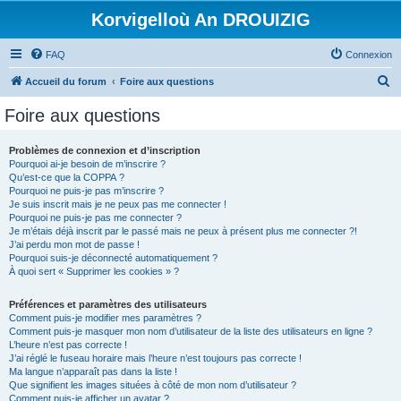
Korvigelloù An DROUIZIG
FAQ
Connexion
R
Accueil du forum
Foire aux questions
e
Foire aux questions
c
h
Problèmes de connexion et d’inscription
Pourquoi ai-je besoin de m’inscrire ?
e
Qu’est-ce que la COPPA ?
r
Pourquoi ne puis-je pas m’inscrire ?
Je suis inscrit mais je ne peux pas me connecter !
c
Pourquoi ne puis-je pas me connecter ?
Je m’étais déjà inscrit par le passé mais ne peux à présent plus me connecter ?!
h
J’ai perdu mon mot de passe !
e
Pourquoi suis-je déconnecté automatiquement ?
À quoi sert « Supprimer les cookies » ?
r
Préférences et paramètres des utilisateurs
Comment puis-je modifier mes paramètres ?
Comment puis-je masquer mon nom d’utilisateur de la liste des utilisateurs en ligne ?
L’heure n’est pas correcte !
J’ai réglé le fuseau horaire mais l’heure n’est toujours pas correcte !
Ma langue n’apparaît pas dans la liste !
Que signifient les images situées à côté de mon nom d’utilisateur ?
Comment puis-je afficher un avatar ?