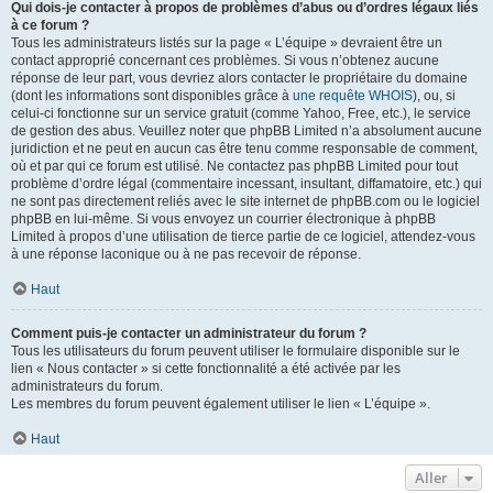
Qui dois-je contacter à propos de problèmes d’abus ou d’ordres légaux liés
à ce forum ?
Tous les administrateurs listés sur la page « L’équipe » devraient être un
contact approprié concernant ces problèmes. Si vous n’obtenez aucune
réponse de leur part, vous devriez alors contacter le propriétaire du domaine
(dont les informations sont disponibles grâce à
une requête WHOIS
), ou, si
celui-ci fonctionne sur un service gratuit (comme Yahoo, Free, etc.), le service
de gestion des abus. Veuillez noter que phpBB Limited n’a absolument aucune
juridiction et ne peut en aucun cas être tenu comme responsable de comment,
où et par qui ce forum est utilisé. Ne contactez pas phpBB Limited pour tout
problème d’ordre légal (commentaire incessant, insultant, diffamatoire, etc.) qui
ne sont pas directement reliés avec le site internet de phpBB.com ou le logiciel
phpBB en lui-même. Si vous envoyez un courrier électronique à phpBB
Limited à propos d’une utilisation de tierce partie de ce logiciel, attendez-vous
à une réponse laconique ou à ne pas recevoir de réponse.
Haut
Comment puis-je contacter un administrateur du forum ?
Tous les utilisateurs du forum peuvent utiliser le formulaire disponible sur le
lien « Nous contacter » si cette fonctionnalité a été activée par les
administrateurs du forum.
Les membres du forum peuvent également utiliser le lien « L’équipe ».
Haut
Aller