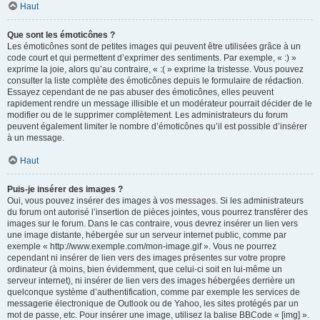
Haut
Que sont les émoticônes ?
Les émoticônes sont de petites images qui peuvent être utilisées grâce à un
code court et qui permettent d’exprimer des sentiments. Par exemple, « :) »
exprime la joie, alors qu’au contraire, « :( » exprime la tristesse. Vous pouvez
consulter la liste complète des émoticônes depuis le formulaire de rédaction.
Essayez cependant de ne pas abuser des émoticônes, elles peuvent
rapidement rendre un message illisible et un modérateur pourrait décider de le
modifier ou de le supprimer complètement. Les administrateurs du forum
peuvent également limiter le nombre d’émoticônes qu’il est possible d’insérer
à un message.
Haut
Puis-je insérer des images ?
Oui, vous pouvez insérer des images à vos messages. Si les administrateurs
du forum ont autorisé l’insertion de pièces jointes, vous pourrez transférer des
images sur le forum. Dans le cas contraire, vous devrez insérer un lien vers
une image distante, hébergée sur un serveur internet public, comme par
exemple « http://www.exemple.com/mon-image.gif ». Vous ne pourrez
cependant ni insérer de lien vers des images présentes sur votre propre
ordinateur (à moins, bien évidemment, que celui-ci soit en lui-même un
serveur internet), ni insérer de lien vers des images hébergées derrière un
quelconque système d’authentification, comme par exemple les services de
messagerie électronique de Outlook ou de Yahoo, les sites protégés par un
mot de passe, etc. Pour insérer une image, utilisez la balise BBCode « [img] ».