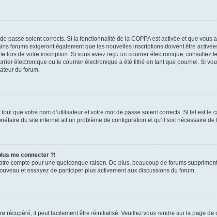
t de passe soient corrects. Si la fonctionnalité de la COPPA est activée et que vous 
ains forums exigeront également que les nouvelles inscriptions doivent être activée
te lors de votre inscription. Si vous aviez reçu un courrier électronique, consultez l
r électronique ou le courrier électronique a été filtré en tant que pourriel. Si vo
rateur du forum.
out que votre nom d’utilisateur et votre mot de passe soient corrects. Si tel est le
iétaire du site internet ait un problème de configuration et qu’il soit nécessaire de l
 plus me connecter ?!
votre compte pour une quelconque raison. De plus, beaucoup de forums suppriment pér
 nouveau et essayez de participer plus activement aux discussions du forum.
 récupéré, il peut facilement être réinitialisé. Veuillez vous rendre sur la page de