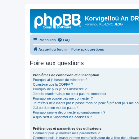
Korvigelloù An D
Foromoù KERZROUIZIG
Raccourcis
FAQ
Accueil du forum
Foire aux questions
Foire aux questions
Problèmes de connexion et d’inscription
Pourquoi ai-je besoin de m’inscrire ?
Qu’est-ce que la COPPA ?
Pourquoi ne puis-je pas m’inscrire ?
Je suis inscrit mais je ne peux pas me connecter !
Pourquoi ne puis-je pas me connecter ?
Je m’étais déjà inscrit par le passé mais ne peux à présent plus me co
J’ai perdu mon mot de passe !
Pourquoi suis-je déconnecté automatiquement ?
À quoi sert « Supprimer les cookies » ?
Préférences et paramètres des utilisateurs
Comment puis-je modifier mes paramètres ?
Comment puis-je masquer mon nom d’utilisateur de la liste des utilisate