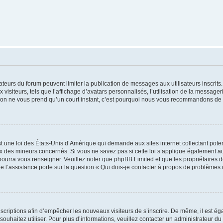
trateurs du forum peuvent limiter la publication de messages aux utilisateurs inscri
visiteurs, tels que l’affichage d’avatars personnalisés, l’utilisation de la messager
ription ne vous prend qu’un court instant, c’est pourquoi nous vous recommandons de l
t une loi des États-Unis d’Amérique qui demande aux sites internet collectant pot
 des mineurs concernés. Si vous ne savez pas si cette loi s’applique également au
 pourra vous renseigner. Veuillez noter que phpBB Limited et que les propriétaires
ue l’assistance porte sur la question « Qui dois-je contacter à propos de problèmes 
inscriptions afin d’empêcher les nouveaux visiteurs de s’inscrire. De même, il est é
s souhaitez utiliser. Pour plus d’informations, veuillez contacter un administrateur du