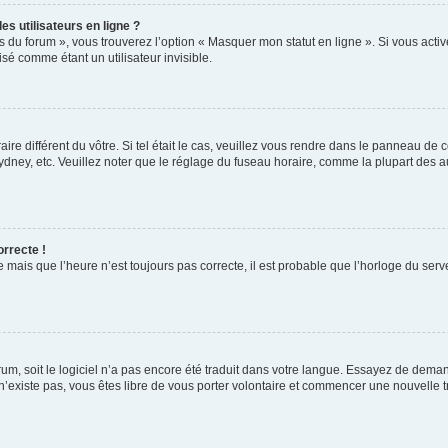
s utilisateurs en ligne ?
s du forum », vous trouverez l’option « Masquer mon statut en ligne ». Si vous activ
é comme étant un utilisateur invisible.
aire différent du vôtre. Si tel était le cas, veuillez vous rendre dans le panneau de co
ey, etc. Veuillez noter que le réglage du fuseau horaire, comme la plupart des autr
orrecte !
 mais que l’heure n’est toujours pas correcte, il est probable que l’horloge du serve
orum, soit le logiciel n’a pas encore été traduit dans votre langue. Essayez de deman
 n’existe pas, vous êtes libre de vous porter volontaire et commencer une nouvelle t