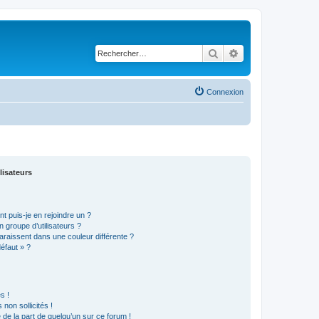
Rechercher
Recherche avancé
Connexion
lisateurs
t puis-je en rejoindre un ?
 groupe d’utilisateurs ?
araissent dans une couleur différente ?
défaut » ?
s !
non sollicités !
e de la part de quelqu’un sur ce forum !