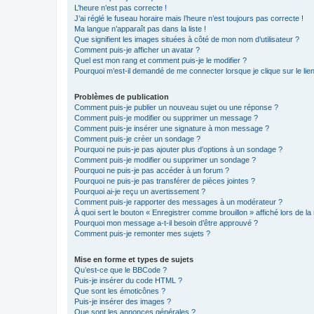
L’heure n’est pas correcte !
J’ai réglé le fuseau horaire mais l’heure n’est toujours pas correcte !
Ma langue n’apparaît pas dans la liste !
Que signifient les images situées à côté de mon nom d’utilisateur ?
Comment puis-je afficher un avatar ?
Quel est mon rang et comment puis-je le modifier ?
Pourquoi m’est-il demandé de me connecter lorsque je clique sur le lien 
Problèmes de publication
Comment puis-je publier un nouveau sujet ou une réponse ?
Comment puis-je modifier ou supprimer un message ?
Comment puis-je insérer une signature à mon message ?
Comment puis-je créer un sondage ?
Pourquoi ne puis-je pas ajouter plus d’options à un sondage ?
Comment puis-je modifier ou supprimer un sondage ?
Pourquoi ne puis-je pas accéder à un forum ?
Pourquoi ne puis-je pas transférer de pièces jointes ?
Pourquoi ai-je reçu un avertissement ?
Comment puis-je rapporter des messages à un modérateur ?
À quoi sert le bouton « Enregistrer comme brouillon » affiché lors de la 
Pourquoi mon message a-t-il besoin d’être approuvé ?
Comment puis-je remonter mes sujets ?
Mise en forme et types de sujets
Qu’est-ce que le BBCode ?
Puis-je insérer du code HTML ?
Que sont les émoticônes ?
Puis-je insérer des images ?
Que sont les annonces générales ?