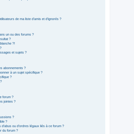
lisateurs de ma liste d’amis et d’ignorés ?
ans un ou des forums ?
sultat ?
blanche ?!
?
ssages et sujets ?
t les abonnements ?
onner à un sujet spécifique ?
ifique ?
 ?
ce forum ?
s jointes ?
cussions ?
ible ?
 d’abus ou d’ordres légaux liés à ce forum ?
r du forum ?