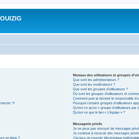
ROUIZIG
Niveaux des utilisateurs et groupes d’uti
Que sont les administrateurs ?
Que sont les modérateurs ?
Que sont les groupes d’utilisateurs ?
Où sont les groupes d’utilisateurs et commen
Comment puis-je devenir le responsable d’un
nnecter ?!
Pourquoi certains groupes d’utilisateurs app
Qu’est-ce qu’un « groupe d’utilisateurs par 
Qu’est-ce que le lien « L’équipe » ?
Messagerie privée
Je ne peux pas envoyer de messages privé
Je continue à recevoir des messages privés 
urs en ligne ?
J’ai reçu un courrier électronique indésirabl