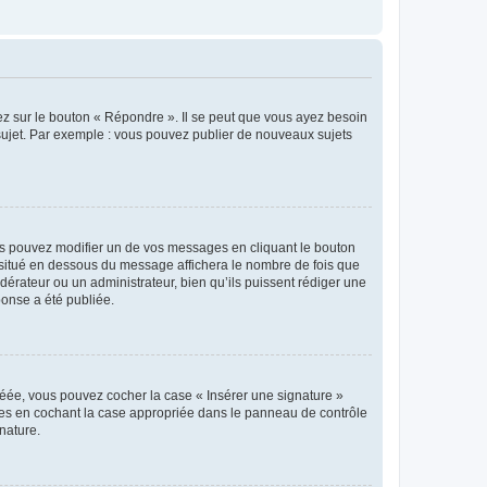
ez sur le bouton « Répondre ». Il se peut que vous ayez besoin
 sujet. Par exemple : vous pouvez publier de nouveaux sujets
s pouvez modifier un de vos messages en cliquant le bouton
e situé en dessous du message affichera le nombre de fois que
modérateur ou un administrateur, bien qu’ils puissent rédiger une
ponse a été publiée.
réée, vous pouvez cocher la case « Insérer une signature »
ages en cochant la case appropriée dans le panneau de contrôle
gnature.