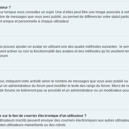
ateur ?
ur lorsque vous consultez un sujet. Une d’elles peut être une image associée à vo
mbre de messages que vous avez publié, ou permet de différencier votre statut parti
 unique et personnelle à chaque utilisateur.
ous pouvez ajouter un avatar en utilisant une des quatre méthodes suivantes : le serv
ent activer ou non la fonctionnalité des avatars et des méthodes qu’ils veuillent ren
forum.
ur, indiquent votre activité selon le nombre de messages que vous avez publié ou id
eul un administrateur du forum peut modifier le texte des rangs du forum. Merci de 
de forums ne toléreront pas ce procédé et un administrateur ou un modérateur pou
ur le lien de courrier électronique d’un utilisateur ?
s utilisateurs inscrits peuvent envoyer des courriers électroniques aux autres utili
es utilisateurs malveillants ou des robots.