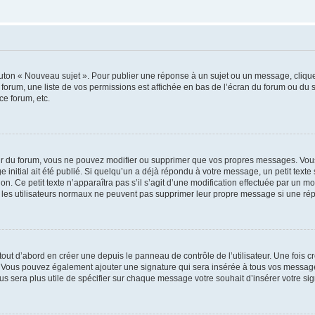
outon « Nouveau sujet ». Pour publier une réponse à un sujet ou un message, cliqu
 forum, une liste de vos permissions est affichée en bas de l’écran du forum ou du
ce forum, etc.
r du forum, vous ne pouvez modifier ou supprimer que vos propres messages. Vou
 initial ait été publié. Si quelqu’un a déjà répondu à votre message, un petit text
ion. Ce petit texte n’apparaîtra pas s’il s’agit d’une modification effectuée par un 
ue les utilisateurs normaux ne peuvent pas supprimer leur propre message si une ré
ut d’abord en créer une depuis le panneau de contrôle de l’utilisateur. Une fois c
ure. Vous pouvez également ajouter une signature qui sera insérée à tous vos mess
 vous sera plus utile de spécifier sur chaque message votre souhait d’insérer votre si