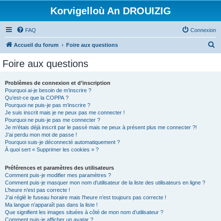
Korvigelloù An DROUIZIG
FAQ
Connexion
R
Accueil du forum
Foire aux questions
e
Foire aux questions
c
h
Problèmes de connexion et d’inscription
Pourquoi ai-je besoin de m’inscrire ?
e
Qu’est-ce que la COPPA ?
r
Pourquoi ne puis-je pas m’inscrire ?
Je suis inscrit mais je ne peux pas me connecter !
c
Pourquoi ne puis-je pas me connecter ?
Je m’étais déjà inscrit par le passé mais ne peux à présent plus me connecter ?!
h
J’ai perdu mon mot de passe !
e
Pourquoi suis-je déconnecté automatiquement ?
À quoi sert « Supprimer les cookies » ?
r
Préférences et paramètres des utilisateurs
Comment puis-je modifier mes paramètres ?
Comment puis-je masquer mon nom d’utilisateur de la liste des utilisateurs en ligne ?
L’heure n’est pas correcte !
J’ai réglé le fuseau horaire mais l’heure n’est toujours pas correcte !
Ma langue n’apparaît pas dans la liste !
Que signifient les images situées à côté de mon nom d’utilisateur ?
Comment puis-je afficher un avatar ?