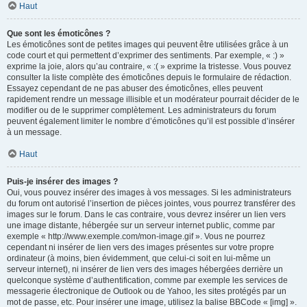
Haut
Que sont les émoticônes ?
Les émoticônes sont de petites images qui peuvent être utilisées grâce à un
code court et qui permettent d’exprimer des sentiments. Par exemple, « :) »
exprime la joie, alors qu’au contraire, « :( » exprime la tristesse. Vous pouvez
consulter la liste complète des émoticônes depuis le formulaire de rédaction.
Essayez cependant de ne pas abuser des émoticônes, elles peuvent
rapidement rendre un message illisible et un modérateur pourrait décider de le
modifier ou de le supprimer complètement. Les administrateurs du forum
peuvent également limiter le nombre d’émoticônes qu’il est possible d’insérer
à un message.
Haut
Puis-je insérer des images ?
Oui, vous pouvez insérer des images à vos messages. Si les administrateurs
du forum ont autorisé l’insertion de pièces jointes, vous pourrez transférer des
images sur le forum. Dans le cas contraire, vous devrez insérer un lien vers
une image distante, hébergée sur un serveur internet public, comme par
exemple « http://www.exemple.com/mon-image.gif ». Vous ne pourrez
cependant ni insérer de lien vers des images présentes sur votre propre
ordinateur (à moins, bien évidemment, que celui-ci soit en lui-même un
serveur internet), ni insérer de lien vers des images hébergées derrière un
quelconque système d’authentification, comme par exemple les services de
messagerie électronique de Outlook ou de Yahoo, les sites protégés par un
mot de passe, etc. Pour insérer une image, utilisez la balise BBCode « [img] ».