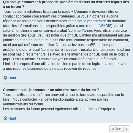
Qui dois-je contacter à propos de problèmes d’abus ou d’ordres légaux liés
à ce forum ?
Tous les administrateurs listés sur la page « L’équipe » devraient être un
contact approprié concernant ces problèmes. Si vous n’obtenez aucune
réponse de leur part, vous devriez alors contacter le propriétaire du domaine
(dont les informations sont disponibles grâce à
une requête WHOIS
), ou, si
celui-ci fonctionne sur un service gratuit (comme Yahoo, Free, etc.), le service
de gestion des abus. Veuillez noter que phpBB Limited n’a absolument aucune
juridiction et ne peut en aucun cas être tenu comme responsable de comment,
où et par qui ce forum est utilisé. Ne contactez pas phpBB Limited pour tout
problème d’ordre légal (commentaire incessant, insultant, diffamatoire, etc.) qui
ne sont pas directement reliés avec le site internet de phpBB.com ou le logiciel
phpBB en lui-même. Si vous envoyez un courrier électronique à phpBB
Limited à propos d’une utilisation de tierce partie de ce logiciel, attendez-vous
à une réponse laconique ou à ne pas recevoir de réponse.
Haut
Comment puis-je contacter un administrateur du forum ?
Tous les utilisateurs du forum peuvent utiliser le formulaire disponible sur le
lien « Nous contacter » si cette fonctionnalité a été activée par les
administrateurs du forum.
Les membres du forum peuvent également utiliser le lien « L’équipe ».
Haut
Aller