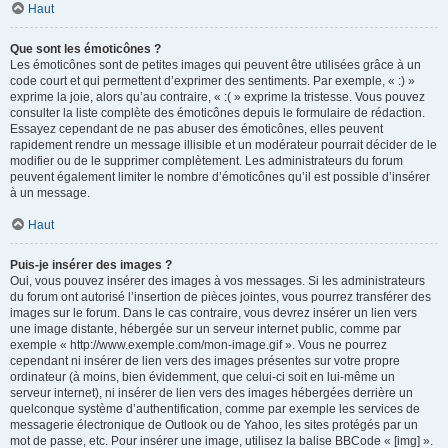
Haut
Que sont les émoticônes ?
Les émoticônes sont de petites images qui peuvent être utilisées grâce à un
code court et qui permettent d’exprimer des sentiments. Par exemple, « :) »
exprime la joie, alors qu’au contraire, « :( » exprime la tristesse. Vous pouvez
consulter la liste complète des émoticônes depuis le formulaire de rédaction.
Essayez cependant de ne pas abuser des émoticônes, elles peuvent
rapidement rendre un message illisible et un modérateur pourrait décider de le
modifier ou de le supprimer complètement. Les administrateurs du forum
peuvent également limiter le nombre d’émoticônes qu’il est possible d’insérer
à un message.
Haut
Puis-je insérer des images ?
Oui, vous pouvez insérer des images à vos messages. Si les administrateurs
du forum ont autorisé l’insertion de pièces jointes, vous pourrez transférer des
images sur le forum. Dans le cas contraire, vous devrez insérer un lien vers
une image distante, hébergée sur un serveur internet public, comme par
exemple « http://www.exemple.com/mon-image.gif ». Vous ne pourrez
cependant ni insérer de lien vers des images présentes sur votre propre
ordinateur (à moins, bien évidemment, que celui-ci soit en lui-même un
serveur internet), ni insérer de lien vers des images hébergées derrière un
quelconque système d’authentification, comme par exemple les services de
messagerie électronique de Outlook ou de Yahoo, les sites protégés par un
mot de passe, etc. Pour insérer une image, utilisez la balise BBCode « [img] ».