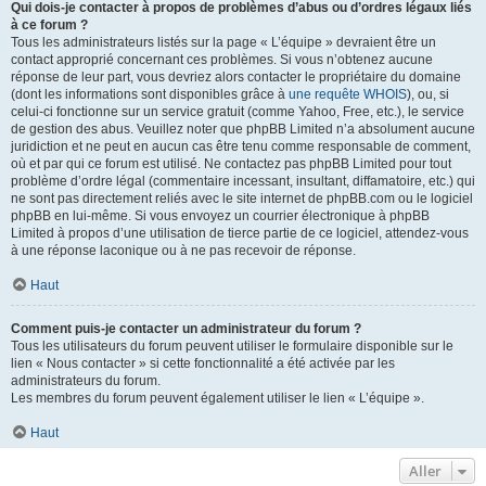
Qui dois-je contacter à propos de problèmes d’abus ou d’ordres légaux liés
à ce forum ?
Tous les administrateurs listés sur la page « L’équipe » devraient être un
contact approprié concernant ces problèmes. Si vous n’obtenez aucune
réponse de leur part, vous devriez alors contacter le propriétaire du domaine
(dont les informations sont disponibles grâce à
une requête WHOIS
), ou, si
celui-ci fonctionne sur un service gratuit (comme Yahoo, Free, etc.), le service
de gestion des abus. Veuillez noter que phpBB Limited n’a absolument aucune
juridiction et ne peut en aucun cas être tenu comme responsable de comment,
où et par qui ce forum est utilisé. Ne contactez pas phpBB Limited pour tout
problème d’ordre légal (commentaire incessant, insultant, diffamatoire, etc.) qui
ne sont pas directement reliés avec le site internet de phpBB.com ou le logiciel
phpBB en lui-même. Si vous envoyez un courrier électronique à phpBB
Limited à propos d’une utilisation de tierce partie de ce logiciel, attendez-vous
à une réponse laconique ou à ne pas recevoir de réponse.
Haut
Comment puis-je contacter un administrateur du forum ?
Tous les utilisateurs du forum peuvent utiliser le formulaire disponible sur le
lien « Nous contacter » si cette fonctionnalité a été activée par les
administrateurs du forum.
Les membres du forum peuvent également utiliser le lien « L’équipe ».
Haut
Aller