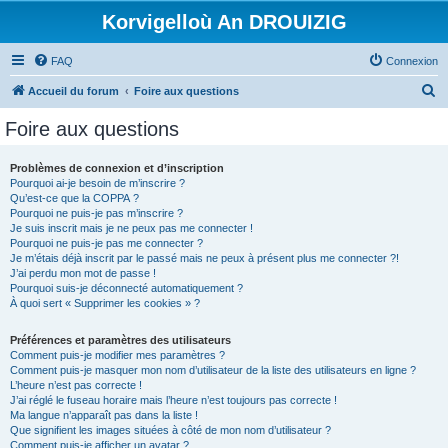
Korvigelloù An DROUIZIG
FAQ
Connexion
R
Accueil du forum
Foire aux questions
e
Foire aux questions
c
h
Problèmes de connexion et d’inscription
Pourquoi ai-je besoin de m’inscrire ?
e
Qu’est-ce que la COPPA ?
r
Pourquoi ne puis-je pas m’inscrire ?
Je suis inscrit mais je ne peux pas me connecter !
c
Pourquoi ne puis-je pas me connecter ?
Je m’étais déjà inscrit par le passé mais ne peux à présent plus me connecter ?!
h
J’ai perdu mon mot de passe !
e
Pourquoi suis-je déconnecté automatiquement ?
À quoi sert « Supprimer les cookies » ?
r
Préférences et paramètres des utilisateurs
Comment puis-je modifier mes paramètres ?
Comment puis-je masquer mon nom d’utilisateur de la liste des utilisateurs en ligne ?
L’heure n’est pas correcte !
J’ai réglé le fuseau horaire mais l’heure n’est toujours pas correcte !
Ma langue n’apparaît pas dans la liste !
Que signifient les images situées à côté de mon nom d’utilisateur ?
Comment puis-je afficher un avatar ?