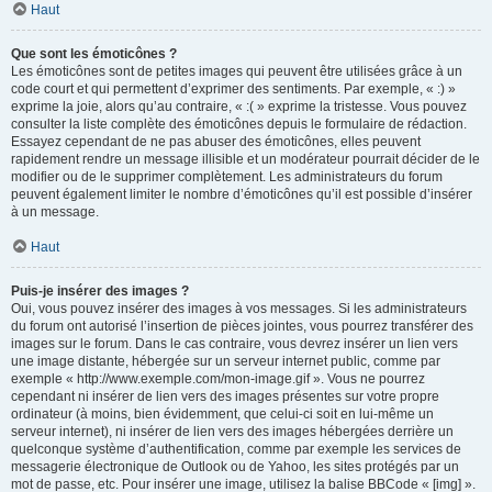
Haut
Que sont les émoticônes ?
Les émoticônes sont de petites images qui peuvent être utilisées grâce à un
code court et qui permettent d’exprimer des sentiments. Par exemple, « :) »
exprime la joie, alors qu’au contraire, « :( » exprime la tristesse. Vous pouvez
consulter la liste complète des émoticônes depuis le formulaire de rédaction.
Essayez cependant de ne pas abuser des émoticônes, elles peuvent
rapidement rendre un message illisible et un modérateur pourrait décider de le
modifier ou de le supprimer complètement. Les administrateurs du forum
peuvent également limiter le nombre d’émoticônes qu’il est possible d’insérer
à un message.
Haut
Puis-je insérer des images ?
Oui, vous pouvez insérer des images à vos messages. Si les administrateurs
du forum ont autorisé l’insertion de pièces jointes, vous pourrez transférer des
images sur le forum. Dans le cas contraire, vous devrez insérer un lien vers
une image distante, hébergée sur un serveur internet public, comme par
exemple « http://www.exemple.com/mon-image.gif ». Vous ne pourrez
cependant ni insérer de lien vers des images présentes sur votre propre
ordinateur (à moins, bien évidemment, que celui-ci soit en lui-même un
serveur internet), ni insérer de lien vers des images hébergées derrière un
quelconque système d’authentification, comme par exemple les services de
messagerie électronique de Outlook ou de Yahoo, les sites protégés par un
mot de passe, etc. Pour insérer une image, utilisez la balise BBCode « [img] ».