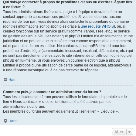
Qui dois-je contacter à propos de problèmes d’abus ou d’ordres légaux liés
à ce forum ?
Tous les administrateurs listés sur la page « L’équipe » devraient être un
contact approprié concernant ces problèmes. Si vous n’obtenez aucune
réponse de leur part, vous devriez alors contacter le propriétaire du domaine
(dont les informations sont disponibles grâce à
une requête WHOIS
), ou, si
celui-ci fonctionne sur un service gratuit (comme Yahoo, Free, etc.), le service
de gestion des abus. Veuillez noter que phpBB Limited n’a absolument aucune
juridiction et ne peut en aucun cas être tenu comme responsable de comment,
où et par qui ce forum est utilisé. Ne contactez pas phpBB Limited pour tout
problème d’ordre légal (commentaire incessant, insultant, diffamatoire, etc.) qui
ne sont pas directement reliés avec le site internet de phpBB.com ou le logiciel
phpBB en lui-même. Si vous envoyez un courrier électronique à phpBB
Limited à propos d’une utilisation de tierce partie de ce logiciel, attendez-vous
à une réponse laconique ou à ne pas recevoir de réponse.
Haut
Comment puis-je contacter un administrateur du forum ?
Tous les utilisateurs du forum peuvent utiliser le formulaire disponible sur le
lien « Nous contacter » si cette fonctionnalité a été activée par les
administrateurs du forum.
Les membres du forum peuvent également utiliser le lien « L’équipe ».
Haut
Aller