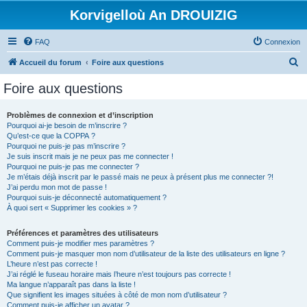
Korvigelloù An DROUIZIG
FAQ
Connexion
R
Accueil du forum
Foire aux questions
e
Foire aux questions
c
h
Problèmes de connexion et d’inscription
Pourquoi ai-je besoin de m’inscrire ?
e
Qu’est-ce que la COPPA ?
r
Pourquoi ne puis-je pas m’inscrire ?
Je suis inscrit mais je ne peux pas me connecter !
c
Pourquoi ne puis-je pas me connecter ?
Je m’étais déjà inscrit par le passé mais ne peux à présent plus me connecter ?!
h
J’ai perdu mon mot de passe !
e
Pourquoi suis-je déconnecté automatiquement ?
À quoi sert « Supprimer les cookies » ?
r
Préférences et paramètres des utilisateurs
Comment puis-je modifier mes paramètres ?
Comment puis-je masquer mon nom d’utilisateur de la liste des utilisateurs en ligne ?
L’heure n’est pas correcte !
J’ai réglé le fuseau horaire mais l’heure n’est toujours pas correcte !
Ma langue n’apparaît pas dans la liste !
Que signifient les images situées à côté de mon nom d’utilisateur ?
Comment puis-je afficher un avatar ?