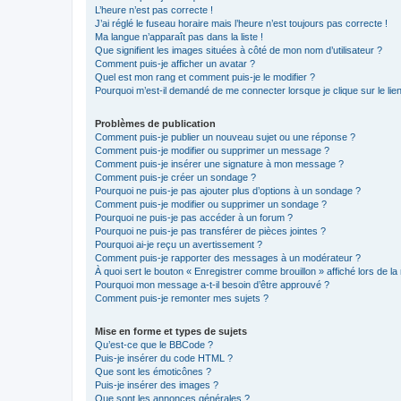
L’heure n’est pas correcte !
J’ai réglé le fuseau horaire mais l’heure n’est toujours pas correcte !
Ma langue n’apparaît pas dans la liste !
Que signifient les images situées à côté de mon nom d’utilisateur ?
Comment puis-je afficher un avatar ?
Quel est mon rang et comment puis-je le modifier ?
Pourquoi m’est-il demandé de me connecter lorsque je clique sur le lien 
Problèmes de publication
Comment puis-je publier un nouveau sujet ou une réponse ?
Comment puis-je modifier ou supprimer un message ?
Comment puis-je insérer une signature à mon message ?
Comment puis-je créer un sondage ?
Pourquoi ne puis-je pas ajouter plus d’options à un sondage ?
Comment puis-je modifier ou supprimer un sondage ?
Pourquoi ne puis-je pas accéder à un forum ?
Pourquoi ne puis-je pas transférer de pièces jointes ?
Pourquoi ai-je reçu un avertissement ?
Comment puis-je rapporter des messages à un modérateur ?
À quoi sert le bouton « Enregistrer comme brouillon » affiché lors de la 
Pourquoi mon message a-t-il besoin d’être approuvé ?
Comment puis-je remonter mes sujets ?
Mise en forme et types de sujets
Qu’est-ce que le BBCode ?
Puis-je insérer du code HTML ?
Que sont les émoticônes ?
Puis-je insérer des images ?
Que sont les annonces générales ?