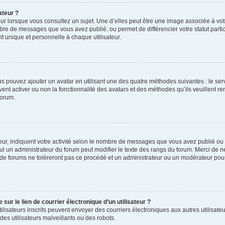
ateur ?
ur lorsque vous consultez un sujet. Une d’elles peut être une image associée à vo
mbre de messages que vous avez publié, ou permet de différencier votre statut parti
 unique et personnelle à chaque utilisateur.
ous pouvez ajouter un avatar en utilisant une des quatre méthodes suivantes : le serv
ent activer ou non la fonctionnalité des avatars et des méthodes qu’ils veuillent ren
forum.
ur, indiquent votre activité selon le nombre de messages que vous avez publié ou id
eul un administrateur du forum peut modifier le texte des rangs du forum. Merci de 
de forums ne toléreront pas ce procédé et un administrateur ou un modérateur pou
ur le lien de courrier électronique d’un utilisateur ?
s utilisateurs inscrits peuvent envoyer des courriers électroniques aux autres utili
es utilisateurs malveillants ou des robots.