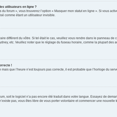
s utilisateurs en ligne ?
s du forum », vous trouverez l’option « Masquer mon statut en ligne ». Si vous activ
é comme étant un utilisateur invisible.
aire différent du vôtre. Si tel était le cas, veuillez vous rendre dans le panneau de co
ey, etc. Veuillez noter que le réglage du fuseau horaire, comme la plupart des autr
orrecte !
 mais que l’heure n’est toujours pas correcte, il est probable que l’horloge du serve
orum, soit le logiciel n’a pas encore été traduit dans votre langue. Essayez de deman
 n’existe pas, vous êtes libre de vous porter volontaire et commencer une nouvelle t