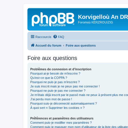
Korvigelloù An D
Foromoù KERZROUIZIG
Raccourcis
FAQ
Accueil du forum
Foire aux questions
Foire aux questions
Problèmes de connexion et d’inscription
Pourquoi ai-je besoin de m’inscrire ?
Qu’est-ce que la COPPA ?
Pourquoi ne puis-je pas m’inscrire ?
Je suis inscrit mais je ne peux pas me connecter !
Pourquoi ne puis-je pas me connecter ?
Je m’étais déjà inscrit par le passé mais ne peux à présent plus me co
J’ai perdu mon mot de passe !
Pourquoi suis-je déconnecté automatiquement ?
À quoi sert « Supprimer les cookies » ?
Préférences et paramètres des utilisateurs
Comment puis-je modifier mes paramètres ?
Comment puis-je masquer mon nom d’utilisateur de la liste des utilisate