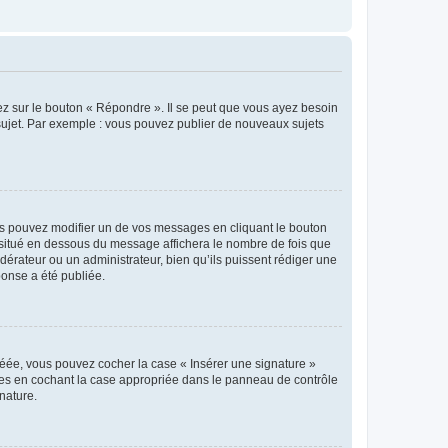
ez sur le bouton « Répondre ». Il se peut que vous ayez besoin
 sujet. Par exemple : vous pouvez publier de nouveaux sujets
s pouvez modifier un de vos messages en cliquant le bouton
e situé en dessous du message affichera le nombre de fois que
modérateur ou un administrateur, bien qu’ils puissent rédiger une
ponse a été publiée.
réée, vous pouvez cocher la case « Insérer une signature »
ages en cochant la case appropriée dans le panneau de contrôle
gnature.