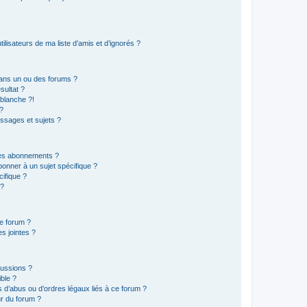
lisateurs de ma liste d’amis et d’ignorés ?
ans un ou des forums ?
sultat ?
blanche ?!
?
ssages et sujets ?
t les abonnements ?
onner à un sujet spécifique ?
ifique ?
 ?
ce forum ?
s jointes ?
cussions ?
ible ?
 d’abus ou d’ordres légaux liés à ce forum ?
r du forum ?