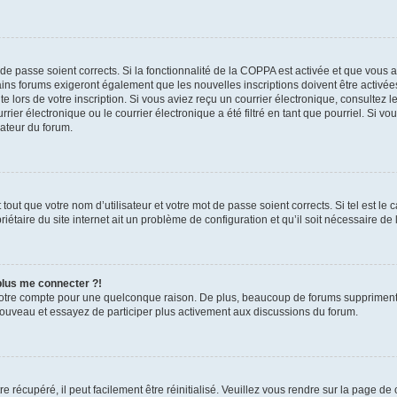
t de passe soient corrects. Si la fonctionnalité de la COPPA est activée et que vous 
ains forums exigeront également que les nouvelles inscriptions doivent être activée
te lors de votre inscription. Si vous aviez reçu un courrier électronique, consultez l
r électronique ou le courrier électronique a été filtré en tant que pourriel. Si vo
rateur du forum.
out que votre nom d’utilisateur et votre mot de passe soient corrects. Si tel est le
iétaire du site internet ait un problème de configuration et qu’il soit nécessaire de l
 plus me connecter ?!
votre compte pour une quelconque raison. De plus, beaucoup de forums suppriment pér
 nouveau et essayez de participer plus activement aux discussions du forum.
 récupéré, il peut facilement être réinitialisé. Veuillez vous rendre sur la page de