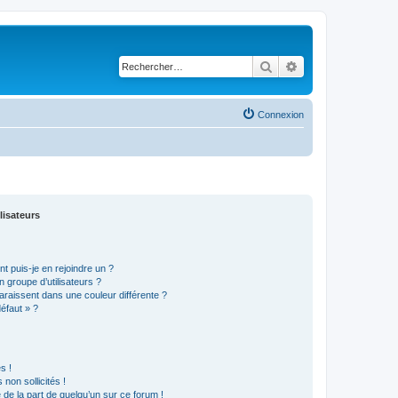
Rechercher
Recherche avancé
Connexion
lisateurs
t puis-je en rejoindre un ?
 groupe d’utilisateurs ?
araissent dans une couleur différente ?
défaut » ?
s !
non sollicités !
e de la part de quelqu’un sur ce forum !