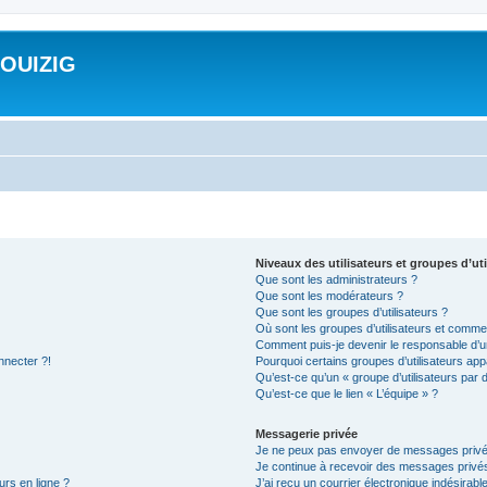
ROUIZIG
Niveaux des utilisateurs et groupes d’uti
Que sont les administrateurs ?
Que sont les modérateurs ?
Que sont les groupes d’utilisateurs ?
Où sont les groupes d’utilisateurs et commen
Comment puis-je devenir le responsable d’un
nnecter ?!
Pourquoi certains groupes d’utilisateurs app
Qu’est-ce qu’un « groupe d’utilisateurs par 
Qu’est-ce que le lien « L’équipe » ?
Messagerie privée
Je ne peux pas envoyer de messages privé
Je continue à recevoir des messages privés 
urs en ligne ?
J’ai reçu un courrier électronique indésirabl