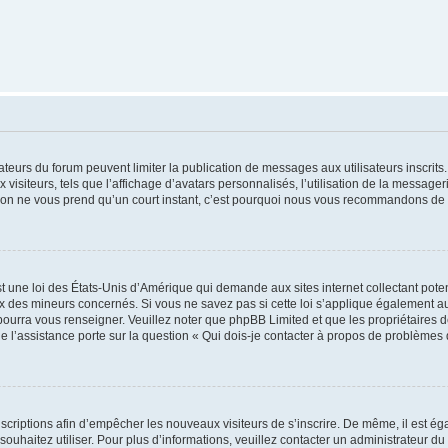
trateurs du forum peuvent limiter la publication de messages aux utilisateurs inscri
visiteurs, tels que l’affichage d’avatars personnalisés, l’utilisation de la messager
ription ne vous prend qu’un court instant, c’est pourquoi nous vous recommandons de l
t une loi des États-Unis d’Amérique qui demande aux sites internet collectant pot
 des mineurs concernés. Si vous ne savez pas si cette loi s’applique également au
 pourra vous renseigner. Veuillez noter que phpBB Limited et que les propriétaires
ue l’assistance porte sur la question « Qui dois-je contacter à propos de problèmes 
inscriptions afin d’empêcher les nouveaux visiteurs de s’inscrire. De même, il est é
s souhaitez utiliser. Pour plus d’informations, veuillez contacter un administrateur du