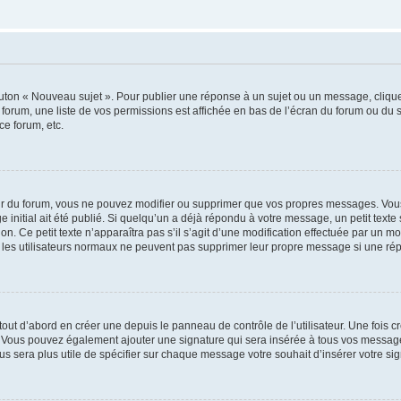
outon « Nouveau sujet ». Pour publier une réponse à un sujet ou un message, cliqu
 forum, une liste de vos permissions est affichée en bas de l’écran du forum ou du
ce forum, etc.
r du forum, vous ne pouvez modifier ou supprimer que vos propres messages. Vou
 initial ait été publié. Si quelqu’un a déjà répondu à votre message, un petit text
ion. Ce petit texte n’apparaîtra pas s’il s’agit d’une modification effectuée par un 
ue les utilisateurs normaux ne peuvent pas supprimer leur propre message si une ré
ut d’abord en créer une depuis le panneau de contrôle de l’utilisateur. Une fois c
ure. Vous pouvez également ajouter une signature qui sera insérée à tous vos mess
 vous sera plus utile de spécifier sur chaque message votre souhait d’insérer votre si