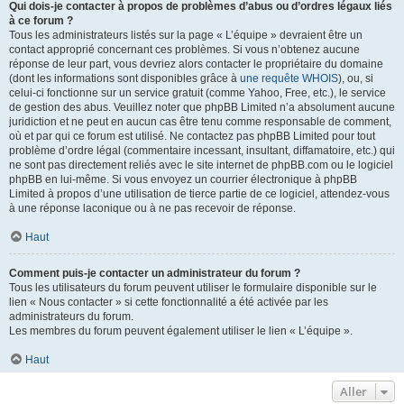
Qui dois-je contacter à propos de problèmes d’abus ou d’ordres légaux liés
à ce forum ?
Tous les administrateurs listés sur la page « L’équipe » devraient être un
contact approprié concernant ces problèmes. Si vous n’obtenez aucune
réponse de leur part, vous devriez alors contacter le propriétaire du domaine
(dont les informations sont disponibles grâce à
une requête WHOIS
), ou, si
celui-ci fonctionne sur un service gratuit (comme Yahoo, Free, etc.), le service
de gestion des abus. Veuillez noter que phpBB Limited n’a absolument aucune
juridiction et ne peut en aucun cas être tenu comme responsable de comment,
où et par qui ce forum est utilisé. Ne contactez pas phpBB Limited pour tout
problème d’ordre légal (commentaire incessant, insultant, diffamatoire, etc.) qui
ne sont pas directement reliés avec le site internet de phpBB.com ou le logiciel
phpBB en lui-même. Si vous envoyez un courrier électronique à phpBB
Limited à propos d’une utilisation de tierce partie de ce logiciel, attendez-vous
à une réponse laconique ou à ne pas recevoir de réponse.
Haut
Comment puis-je contacter un administrateur du forum ?
Tous les utilisateurs du forum peuvent utiliser le formulaire disponible sur le
lien « Nous contacter » si cette fonctionnalité a été activée par les
administrateurs du forum.
Les membres du forum peuvent également utiliser le lien « L’équipe ».
Haut
Aller