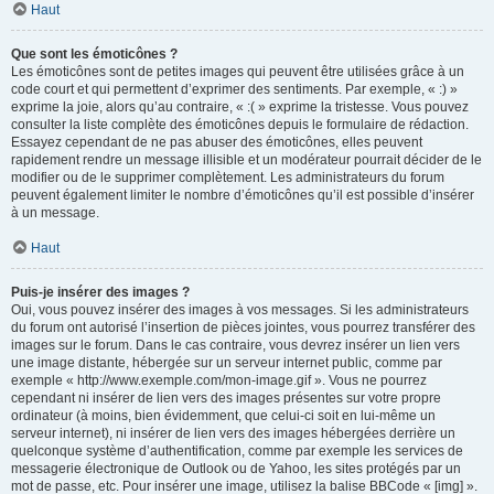
Haut
Que sont les émoticônes ?
Les émoticônes sont de petites images qui peuvent être utilisées grâce à un
code court et qui permettent d’exprimer des sentiments. Par exemple, « :) »
exprime la joie, alors qu’au contraire, « :( » exprime la tristesse. Vous pouvez
consulter la liste complète des émoticônes depuis le formulaire de rédaction.
Essayez cependant de ne pas abuser des émoticônes, elles peuvent
rapidement rendre un message illisible et un modérateur pourrait décider de le
modifier ou de le supprimer complètement. Les administrateurs du forum
peuvent également limiter le nombre d’émoticônes qu’il est possible d’insérer
à un message.
Haut
Puis-je insérer des images ?
Oui, vous pouvez insérer des images à vos messages. Si les administrateurs
du forum ont autorisé l’insertion de pièces jointes, vous pourrez transférer des
images sur le forum. Dans le cas contraire, vous devrez insérer un lien vers
une image distante, hébergée sur un serveur internet public, comme par
exemple « http://www.exemple.com/mon-image.gif ». Vous ne pourrez
cependant ni insérer de lien vers des images présentes sur votre propre
ordinateur (à moins, bien évidemment, que celui-ci soit en lui-même un
serveur internet), ni insérer de lien vers des images hébergées derrière un
quelconque système d’authentification, comme par exemple les services de
messagerie électronique de Outlook ou de Yahoo, les sites protégés par un
mot de passe, etc. Pour insérer une image, utilisez la balise BBCode « [img] ».