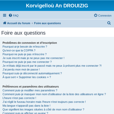
Korvigelloù An DROUIZIG
FAQ
Connexion
R
Accueil du forum
Foire aux questions
e
Foire aux questions
c
h
Problèmes de connexion et d’inscription
Pourquoi ai-je besoin de m’inscrire ?
e
Qu’est-ce que la COPPA ?
r
Pourquoi ne puis-je pas m’inscrire ?
Je suis inscrit mais je ne peux pas me connecter !
c
Pourquoi ne puis-je pas me connecter ?
Je m’étais déjà inscrit par le passé mais ne peux à présent plus me connecter ?!
h
J’ai perdu mon mot de passe !
e
Pourquoi suis-je déconnecté automatiquement ?
À quoi sert « Supprimer les cookies » ?
r
Préférences et paramètres des utilisateurs
Comment puis-je modifier mes paramètres ?
Comment puis-je masquer mon nom d’utilisateur de la liste des utilisateurs en ligne ?
L’heure n’est pas correcte !
J’ai réglé le fuseau horaire mais l’heure n’est toujours pas correcte !
Ma langue n’apparaît pas dans la liste !
Que signifient les images situées à côté de mon nom d’utilisateur ?
Comment puis-je afficher un avatar ?