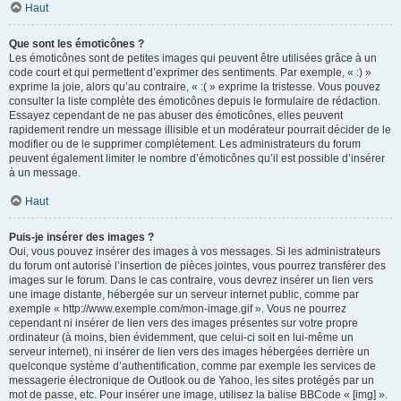
Haut
Que sont les émoticônes ?
Les émoticônes sont de petites images qui peuvent être utilisées grâce à un
code court et qui permettent d’exprimer des sentiments. Par exemple, « :) »
exprime la joie, alors qu’au contraire, « :( » exprime la tristesse. Vous pouvez
consulter la liste complète des émoticônes depuis le formulaire de rédaction.
Essayez cependant de ne pas abuser des émoticônes, elles peuvent
rapidement rendre un message illisible et un modérateur pourrait décider de le
modifier ou de le supprimer complètement. Les administrateurs du forum
peuvent également limiter le nombre d’émoticônes qu’il est possible d’insérer
à un message.
Haut
Puis-je insérer des images ?
Oui, vous pouvez insérer des images à vos messages. Si les administrateurs
du forum ont autorisé l’insertion de pièces jointes, vous pourrez transférer des
images sur le forum. Dans le cas contraire, vous devrez insérer un lien vers
une image distante, hébergée sur un serveur internet public, comme par
exemple « http://www.exemple.com/mon-image.gif ». Vous ne pourrez
cependant ni insérer de lien vers des images présentes sur votre propre
ordinateur (à moins, bien évidemment, que celui-ci soit en lui-même un
serveur internet), ni insérer de lien vers des images hébergées derrière un
quelconque système d’authentification, comme par exemple les services de
messagerie électronique de Outlook ou de Yahoo, les sites protégés par un
mot de passe, etc. Pour insérer une image, utilisez la balise BBCode « [img] ».