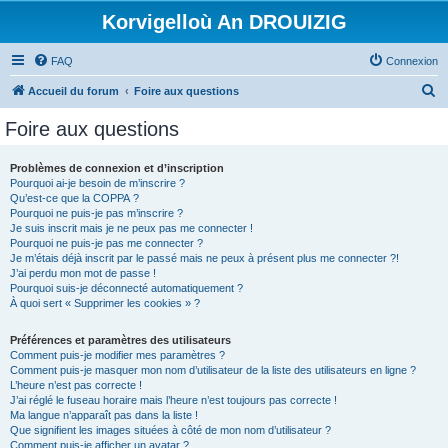
Korvigelloù An DROUIZIG
FAQ
Connexion
R
Accueil du forum
Foire aux questions
e
Foire aux questions
c
h
Problèmes de connexion et d’inscription
Pourquoi ai-je besoin de m’inscrire ?
e
Qu’est-ce que la COPPA ?
r
Pourquoi ne puis-je pas m’inscrire ?
Je suis inscrit mais je ne peux pas me connecter !
c
Pourquoi ne puis-je pas me connecter ?
Je m’étais déjà inscrit par le passé mais ne peux à présent plus me connecter ?!
h
J’ai perdu mon mot de passe !
e
Pourquoi suis-je déconnecté automatiquement ?
À quoi sert « Supprimer les cookies » ?
r
Préférences et paramètres des utilisateurs
Comment puis-je modifier mes paramètres ?
Comment puis-je masquer mon nom d’utilisateur de la liste des utilisateurs en ligne ?
L’heure n’est pas correcte !
J’ai réglé le fuseau horaire mais l’heure n’est toujours pas correcte !
Ma langue n’apparaît pas dans la liste !
Que signifient les images situées à côté de mon nom d’utilisateur ?
Comment puis-je afficher un avatar ?