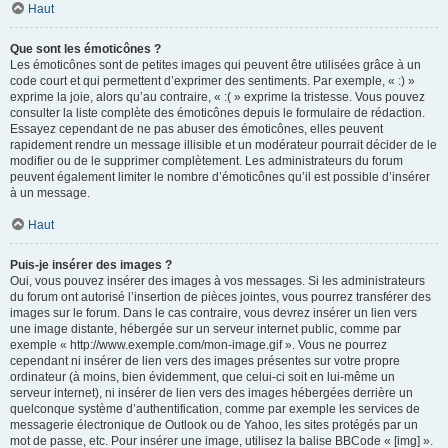
Haut
Que sont les émoticônes ?
Les émoticônes sont de petites images qui peuvent être utilisées grâce à un
code court et qui permettent d’exprimer des sentiments. Par exemple, « :) »
exprime la joie, alors qu’au contraire, « :( » exprime la tristesse. Vous pouvez
consulter la liste complète des émoticônes depuis le formulaire de rédaction.
Essayez cependant de ne pas abuser des émoticônes, elles peuvent
rapidement rendre un message illisible et un modérateur pourrait décider de le
modifier ou de le supprimer complètement. Les administrateurs du forum
peuvent également limiter le nombre d’émoticônes qu’il est possible d’insérer
à un message.
Haut
Puis-je insérer des images ?
Oui, vous pouvez insérer des images à vos messages. Si les administrateurs
du forum ont autorisé l’insertion de pièces jointes, vous pourrez transférer des
images sur le forum. Dans le cas contraire, vous devrez insérer un lien vers
une image distante, hébergée sur un serveur internet public, comme par
exemple « http://www.exemple.com/mon-image.gif ». Vous ne pourrez
cependant ni insérer de lien vers des images présentes sur votre propre
ordinateur (à moins, bien évidemment, que celui-ci soit en lui-même un
serveur internet), ni insérer de lien vers des images hébergées derrière un
quelconque système d’authentification, comme par exemple les services de
messagerie électronique de Outlook ou de Yahoo, les sites protégés par un
mot de passe, etc. Pour insérer une image, utilisez la balise BBCode « [img] ».