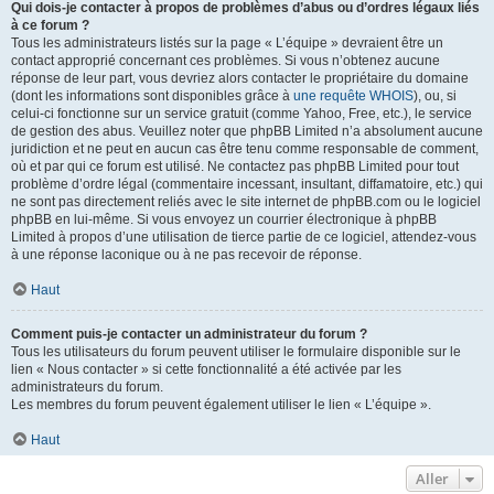
Qui dois-je contacter à propos de problèmes d’abus ou d’ordres légaux liés
à ce forum ?
Tous les administrateurs listés sur la page « L’équipe » devraient être un
contact approprié concernant ces problèmes. Si vous n’obtenez aucune
réponse de leur part, vous devriez alors contacter le propriétaire du domaine
(dont les informations sont disponibles grâce à
une requête WHOIS
), ou, si
celui-ci fonctionne sur un service gratuit (comme Yahoo, Free, etc.), le service
de gestion des abus. Veuillez noter que phpBB Limited n’a absolument aucune
juridiction et ne peut en aucun cas être tenu comme responsable de comment,
où et par qui ce forum est utilisé. Ne contactez pas phpBB Limited pour tout
problème d’ordre légal (commentaire incessant, insultant, diffamatoire, etc.) qui
ne sont pas directement reliés avec le site internet de phpBB.com ou le logiciel
phpBB en lui-même. Si vous envoyez un courrier électronique à phpBB
Limited à propos d’une utilisation de tierce partie de ce logiciel, attendez-vous
à une réponse laconique ou à ne pas recevoir de réponse.
Haut
Comment puis-je contacter un administrateur du forum ?
Tous les utilisateurs du forum peuvent utiliser le formulaire disponible sur le
lien « Nous contacter » si cette fonctionnalité a été activée par les
administrateurs du forum.
Les membres du forum peuvent également utiliser le lien « L’équipe ».
Haut
Aller