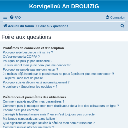
Korvigelloù An DROUIZIG
FAQ
Connexion
R
Accueil du forum
Foire aux questions
e
Foire aux questions
c
h
Problèmes de connexion et d’inscription
Pourquoi ai-je besoin de m’inscrire ?
e
Qu’est-ce que la COPPA ?
r
Pourquoi ne puis-je pas m’inscrire ?
Je suis inscrit mais je ne peux pas me connecter !
c
Pourquoi ne puis-je pas me connecter ?
Je m’étais déjà inscrit par le passé mais ne peux à présent plus me connecter ?!
h
J’ai perdu mon mot de passe !
e
Pourquoi suis-je déconnecté automatiquement ?
À quoi sert « Supprimer les cookies » ?
r
Préférences et paramètres des utilisateurs
Comment puis-je modifier mes paramètres ?
Comment puis-je masquer mon nom d’utilisateur de la liste des utilisateurs en ligne ?
L’heure n’est pas correcte !
J’ai réglé le fuseau horaire mais l’heure n’est toujours pas correcte !
Ma langue n’apparaît pas dans la liste !
Que signifient les images situées à côté de mon nom d’utilisateur ?
Comment puis-je afficher un avatar ?