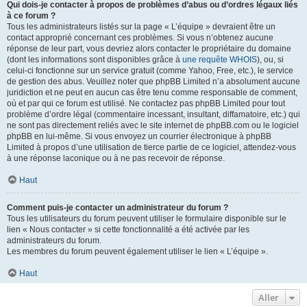
Qui dois-je contacter à propos de problèmes d’abus ou d’ordres légaux liés
à ce forum ?
Tous les administrateurs listés sur la page « L’équipe » devraient être un
contact approprié concernant ces problèmes. Si vous n’obtenez aucune
réponse de leur part, vous devriez alors contacter le propriétaire du domaine
(dont les informations sont disponibles grâce à
une requête WHOIS
), ou, si
celui-ci fonctionne sur un service gratuit (comme Yahoo, Free, etc.), le service
de gestion des abus. Veuillez noter que phpBB Limited n’a absolument aucune
juridiction et ne peut en aucun cas être tenu comme responsable de comment,
où et par qui ce forum est utilisé. Ne contactez pas phpBB Limited pour tout
problème d’ordre légal (commentaire incessant, insultant, diffamatoire, etc.) qui
ne sont pas directement reliés avec le site internet de phpBB.com ou le logiciel
phpBB en lui-même. Si vous envoyez un courrier électronique à phpBB
Limited à propos d’une utilisation de tierce partie de ce logiciel, attendez-vous
à une réponse laconique ou à ne pas recevoir de réponse.
Haut
Comment puis-je contacter un administrateur du forum ?
Tous les utilisateurs du forum peuvent utiliser le formulaire disponible sur le
lien « Nous contacter » si cette fonctionnalité a été activée par les
administrateurs du forum.
Les membres du forum peuvent également utiliser le lien « L’équipe ».
Haut
Aller