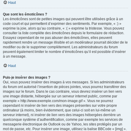
Haut
Que sont les émoticônes ?
Les émoticônes sont de petites images qui peuvent être utilisées grâce à un
code court et qui permettent d’exprimer des sentiments. Par exemple, « :) »
exprime la joie, alors qu’au contraire, « :( » exprime la tristesse. Vous pouvez
consulter la liste complète des émoticônes depuis le formulaire de rédaction.
Essayez cependant de ne pas abuser des émoticônes, elles peuvent
rapidement rendre un message illisible et un modérateur pourrait décider de le
modifier ou de le supprimer complètement. Les administrateurs du forum
peuvent également limiter le nombre d’émoticônes qu’il est possible d’insérer
à un message.
Haut
Puis-je insérer des images ?
Oui, vous pouvez insérer des images à vos messages. Si les administrateurs
du forum ont autorisé l’insertion de pièces jointes, vous pourrez transférer des
images sur le forum. Dans le cas contraire, vous devrez insérer un lien vers
une image distante, hébergée sur un serveur internet public, comme par
exemple « http://www.exemple.com/mon-image.gif ». Vous ne pourrez
cependant ni insérer de lien vers des images présentes sur votre propre
ordinateur (à moins, bien évidemment, que celui-ci soit en lui-même un
serveur internet), ni insérer de lien vers des images hébergées derrière un
quelconque système d’authentification, comme par exemple les services de
messagerie électronique de Outlook ou de Yahoo, les sites protégés par un
mot de passe, etc. Pour insérer une image, utilisez la balise BBCode « [img] ».