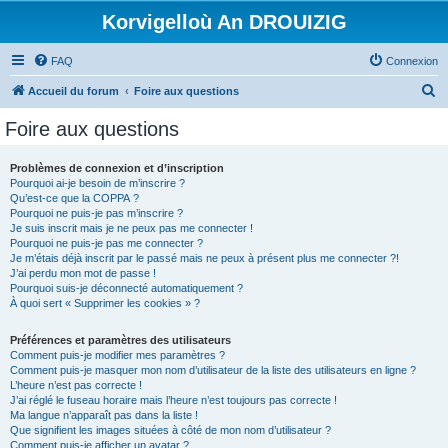
Korvigelloù An DROUIZIG
FAQ
Connexion
R
Accueil du forum
Foire aux questions
e
Foire aux questions
c
h
Problèmes de connexion et d’inscription
Pourquoi ai-je besoin de m’inscrire ?
e
Qu’est-ce que la COPPA ?
r
Pourquoi ne puis-je pas m’inscrire ?
Je suis inscrit mais je ne peux pas me connecter !
c
Pourquoi ne puis-je pas me connecter ?
Je m’étais déjà inscrit par le passé mais ne peux à présent plus me connecter ?!
h
J’ai perdu mon mot de passe !
e
Pourquoi suis-je déconnecté automatiquement ?
À quoi sert « Supprimer les cookies » ?
r
Préférences et paramètres des utilisateurs
Comment puis-je modifier mes paramètres ?
Comment puis-je masquer mon nom d’utilisateur de la liste des utilisateurs en ligne ?
L’heure n’est pas correcte !
J’ai réglé le fuseau horaire mais l’heure n’est toujours pas correcte !
Ma langue n’apparaît pas dans la liste !
Que signifient les images situées à côté de mon nom d’utilisateur ?
Comment puis-je afficher un avatar ?