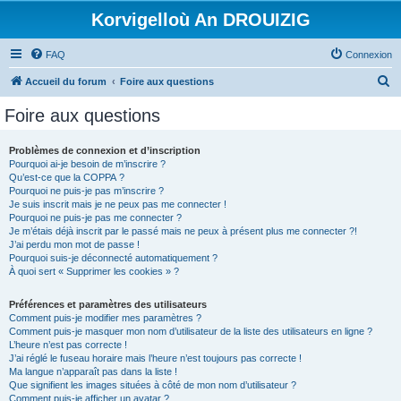
Korvigelloù An DROUIZIG
FAQ
Connexion
R
Accueil du forum
Foire aux questions
e
Foire aux questions
c
h
Problèmes de connexion et d’inscription
Pourquoi ai-je besoin de m’inscrire ?
e
Qu’est-ce que la COPPA ?
r
Pourquoi ne puis-je pas m’inscrire ?
Je suis inscrit mais je ne peux pas me connecter !
c
Pourquoi ne puis-je pas me connecter ?
Je m’étais déjà inscrit par le passé mais ne peux à présent plus me connecter ?!
h
J’ai perdu mon mot de passe !
e
Pourquoi suis-je déconnecté automatiquement ?
À quoi sert « Supprimer les cookies » ?
r
Préférences et paramètres des utilisateurs
Comment puis-je modifier mes paramètres ?
Comment puis-je masquer mon nom d’utilisateur de la liste des utilisateurs en ligne ?
L’heure n’est pas correcte !
J’ai réglé le fuseau horaire mais l’heure n’est toujours pas correcte !
Ma langue n’apparaît pas dans la liste !
Que signifient les images situées à côté de mon nom d’utilisateur ?
Comment puis-je afficher un avatar ?