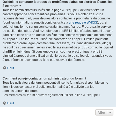
Qui dois-je contacter à propos de problèmes d’abus ou d’ordres légaux liés
à ce forum ?
Tous les administrateurs listés sur la page « L’équipe » devraient être un
contact approprié concernant ces problèmes. Si vous n’obtenez aucune
réponse de leur part, vous devriez alors contacter le propriétaire du domaine
(dont les informations sont disponibles grâce à
une requête WHOIS
), ou, si
celui-ci fonctionne sur un service gratuit (comme Yahoo, Free, etc.), le service
de gestion des abus. Veuillez noter que phpBB Limited n’a absolument aucune
juridiction et ne peut en aucun cas être tenu comme responsable de comment,
où et par qui ce forum est utilisé. Ne contactez pas phpBB Limited pour tout
problème d’ordre légal (commentaire incessant, insultant, diffamatoire, etc.) qui
ne sont pas directement reliés avec le site internet de phpBB.com ou le logiciel
phpBB en lui-même. Si vous envoyez un courrier électronique à phpBB
Limited à propos d’une utilisation de tierce partie de ce logiciel, attendez-vous
à une réponse laconique ou à ne pas recevoir de réponse.
Haut
Comment puis-je contacter un administrateur du forum ?
Tous les utilisateurs du forum peuvent utiliser le formulaire disponible sur le
lien « Nous contacter » si cette fonctionnalité a été activée par les
administrateurs du forum.
Les membres du forum peuvent également utiliser le lien « L’équipe ».
Haut
Aller