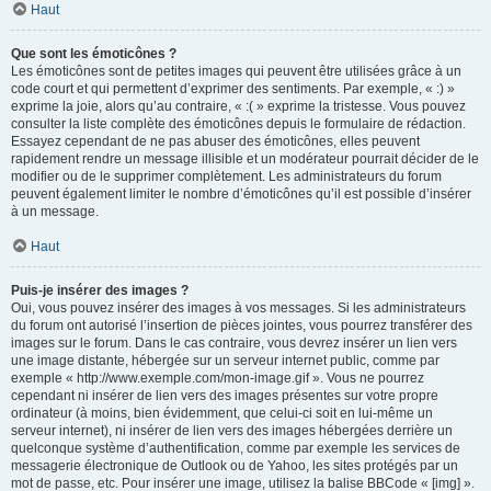
Haut
Que sont les émoticônes ?
Les émoticônes sont de petites images qui peuvent être utilisées grâce à un
code court et qui permettent d’exprimer des sentiments. Par exemple, « :) »
exprime la joie, alors qu’au contraire, « :( » exprime la tristesse. Vous pouvez
consulter la liste complète des émoticônes depuis le formulaire de rédaction.
Essayez cependant de ne pas abuser des émoticônes, elles peuvent
rapidement rendre un message illisible et un modérateur pourrait décider de le
modifier ou de le supprimer complètement. Les administrateurs du forum
peuvent également limiter le nombre d’émoticônes qu’il est possible d’insérer
à un message.
Haut
Puis-je insérer des images ?
Oui, vous pouvez insérer des images à vos messages. Si les administrateurs
du forum ont autorisé l’insertion de pièces jointes, vous pourrez transférer des
images sur le forum. Dans le cas contraire, vous devrez insérer un lien vers
une image distante, hébergée sur un serveur internet public, comme par
exemple « http://www.exemple.com/mon-image.gif ». Vous ne pourrez
cependant ni insérer de lien vers des images présentes sur votre propre
ordinateur (à moins, bien évidemment, que celui-ci soit en lui-même un
serveur internet), ni insérer de lien vers des images hébergées derrière un
quelconque système d’authentification, comme par exemple les services de
messagerie électronique de Outlook ou de Yahoo, les sites protégés par un
mot de passe, etc. Pour insérer une image, utilisez la balise BBCode « [img] ».