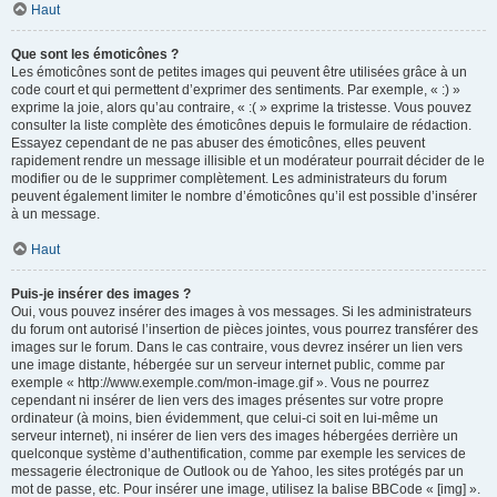
Haut
Que sont les émoticônes ?
Les émoticônes sont de petites images qui peuvent être utilisées grâce à un
code court et qui permettent d’exprimer des sentiments. Par exemple, « :) »
exprime la joie, alors qu’au contraire, « :( » exprime la tristesse. Vous pouvez
consulter la liste complète des émoticônes depuis le formulaire de rédaction.
Essayez cependant de ne pas abuser des émoticônes, elles peuvent
rapidement rendre un message illisible et un modérateur pourrait décider de le
modifier ou de le supprimer complètement. Les administrateurs du forum
peuvent également limiter le nombre d’émoticônes qu’il est possible d’insérer
à un message.
Haut
Puis-je insérer des images ?
Oui, vous pouvez insérer des images à vos messages. Si les administrateurs
du forum ont autorisé l’insertion de pièces jointes, vous pourrez transférer des
images sur le forum. Dans le cas contraire, vous devrez insérer un lien vers
une image distante, hébergée sur un serveur internet public, comme par
exemple « http://www.exemple.com/mon-image.gif ». Vous ne pourrez
cependant ni insérer de lien vers des images présentes sur votre propre
ordinateur (à moins, bien évidemment, que celui-ci soit en lui-même un
serveur internet), ni insérer de lien vers des images hébergées derrière un
quelconque système d’authentification, comme par exemple les services de
messagerie électronique de Outlook ou de Yahoo, les sites protégés par un
mot de passe, etc. Pour insérer une image, utilisez la balise BBCode « [img] ».