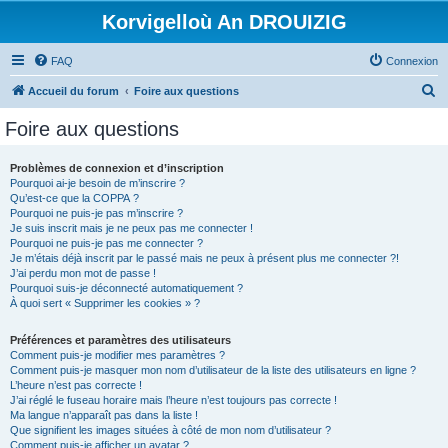
Korvigelloù An DROUIZIG
FAQ
Connexion
R
Accueil du forum
Foire aux questions
e
Foire aux questions
c
h
Problèmes de connexion et d’inscription
Pourquoi ai-je besoin de m’inscrire ?
e
Qu’est-ce que la COPPA ?
r
Pourquoi ne puis-je pas m’inscrire ?
Je suis inscrit mais je ne peux pas me connecter !
c
Pourquoi ne puis-je pas me connecter ?
Je m’étais déjà inscrit par le passé mais ne peux à présent plus me connecter ?!
h
J’ai perdu mon mot de passe !
e
Pourquoi suis-je déconnecté automatiquement ?
À quoi sert « Supprimer les cookies » ?
r
Préférences et paramètres des utilisateurs
Comment puis-je modifier mes paramètres ?
Comment puis-je masquer mon nom d’utilisateur de la liste des utilisateurs en ligne ?
L’heure n’est pas correcte !
J’ai réglé le fuseau horaire mais l’heure n’est toujours pas correcte !
Ma langue n’apparaît pas dans la liste !
Que signifient les images situées à côté de mon nom d’utilisateur ?
Comment puis-je afficher un avatar ?