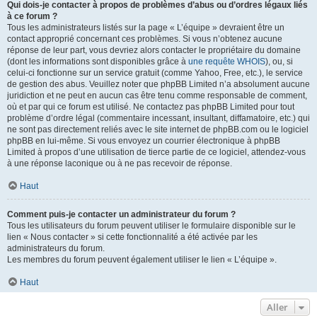
Qui dois-je contacter à propos de problèmes d’abus ou d’ordres légaux liés
à ce forum ?
Tous les administrateurs listés sur la page « L’équipe » devraient être un
contact approprié concernant ces problèmes. Si vous n’obtenez aucune
réponse de leur part, vous devriez alors contacter le propriétaire du domaine
(dont les informations sont disponibles grâce à
une requête WHOIS
), ou, si
celui-ci fonctionne sur un service gratuit (comme Yahoo, Free, etc.), le service
de gestion des abus. Veuillez noter que phpBB Limited n’a absolument aucune
juridiction et ne peut en aucun cas être tenu comme responsable de comment,
où et par qui ce forum est utilisé. Ne contactez pas phpBB Limited pour tout
problème d’ordre légal (commentaire incessant, insultant, diffamatoire, etc.) qui
ne sont pas directement reliés avec le site internet de phpBB.com ou le logiciel
phpBB en lui-même. Si vous envoyez un courrier électronique à phpBB
Limited à propos d’une utilisation de tierce partie de ce logiciel, attendez-vous
à une réponse laconique ou à ne pas recevoir de réponse.
Haut
Comment puis-je contacter un administrateur du forum ?
Tous les utilisateurs du forum peuvent utiliser le formulaire disponible sur le
lien « Nous contacter » si cette fonctionnalité a été activée par les
administrateurs du forum.
Les membres du forum peuvent également utiliser le lien « L’équipe ».
Haut
Aller