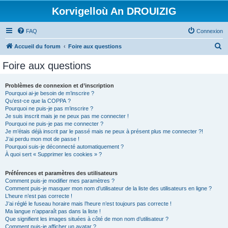
Korvigelloù An DROUIZIG
FAQ
Connexion
R
Accueil du forum
Foire aux questions
e
Foire aux questions
c
h
Problèmes de connexion et d’inscription
Pourquoi ai-je besoin de m’inscrire ?
e
Qu’est-ce que la COPPA ?
r
Pourquoi ne puis-je pas m’inscrire ?
Je suis inscrit mais je ne peux pas me connecter !
c
Pourquoi ne puis-je pas me connecter ?
Je m’étais déjà inscrit par le passé mais ne peux à présent plus me connecter ?!
h
J’ai perdu mon mot de passe !
e
Pourquoi suis-je déconnecté automatiquement ?
À quoi sert « Supprimer les cookies » ?
r
Préférences et paramètres des utilisateurs
Comment puis-je modifier mes paramètres ?
Comment puis-je masquer mon nom d’utilisateur de la liste des utilisateurs en ligne ?
L’heure n’est pas correcte !
J’ai réglé le fuseau horaire mais l’heure n’est toujours pas correcte !
Ma langue n’apparaît pas dans la liste !
Que signifient les images situées à côté de mon nom d’utilisateur ?
Comment puis-je afficher un avatar ?