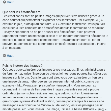
Haut
Que sont les émoticônes ?
Les émoticônes sont de petites images qui peuvent être utilisées grâce à un
code court et qui permettent d’exprimer des sentiments. Par exemple, « :) »
exprime la joie, alors qu’au contraire, « :( » exprime la tristesse. Vous pouvez
consulter la liste complète des émoticônes depuis le formulaire de rédaction.
Essayez cependant de ne pas abuser des émoticônes, elles peuvent
rapidement rendre un message illisible et un modérateur pourrait décider de le
modifier ou de le supprimer complètement. Les administrateurs du forum
peuvent également limiter le nombre d’émoticônes qu’il est possible d’insérer
à un message.
Haut
Puis-je insérer des images ?
Oui, vous pouvez insérer des images à vos messages. Si les administrateurs
du forum ont autorisé l’insertion de pièces jointes, vous pourrez transférer des
images sur le forum. Dans le cas contraire, vous devrez insérer un lien vers
une image distante, hébergée sur un serveur internet public, comme par
exemple « http://www.exemple.com/mon-image.gif ». Vous ne pourrez
cependant ni insérer de lien vers des images présentes sur votre propre
ordinateur (à moins, bien évidemment, que celui-ci soit en lui-même un
serveur internet), ni insérer de lien vers des images hébergées derrière un
quelconque système d’authentification, comme par exemple les services de
messagerie électronique de Outlook ou de Yahoo, les sites protégés par un
mot de passe, etc. Pour insérer une image, utilisez la balise BBCode « [img] ».