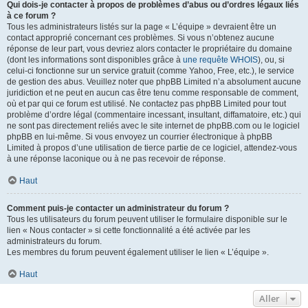
Qui dois-je contacter à propos de problèmes d’abus ou d’ordres légaux liés
à ce forum ?
Tous les administrateurs listés sur la page « L’équipe » devraient être un
contact approprié concernant ces problèmes. Si vous n’obtenez aucune
réponse de leur part, vous devriez alors contacter le propriétaire du domaine
(dont les informations sont disponibles grâce à
une requête WHOIS
), ou, si
celui-ci fonctionne sur un service gratuit (comme Yahoo, Free, etc.), le service
de gestion des abus. Veuillez noter que phpBB Limited n’a absolument aucune
juridiction et ne peut en aucun cas être tenu comme responsable de comment,
où et par qui ce forum est utilisé. Ne contactez pas phpBB Limited pour tout
problème d’ordre légal (commentaire incessant, insultant, diffamatoire, etc.) qui
ne sont pas directement reliés avec le site internet de phpBB.com ou le logiciel
phpBB en lui-même. Si vous envoyez un courrier électronique à phpBB
Limited à propos d’une utilisation de tierce partie de ce logiciel, attendez-vous
à une réponse laconique ou à ne pas recevoir de réponse.
Haut
Comment puis-je contacter un administrateur du forum ?
Tous les utilisateurs du forum peuvent utiliser le formulaire disponible sur le
lien « Nous contacter » si cette fonctionnalité a été activée par les
administrateurs du forum.
Les membres du forum peuvent également utiliser le lien « L’équipe ».
Haut
Aller