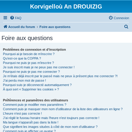
Korvigelloù An DROUIZIG
FAQ
Connexion
R
Accueil du forum
Foire aux questions
e
Foire aux questions
c
h
Problèmes de connexion et d’inscription
Pourquoi ai-je besoin de m’inscrire ?
e
Qu’est-ce que la COPPA ?
r
Pourquoi ne puis-je pas m’inscrire ?
Je suis inscrit mais je ne peux pas me connecter !
c
Pourquoi ne puis-je pas me connecter ?
Je m’étais déjà inscrit par le passé mais ne peux à présent plus me connecter ?!
h
J’ai perdu mon mot de passe !
e
Pourquoi suis-je déconnecté automatiquement ?
À quoi sert « Supprimer les cookies » ?
r
Préférences et paramètres des utilisateurs
Comment puis-je modifier mes paramètres ?
Comment puis-je masquer mon nom d’utilisateur de la liste des utilisateurs en ligne ?
L’heure n’est pas correcte !
J’ai réglé le fuseau horaire mais l’heure n’est toujours pas correcte !
Ma langue n’apparaît pas dans la liste !
Que signifient les images situées à côté de mon nom d’utilisateur ?
Comment puis-je afficher un avatar ?