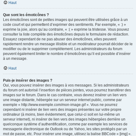
Haut
Que sont les émoticônes ?
Les émoticônes sont de petites images qui peuvent être utilisées grâce à un
code court et qui permettent d’exprimer des sentiments. Par exemple, « :) »
exprime la joie, alors qu’au contraire, « :( » exprime la tristesse. Vous pouvez
consulter la liste complète des émoticônes depuis le formulaire de rédaction.
Essayez cependant de ne pas abuser des émoticônes, elles peuvent
rapidement rendre un message illisible et un modérateur pourrait décider de le
modifier ou de le supprimer complètement. Les administrateurs du forum
peuvent également limiter le nombre d’émoticônes qu’il est possible d’insérer
à un message.
Haut
Puis-je insérer des images ?
Oui, vous pouvez insérer des images à vos messages. Si les administrateurs
du forum ont autorisé l’insertion de pièces jointes, vous pourrez transférer des
images sur le forum. Dans le cas contraire, vous devrez insérer un lien vers
une image distante, hébergée sur un serveur internet public, comme par
exemple « http://www.exemple.com/mon-image.gif ». Vous ne pourrez
cependant ni insérer de lien vers des images présentes sur votre propre
ordinateur (à moins, bien évidemment, que celui-ci soit en lui-même un
serveur internet), ni insérer de lien vers des images hébergées derrière un
quelconque système d’authentification, comme par exemple les services de
messagerie électronique de Outlook ou de Yahoo, les sites protégés par un
mot de passe, etc. Pour insérer une image, utilisez la balise BBCode « [img] ».