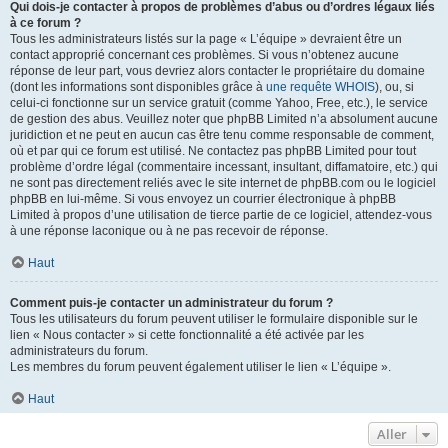
Qui dois-je contacter à propos de problèmes d’abus ou d’ordres légaux liés
à ce forum ?
Tous les administrateurs listés sur la page « L’équipe » devraient être un
contact approprié concernant ces problèmes. Si vous n’obtenez aucune
réponse de leur part, vous devriez alors contacter le propriétaire du domaine
(dont les informations sont disponibles grâce à
une requête WHOIS
), ou, si
celui-ci fonctionne sur un service gratuit (comme Yahoo, Free, etc.), le service
de gestion des abus. Veuillez noter que phpBB Limited n’a absolument aucune
juridiction et ne peut en aucun cas être tenu comme responsable de comment,
où et par qui ce forum est utilisé. Ne contactez pas phpBB Limited pour tout
problème d’ordre légal (commentaire incessant, insultant, diffamatoire, etc.) qui
ne sont pas directement reliés avec le site internet de phpBB.com ou le logiciel
phpBB en lui-même. Si vous envoyez un courrier électronique à phpBB
Limited à propos d’une utilisation de tierce partie de ce logiciel, attendez-vous
à une réponse laconique ou à ne pas recevoir de réponse.
Haut
Comment puis-je contacter un administrateur du forum ?
Tous les utilisateurs du forum peuvent utiliser le formulaire disponible sur le
lien « Nous contacter » si cette fonctionnalité a été activée par les
administrateurs du forum.
Les membres du forum peuvent également utiliser le lien « L’équipe ».
Haut
Aller