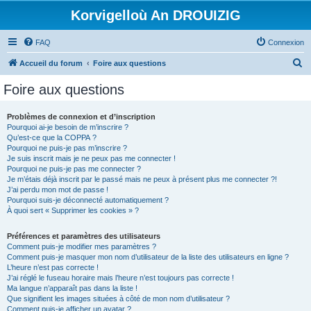
Korvigelloù An DROUIZIG
FAQ
Connexion
R
Accueil du forum
Foire aux questions
e
Foire aux questions
c
h
Problèmes de connexion et d’inscription
Pourquoi ai-je besoin de m’inscrire ?
e
Qu’est-ce que la COPPA ?
r
Pourquoi ne puis-je pas m’inscrire ?
Je suis inscrit mais je ne peux pas me connecter !
c
Pourquoi ne puis-je pas me connecter ?
Je m’étais déjà inscrit par le passé mais ne peux à présent plus me connecter ?!
h
J’ai perdu mon mot de passe !
e
Pourquoi suis-je déconnecté automatiquement ?
À quoi sert « Supprimer les cookies » ?
r
Préférences et paramètres des utilisateurs
Comment puis-je modifier mes paramètres ?
Comment puis-je masquer mon nom d’utilisateur de la liste des utilisateurs en ligne ?
L’heure n’est pas correcte !
J’ai réglé le fuseau horaire mais l’heure n’est toujours pas correcte !
Ma langue n’apparaît pas dans la liste !
Que signifient les images situées à côté de mon nom d’utilisateur ?
Comment puis-je afficher un avatar ?