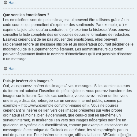
Haut
Que sont les émoticônes ?
Les émoticônes sont de petites images qui peuvent être utilisées grâce à un
code court et qui permettent d’exprimer des sentiments. Par exemple, « :) »
exprime la joie, alors qu’au contraire, « :( » exprime la tristesse. Vous pouvez
consulter la liste complète des émoticônes depuis le formulaire de rédaction.
Essayez cependant de ne pas abuser des émoticônes, elles peuvent
rapidement rendre un message illisible et un modérateur pourrait décider de le
modifier ou de le supprimer complètement. Les administrateurs du forum
peuvent également limiter le nombre d’émoticônes qu’il est possible d’insérer
à un message.
Haut
Puis-je insérer des images ?
Oui, vous pouvez insérer des images à vos messages. Si les administrateurs
du forum ont autorisé l’insertion de pièces jointes, vous pourrez transférer des
images sur le forum. Dans le cas contraire, vous devrez insérer un lien vers
une image distante, hébergée sur un serveur internet public, comme par
exemple « http://www.exemple.com/mon-image.gif ». Vous ne pourrez
cependant ni insérer de lien vers des images présentes sur votre propre
ordinateur (à moins, bien évidemment, que celui-ci soit en lui-même un
serveur internet), ni insérer de lien vers des images hébergées derrière un
quelconque système d’authentification, comme par exemple les services de
messagerie électronique de Outlook ou de Yahoo, les sites protégés par un
mot de passe, etc. Pour insérer une image, utilisez la balise BBCode « [img] ».