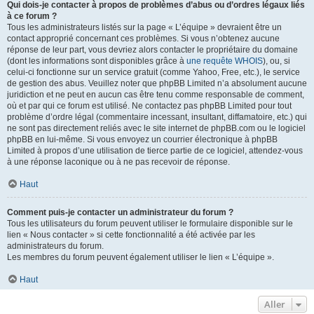
Qui dois-je contacter à propos de problèmes d’abus ou d’ordres légaux liés
à ce forum ?
Tous les administrateurs listés sur la page « L’équipe » devraient être un
contact approprié concernant ces problèmes. Si vous n’obtenez aucune
réponse de leur part, vous devriez alors contacter le propriétaire du domaine
(dont les informations sont disponibles grâce à
une requête WHOIS
), ou, si
celui-ci fonctionne sur un service gratuit (comme Yahoo, Free, etc.), le service
de gestion des abus. Veuillez noter que phpBB Limited n’a absolument aucune
juridiction et ne peut en aucun cas être tenu comme responsable de comment,
où et par qui ce forum est utilisé. Ne contactez pas phpBB Limited pour tout
problème d’ordre légal (commentaire incessant, insultant, diffamatoire, etc.) qui
ne sont pas directement reliés avec le site internet de phpBB.com ou le logiciel
phpBB en lui-même. Si vous envoyez un courrier électronique à phpBB
Limited à propos d’une utilisation de tierce partie de ce logiciel, attendez-vous
à une réponse laconique ou à ne pas recevoir de réponse.
Haut
Comment puis-je contacter un administrateur du forum ?
Tous les utilisateurs du forum peuvent utiliser le formulaire disponible sur le
lien « Nous contacter » si cette fonctionnalité a été activée par les
administrateurs du forum.
Les membres du forum peuvent également utiliser le lien « L’équipe ».
Haut
Aller