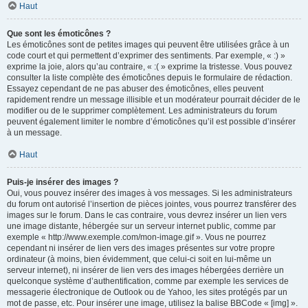
Haut
Que sont les émoticônes ?
Les émoticônes sont de petites images qui peuvent être utilisées grâce à un
code court et qui permettent d’exprimer des sentiments. Par exemple, « :) »
exprime la joie, alors qu’au contraire, « :( » exprime la tristesse. Vous pouvez
consulter la liste complète des émoticônes depuis le formulaire de rédaction.
Essayez cependant de ne pas abuser des émoticônes, elles peuvent
rapidement rendre un message illisible et un modérateur pourrait décider de le
modifier ou de le supprimer complètement. Les administrateurs du forum
peuvent également limiter le nombre d’émoticônes qu’il est possible d’insérer
à un message.
Haut
Puis-je insérer des images ?
Oui, vous pouvez insérer des images à vos messages. Si les administrateurs
du forum ont autorisé l’insertion de pièces jointes, vous pourrez transférer des
images sur le forum. Dans le cas contraire, vous devrez insérer un lien vers
une image distante, hébergée sur un serveur internet public, comme par
exemple « http://www.exemple.com/mon-image.gif ». Vous ne pourrez
cependant ni insérer de lien vers des images présentes sur votre propre
ordinateur (à moins, bien évidemment, que celui-ci soit en lui-même un
serveur internet), ni insérer de lien vers des images hébergées derrière un
quelconque système d’authentification, comme par exemple les services de
messagerie électronique de Outlook ou de Yahoo, les sites protégés par un
mot de passe, etc. Pour insérer une image, utilisez la balise BBCode « [img] ».