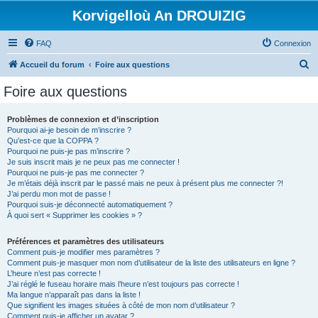
Korvigelloù An DROUIZIG
FAQ
Connexion
R
Accueil du forum
Foire aux questions
e
Foire aux questions
c
h
Problèmes de connexion et d’inscription
Pourquoi ai-je besoin de m’inscrire ?
e
Qu’est-ce que la COPPA ?
r
Pourquoi ne puis-je pas m’inscrire ?
Je suis inscrit mais je ne peux pas me connecter !
c
Pourquoi ne puis-je pas me connecter ?
Je m’étais déjà inscrit par le passé mais ne peux à présent plus me connecter ?!
h
J’ai perdu mon mot de passe !
e
Pourquoi suis-je déconnecté automatiquement ?
À quoi sert « Supprimer les cookies » ?
r
Préférences et paramètres des utilisateurs
Comment puis-je modifier mes paramètres ?
Comment puis-je masquer mon nom d’utilisateur de la liste des utilisateurs en ligne ?
L’heure n’est pas correcte !
J’ai réglé le fuseau horaire mais l’heure n’est toujours pas correcte !
Ma langue n’apparaît pas dans la liste !
Que signifient les images situées à côté de mon nom d’utilisateur ?
Comment puis-je afficher un avatar ?