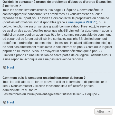
Qui dois-je contacter à propos de problèmes d’abus ou d’ordres légaux liés
à ce forum ?
Tous les administrateurs listés sur la page « L’équipe » devraient être un
contact approprié concernant ces problèmes. Si vous n’obtenez aucune
réponse de leur part, vous devriez alors contacter le propriétaire du domaine
(dont les informations sont disponibles grâce à
une requête WHOIS
), ou, si
celui-ci fonctionne sur un service gratuit (comme Yahoo, Free, etc.), le service
de gestion des abus. Veuillez noter que phpBB Limited n’a absolument aucune
juridiction et ne peut en aucun cas être tenu comme responsable de comment,
où et par qui ce forum est utilisé. Ne contactez pas phpBB Limited pour tout
problème d’ordre légal (commentaire incessant, insultant, diffamatoire, etc.) qui
ne sont pas directement reliés avec le site internet de phpBB.com ou le logiciel
phpBB en lui-même. Si vous envoyez un courrier électronique à phpBB
Limited à propos d’une utilisation de tierce partie de ce logiciel, attendez-vous
à une réponse laconique ou à ne pas recevoir de réponse.
Haut
Comment puis-je contacter un administrateur du forum ?
Tous les utilisateurs du forum peuvent utiliser le formulaire disponible sur le
lien « Nous contacter » si cette fonctionnalité a été activée par les
administrateurs du forum.
Les membres du forum peuvent également utiliser le lien « L’équipe ».
Haut
Aller