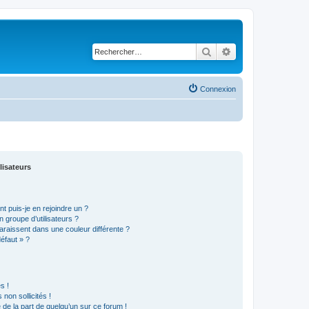
Rechercher
Recherche avancé
Connexion
lisateurs
t puis-je en rejoindre un ?
 groupe d’utilisateurs ?
araissent dans une couleur différente ?
défaut » ?
s !
non sollicités !
e de la part de quelqu’un sur ce forum !