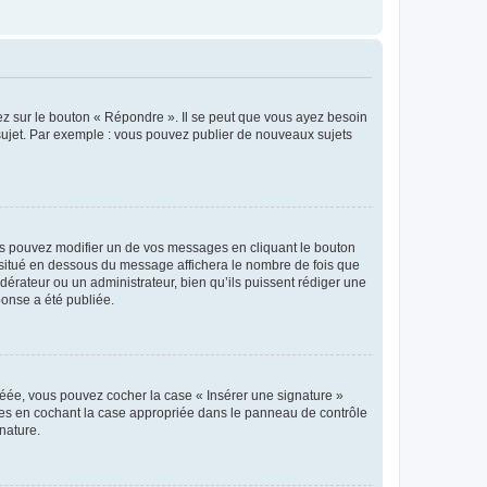
ez sur le bouton « Répondre ». Il se peut que vous ayez besoin
 sujet. Par exemple : vous pouvez publier de nouveaux sujets
s pouvez modifier un de vos messages en cliquant le bouton
e situé en dessous du message affichera le nombre de fois que
modérateur ou un administrateur, bien qu’ils puissent rédiger une
ponse a été publiée.
réée, vous pouvez cocher la case « Insérer une signature »
ages en cochant la case appropriée dans le panneau de contrôle
gnature.