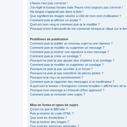
L’heure n’est pas correcte !
J’ai réglé le fuseau horaire mais l’heure n’est toujours pas correcte !
Ma langue n’apparaît pas dans la liste !
Que signifient les images situées à côté de mon nom d’utilisateur ?
Comment puis-je afficher un avatar ?
Quel est mon rang et comment puis-je le modifier ?
Pourquoi m’est-il demandé de me connecter lorsque je clique sur le lien 
Problèmes de publication
Comment puis-je publier un nouveau sujet ou une réponse ?
Comment puis-je modifier ou supprimer un message ?
Comment puis-je insérer une signature à mon message ?
Comment puis-je créer un sondage ?
Pourquoi ne puis-je pas ajouter plus d’options à un sondage ?
Comment puis-je modifier ou supprimer un sondage ?
Pourquoi ne puis-je pas accéder à un forum ?
Pourquoi ne puis-je pas transférer de pièces jointes ?
Pourquoi ai-je reçu un avertissement ?
Comment puis-je rapporter des messages à un modérateur ?
À quoi sert le bouton « Enregistrer comme brouillon » affiché lors de la 
Pourquoi mon message a-t-il besoin d’être approuvé ?
Comment puis-je remonter mes sujets ?
Mise en forme et types de sujets
Qu’est-ce que le BBCode ?
Puis-je insérer du code HTML ?
Que sont les émoticônes ?
Puis-je insérer des images ?
Que sont les annonces générales ?