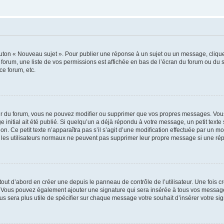
outon « Nouveau sujet ». Pour publier une réponse à un sujet ou un message, cliqu
 forum, une liste de vos permissions est affichée en bas de l’écran du forum ou du
ce forum, etc.
r du forum, vous ne pouvez modifier ou supprimer que vos propres messages. Vou
 initial ait été publié. Si quelqu’un a déjà répondu à votre message, un petit text
ion. Ce petit texte n’apparaîtra pas s’il s’agit d’une modification effectuée par un 
ue les utilisateurs normaux ne peuvent pas supprimer leur propre message si une ré
ut d’abord en créer une depuis le panneau de contrôle de l’utilisateur. Une fois c
ure. Vous pouvez également ajouter une signature qui sera insérée à tous vos mess
 vous sera plus utile de spécifier sur chaque message votre souhait d’insérer votre si