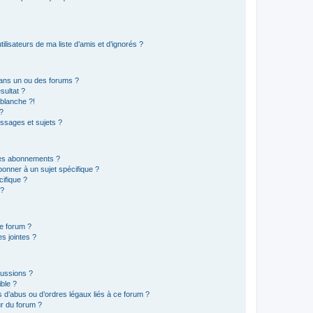
lisateurs de ma liste d’amis et d’ignorés ?
ans un ou des forums ?
sultat ?
blanche ?!
?
ssages et sujets ?
t les abonnements ?
onner à un sujet spécifique ?
ifique ?
 ?
ce forum ?
s jointes ?
cussions ?
ible ?
 d’abus ou d’ordres légaux liés à ce forum ?
r du forum ?