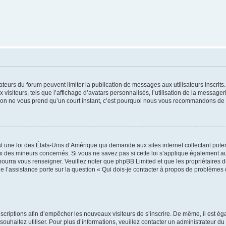
trateurs du forum peuvent limiter la publication de messages aux utilisateurs inscri
visiteurs, tels que l’affichage d’avatars personnalisés, l’utilisation de la messager
ription ne vous prend qu’un court instant, c’est pourquoi nous vous recommandons de l
t une loi des États-Unis d’Amérique qui demande aux sites internet collectant pot
 des mineurs concernés. Si vous ne savez pas si cette loi s’applique également au
 pourra vous renseigner. Veuillez noter que phpBB Limited et que les propriétaires
ue l’assistance porte sur la question « Qui dois-je contacter à propos de problèmes 
inscriptions afin d’empêcher les nouveaux visiteurs de s’inscrire. De même, il est é
s souhaitez utiliser. Pour plus d’informations, veuillez contacter un administrateur du