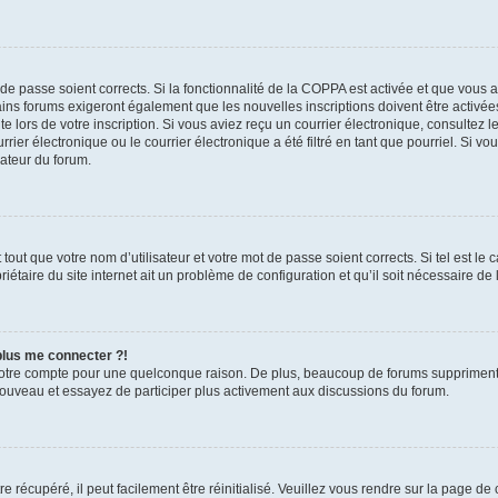
t de passe soient corrects. Si la fonctionnalité de la COPPA est activée et que vous 
ains forums exigeront également que les nouvelles inscriptions doivent être activée
te lors de votre inscription. Si vous aviez reçu un courrier électronique, consultez l
r électronique ou le courrier électronique a été filtré en tant que pourriel. Si vo
rateur du forum.
out que votre nom d’utilisateur et votre mot de passe soient corrects. Si tel est le
iétaire du site internet ait un problème de configuration et qu’il soit nécessaire de l
 plus me connecter ?!
votre compte pour une quelconque raison. De plus, beaucoup de forums suppriment pér
 nouveau et essayez de participer plus activement aux discussions du forum.
 récupéré, il peut facilement être réinitialisé. Veuillez vous rendre sur la page de