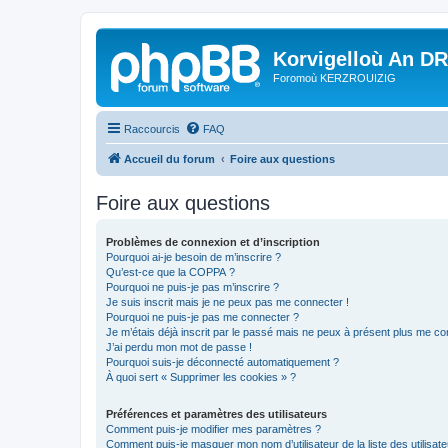
Korvigelloù An D
Foromoù KERZROUIZIG
Raccourcis
FAQ
Accueil du forum
Foire aux questions
Foire aux questions
Problèmes de connexion et d’inscription
Pourquoi ai-je besoin de m’inscrire ?
Qu’est-ce que la COPPA ?
Pourquoi ne puis-je pas m’inscrire ?
Je suis inscrit mais je ne peux pas me connecter !
Pourquoi ne puis-je pas me connecter ?
Je m’étais déjà inscrit par le passé mais ne peux à présent plus me co
J’ai perdu mon mot de passe !
Pourquoi suis-je déconnecté automatiquement ?
À quoi sert « Supprimer les cookies » ?
Préférences et paramètres des utilisateurs
Comment puis-je modifier mes paramètres ?
Comment puis-je masquer mon nom d’utilisateur de la liste des utilisate