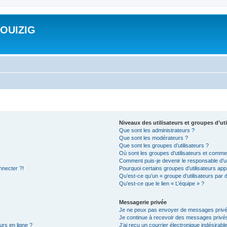
ROUIZIG
Niveaux des utilisateurs et groupes d’uti
Que sont les administrateurs ?
Que sont les modérateurs ?
Que sont les groupes d’utilisateurs ?
Où sont les groupes d’utilisateurs et commen
Comment puis-je devenir le responsable d’un
nnecter ?!
Pourquoi certains groupes d’utilisateurs app
Qu’est-ce qu’un « groupe d’utilisateurs par 
Qu’est-ce que le lien « L’équipe » ?
Messagerie privée
Je ne peux pas envoyer de messages privé
Je continue à recevoir des messages privés 
urs en ligne ?
J’ai reçu un courrier électronique indésirabl