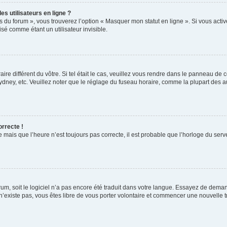
s utilisateurs en ligne ?
s du forum », vous trouverez l’option « Masquer mon statut en ligne ». Si vous activ
é comme étant un utilisateur invisible.
aire différent du vôtre. Si tel était le cas, veuillez vous rendre dans le panneau de co
ey, etc. Veuillez noter que le réglage du fuseau horaire, comme la plupart des autr
orrecte !
 mais que l’heure n’est toujours pas correcte, il est probable que l’horloge du serve
orum, soit le logiciel n’a pas encore été traduit dans votre langue. Essayez de deman
 n’existe pas, vous êtes libre de vous porter volontaire et commencer une nouvelle t