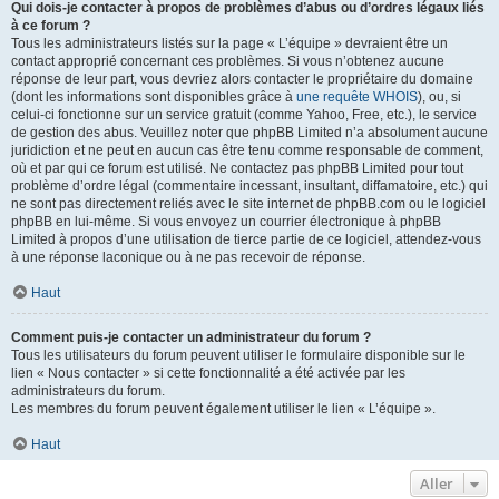
Qui dois-je contacter à propos de problèmes d’abus ou d’ordres légaux liés
à ce forum ?
Tous les administrateurs listés sur la page « L’équipe » devraient être un
contact approprié concernant ces problèmes. Si vous n’obtenez aucune
réponse de leur part, vous devriez alors contacter le propriétaire du domaine
(dont les informations sont disponibles grâce à
une requête WHOIS
), ou, si
celui-ci fonctionne sur un service gratuit (comme Yahoo, Free, etc.), le service
de gestion des abus. Veuillez noter que phpBB Limited n’a absolument aucune
juridiction et ne peut en aucun cas être tenu comme responsable de comment,
où et par qui ce forum est utilisé. Ne contactez pas phpBB Limited pour tout
problème d’ordre légal (commentaire incessant, insultant, diffamatoire, etc.) qui
ne sont pas directement reliés avec le site internet de phpBB.com ou le logiciel
phpBB en lui-même. Si vous envoyez un courrier électronique à phpBB
Limited à propos d’une utilisation de tierce partie de ce logiciel, attendez-vous
à une réponse laconique ou à ne pas recevoir de réponse.
Haut
Comment puis-je contacter un administrateur du forum ?
Tous les utilisateurs du forum peuvent utiliser le formulaire disponible sur le
lien « Nous contacter » si cette fonctionnalité a été activée par les
administrateurs du forum.
Les membres du forum peuvent également utiliser le lien « L’équipe ».
Haut
Aller