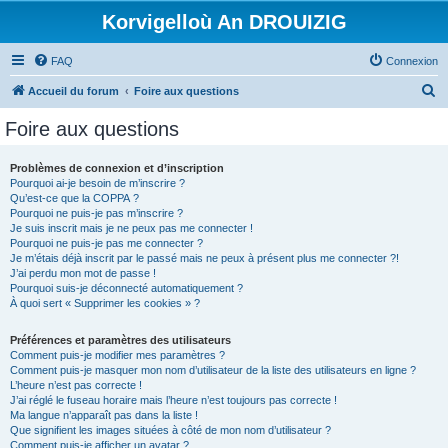
Korvigelloù An DROUIZIG
FAQ
Connexion
R
Accueil du forum
Foire aux questions
e
Foire aux questions
c
h
Problèmes de connexion et d’inscription
Pourquoi ai-je besoin de m’inscrire ?
e
Qu’est-ce que la COPPA ?
r
Pourquoi ne puis-je pas m’inscrire ?
Je suis inscrit mais je ne peux pas me connecter !
c
Pourquoi ne puis-je pas me connecter ?
Je m’étais déjà inscrit par le passé mais ne peux à présent plus me connecter ?!
h
J’ai perdu mon mot de passe !
e
Pourquoi suis-je déconnecté automatiquement ?
À quoi sert « Supprimer les cookies » ?
r
Préférences et paramètres des utilisateurs
Comment puis-je modifier mes paramètres ?
Comment puis-je masquer mon nom d’utilisateur de la liste des utilisateurs en ligne ?
L’heure n’est pas correcte !
J’ai réglé le fuseau horaire mais l’heure n’est toujours pas correcte !
Ma langue n’apparaît pas dans la liste !
Que signifient les images situées à côté de mon nom d’utilisateur ?
Comment puis-je afficher un avatar ?