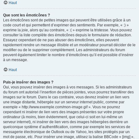
Haut
Que sont les émoticônes ?
Les émoticônes sont de petites images qui peuvent être utilisées grâce à un
code court et qui permettent d’exprimer des sentiments. Par exemple, « :) »
exprime la joie, alors qu’au contraire, « :( » exprime la tristesse. Vous pouvez
consulter la liste complète des émoticônes depuis le formulaire de rédaction.
Essayez cependant de ne pas abuser des émoticônes, elles peuvent
rapidement rendre un message illisible et un modérateur pourrait décider de le
modifier ou de le supprimer complètement. Les administrateurs du forum
peuvent également limiter le nombre d’émoticônes qu’il est possible d’insérer
à un message.
Haut
Puis-je insérer des images ?
Oui, vous pouvez insérer des images à vos messages. Si les administrateurs
du forum ont autorisé l’insertion de pièces jointes, vous pourrez transférer des
images sur le forum. Dans le cas contraire, vous devrez insérer un lien vers
une image distante, hébergée sur un serveur internet public, comme par
exemple « http://www.exemple.com/mon-image.gif ». Vous ne pourrez
cependant ni insérer de lien vers des images présentes sur votre propre
ordinateur (à moins, bien évidemment, que celui-ci soit en lui-même un
serveur internet), ni insérer de lien vers des images hébergées derrière un
quelconque système d’authentification, comme par exemple les services de
messagerie électronique de Outlook ou de Yahoo, les sites protégés par un
mot de passe, etc. Pour insérer une image, utilisez la balise BBCode « [img] ».