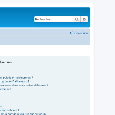
Rechercher
Recherche avancé
Connexion
lisateurs
t puis-je en rejoindre un ?
 groupe d’utilisateurs ?
araissent dans une couleur différente ?
défaut » ?
s !
non sollicités !
e de la part de quelqu’un sur ce forum !