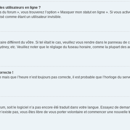
s utilisateurs en ligne ?
s du forum », vous trouverez l’option « Masquer mon statut en ligne ». Si vous activ
é comme étant un utilisateur invisible.
aire différent du vôtre. Si tel était le cas, veuillez vous rendre dans le panneau de co
ey, etc. Veuillez noter que le réglage du fuseau horaire, comme la plupart des autr
orrecte !
 mais que l’heure n’est toujours pas correcte, il est probable que l’horloge du serve
orum, soit le logiciel n’a pas encore été traduit dans votre langue. Essayez de deman
 n’existe pas, vous êtes libre de vous porter volontaire et commencer une nouvelle t