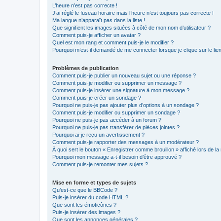
L’heure n’est pas correcte !
J’ai réglé le fuseau horaire mais l’heure n’est toujours pas correcte !
Ma langue n’apparaît pas dans la liste !
Que signifient les images situées à côté de mon nom d’utilisateur ?
Comment puis-je afficher un avatar ?
Quel est mon rang et comment puis-je le modifier ?
Pourquoi m’est-il demandé de me connecter lorsque je clique sur le lien 
Problèmes de publication
Comment puis-je publier un nouveau sujet ou une réponse ?
Comment puis-je modifier ou supprimer un message ?
Comment puis-je insérer une signature à mon message ?
Comment puis-je créer un sondage ?
Pourquoi ne puis-je pas ajouter plus d’options à un sondage ?
Comment puis-je modifier ou supprimer un sondage ?
Pourquoi ne puis-je pas accéder à un forum ?
Pourquoi ne puis-je pas transférer de pièces jointes ?
Pourquoi ai-je reçu un avertissement ?
Comment puis-je rapporter des messages à un modérateur ?
À quoi sert le bouton « Enregistrer comme brouillon » affiché lors de la 
Pourquoi mon message a-t-il besoin d’être approuvé ?
Comment puis-je remonter mes sujets ?
Mise en forme et types de sujets
Qu’est-ce que le BBCode ?
Puis-je insérer du code HTML ?
Que sont les émoticônes ?
Puis-je insérer des images ?
Que sont les annonces générales ?