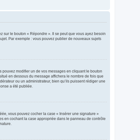
ez sur le bouton « Répondre ». Il se peut que vous ayez besoin
 sujet. Par exemple : vous pouvez publier de nouveaux sujets
s pouvez modifier un de vos messages en cliquant le bouton
e situé en dessous du message affichera le nombre de fois que
modérateur ou un administrateur, bien qu’ils puissent rédiger une
ponse a été publiée.
réée, vous pouvez cocher la case « Insérer une signature »
ages en cochant la case appropriée dans le panneau de contrôle
gnature.