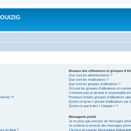
ROUIZIG
Niveaux des utilisateurs et groupes d’uti
Que sont les administrateurs ?
Que sont les modérateurs ?
Que sont les groupes d’utilisateurs ?
Où sont les groupes d’utilisateurs et commen
Comment puis-je devenir le responsable d’un
nnecter ?!
Pourquoi certains groupes d’utilisateurs app
Qu’est-ce qu’un « groupe d’utilisateurs par 
Qu’est-ce que le lien « L’équipe » ?
Messagerie privée
Je ne peux pas envoyer de messages privé
Je continue à recevoir des messages privés 
urs en ligne ?
J’ai reçu un courrier électronique indésirabl