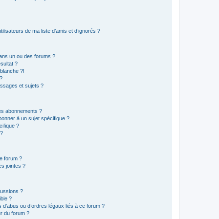
lisateurs de ma liste d’amis et d’ignorés ?
ans un ou des forums ?
sultat ?
blanche ?!
?
ssages et sujets ?
t les abonnements ?
onner à un sujet spécifique ?
ifique ?
 ?
ce forum ?
s jointes ?
cussions ?
ible ?
 d’abus ou d’ordres légaux liés à ce forum ?
r du forum ?