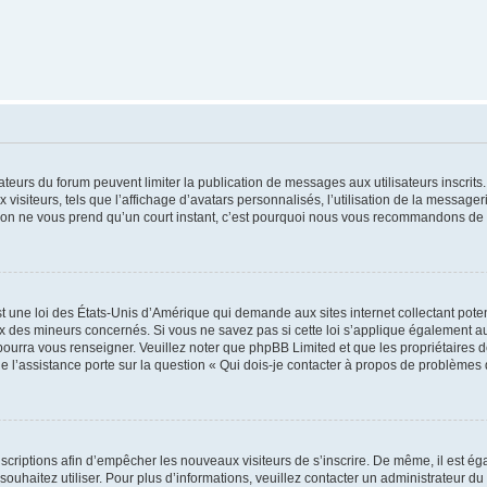
trateurs du forum peuvent limiter la publication de messages aux utilisateurs inscri
visiteurs, tels que l’affichage d’avatars personnalisés, l’utilisation de la messager
ription ne vous prend qu’un court instant, c’est pourquoi nous vous recommandons de l
t une loi des États-Unis d’Amérique qui demande aux sites internet collectant pot
 des mineurs concernés. Si vous ne savez pas si cette loi s’applique également au
 pourra vous renseigner. Veuillez noter que phpBB Limited et que les propriétaires
ue l’assistance porte sur la question « Qui dois-je contacter à propos de problèmes 
inscriptions afin d’empêcher les nouveaux visiteurs de s’inscrire. De même, il est é
s souhaitez utiliser. Pour plus d’informations, veuillez contacter un administrateur du