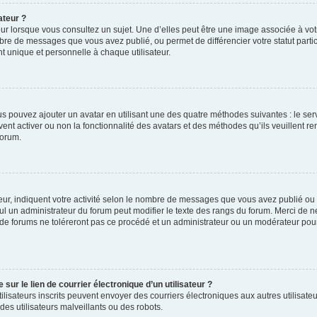
ateur ?
ur lorsque vous consultez un sujet. Une d’elles peut être une image associée à vo
mbre de messages que vous avez publié, ou permet de différencier votre statut parti
 unique et personnelle à chaque utilisateur.
ous pouvez ajouter un avatar en utilisant une des quatre méthodes suivantes : le serv
ent activer ou non la fonctionnalité des avatars et des méthodes qu’ils veuillent ren
forum.
ur, indiquent votre activité selon le nombre de messages que vous avez publié ou id
eul un administrateur du forum peut modifier le texte des rangs du forum. Merci de 
de forums ne toléreront pas ce procédé et un administrateur ou un modérateur pou
ur le lien de courrier électronique d’un utilisateur ?
s utilisateurs inscrits peuvent envoyer des courriers électroniques aux autres utili
es utilisateurs malveillants ou des robots.