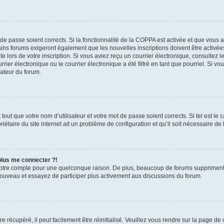
t de passe soient corrects. Si la fonctionnalité de la COPPA est activée et que vous 
ains forums exigeront également que les nouvelles inscriptions doivent être activée
te lors de votre inscription. Si vous aviez reçu un courrier électronique, consultez l
r électronique ou le courrier électronique a été filtré en tant que pourriel. Si vo
rateur du forum.
out que votre nom d’utilisateur et votre mot de passe soient corrects. Si tel est le
iétaire du site internet ait un problème de configuration et qu’il soit nécessaire de l
 plus me connecter ?!
votre compte pour une quelconque raison. De plus, beaucoup de forums suppriment pér
 nouveau et essayez de participer plus activement aux discussions du forum.
 récupéré, il peut facilement être réinitialisé. Veuillez vous rendre sur la page de