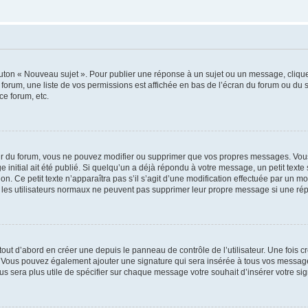
outon « Nouveau sujet ». Pour publier une réponse à un sujet ou un message, cliqu
 forum, une liste de vos permissions est affichée en bas de l’écran du forum ou du
ce forum, etc.
r du forum, vous ne pouvez modifier ou supprimer que vos propres messages. Vou
 initial ait été publié. Si quelqu’un a déjà répondu à votre message, un petit text
ion. Ce petit texte n’apparaîtra pas s’il s’agit d’une modification effectuée par un 
ue les utilisateurs normaux ne peuvent pas supprimer leur propre message si une ré
ut d’abord en créer une depuis le panneau de contrôle de l’utilisateur. Une fois c
ure. Vous pouvez également ajouter une signature qui sera insérée à tous vos mess
 vous sera plus utile de spécifier sur chaque message votre souhait d’insérer votre si