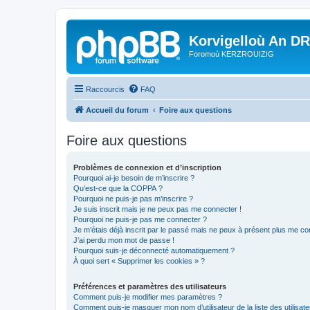
Korvigelloù An D
Foromoù KERZROUIZIG
Raccourcis
FAQ
Accueil du forum
Foire aux questions
Foire aux questions
Problèmes de connexion et d’inscription
Pourquoi ai-je besoin de m’inscrire ?
Qu’est-ce que la COPPA ?
Pourquoi ne puis-je pas m’inscrire ?
Je suis inscrit mais je ne peux pas me connecter !
Pourquoi ne puis-je pas me connecter ?
Je m’étais déjà inscrit par le passé mais ne peux à présent plus me co
J’ai perdu mon mot de passe !
Pourquoi suis-je déconnecté automatiquement ?
À quoi sert « Supprimer les cookies » ?
Préférences et paramètres des utilisateurs
Comment puis-je modifier mes paramètres ?
Comment puis-je masquer mon nom d’utilisateur de la liste des utilisate