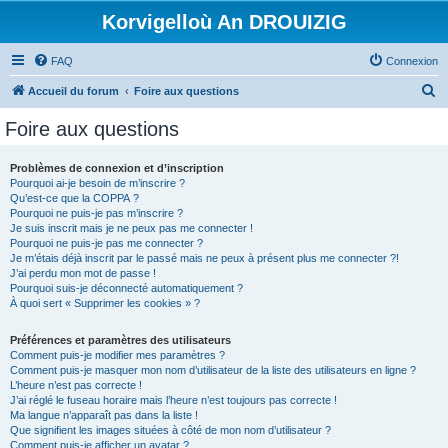
Korvigelloù An DROUIZIG
FAQ
Connexion
R
Accueil du forum
Foire aux questions
e
Foire aux questions
c
h
Problèmes de connexion et d’inscription
Pourquoi ai-je besoin de m’inscrire ?
e
Qu’est-ce que la COPPA ?
r
Pourquoi ne puis-je pas m’inscrire ?
Je suis inscrit mais je ne peux pas me connecter !
c
Pourquoi ne puis-je pas me connecter ?
Je m’étais déjà inscrit par le passé mais ne peux à présent plus me connecter ?!
h
J’ai perdu mon mot de passe !
e
Pourquoi suis-je déconnecté automatiquement ?
À quoi sert « Supprimer les cookies » ?
r
Préférences et paramètres des utilisateurs
Comment puis-je modifier mes paramètres ?
Comment puis-je masquer mon nom d’utilisateur de la liste des utilisateurs en ligne ?
L’heure n’est pas correcte !
J’ai réglé le fuseau horaire mais l’heure n’est toujours pas correcte !
Ma langue n’apparaît pas dans la liste !
Que signifient les images situées à côté de mon nom d’utilisateur ?
Comment puis-je afficher un avatar ?