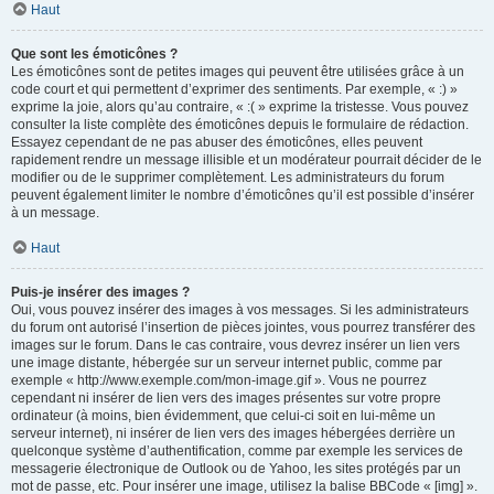
Haut
Que sont les émoticônes ?
Les émoticônes sont de petites images qui peuvent être utilisées grâce à un
code court et qui permettent d’exprimer des sentiments. Par exemple, « :) »
exprime la joie, alors qu’au contraire, « :( » exprime la tristesse. Vous pouvez
consulter la liste complète des émoticônes depuis le formulaire de rédaction.
Essayez cependant de ne pas abuser des émoticônes, elles peuvent
rapidement rendre un message illisible et un modérateur pourrait décider de le
modifier ou de le supprimer complètement. Les administrateurs du forum
peuvent également limiter le nombre d’émoticônes qu’il est possible d’insérer
à un message.
Haut
Puis-je insérer des images ?
Oui, vous pouvez insérer des images à vos messages. Si les administrateurs
du forum ont autorisé l’insertion de pièces jointes, vous pourrez transférer des
images sur le forum. Dans le cas contraire, vous devrez insérer un lien vers
une image distante, hébergée sur un serveur internet public, comme par
exemple « http://www.exemple.com/mon-image.gif ». Vous ne pourrez
cependant ni insérer de lien vers des images présentes sur votre propre
ordinateur (à moins, bien évidemment, que celui-ci soit en lui-même un
serveur internet), ni insérer de lien vers des images hébergées derrière un
quelconque système d’authentification, comme par exemple les services de
messagerie électronique de Outlook ou de Yahoo, les sites protégés par un
mot de passe, etc. Pour insérer une image, utilisez la balise BBCode « [img] ».