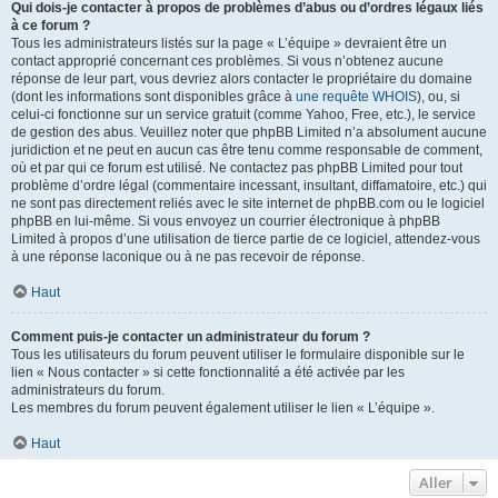
Qui dois-je contacter à propos de problèmes d’abus ou d’ordres légaux liés
à ce forum ?
Tous les administrateurs listés sur la page « L’équipe » devraient être un
contact approprié concernant ces problèmes. Si vous n’obtenez aucune
réponse de leur part, vous devriez alors contacter le propriétaire du domaine
(dont les informations sont disponibles grâce à
une requête WHOIS
), ou, si
celui-ci fonctionne sur un service gratuit (comme Yahoo, Free, etc.), le service
de gestion des abus. Veuillez noter que phpBB Limited n’a absolument aucune
juridiction et ne peut en aucun cas être tenu comme responsable de comment,
où et par qui ce forum est utilisé. Ne contactez pas phpBB Limited pour tout
problème d’ordre légal (commentaire incessant, insultant, diffamatoire, etc.) qui
ne sont pas directement reliés avec le site internet de phpBB.com ou le logiciel
phpBB en lui-même. Si vous envoyez un courrier électronique à phpBB
Limited à propos d’une utilisation de tierce partie de ce logiciel, attendez-vous
à une réponse laconique ou à ne pas recevoir de réponse.
Haut
Comment puis-je contacter un administrateur du forum ?
Tous les utilisateurs du forum peuvent utiliser le formulaire disponible sur le
lien « Nous contacter » si cette fonctionnalité a été activée par les
administrateurs du forum.
Les membres du forum peuvent également utiliser le lien « L’équipe ».
Haut
Aller