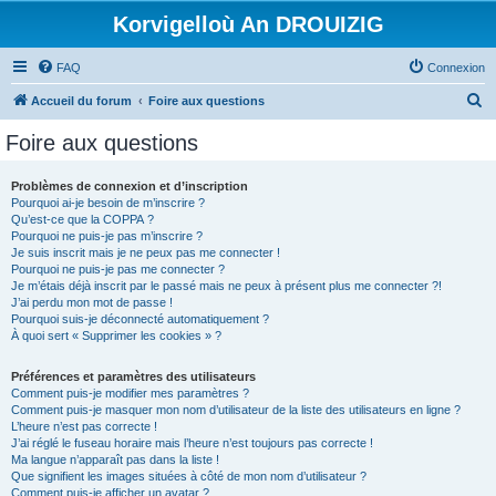
Korvigelloù An DROUIZIG
FAQ
Connexion
R
Accueil du forum
Foire aux questions
e
Foire aux questions
c
h
Problèmes de connexion et d’inscription
Pourquoi ai-je besoin de m’inscrire ?
e
Qu’est-ce que la COPPA ?
r
Pourquoi ne puis-je pas m’inscrire ?
Je suis inscrit mais je ne peux pas me connecter !
c
Pourquoi ne puis-je pas me connecter ?
Je m’étais déjà inscrit par le passé mais ne peux à présent plus me connecter ?!
h
J’ai perdu mon mot de passe !
e
Pourquoi suis-je déconnecté automatiquement ?
À quoi sert « Supprimer les cookies » ?
r
Préférences et paramètres des utilisateurs
Comment puis-je modifier mes paramètres ?
Comment puis-je masquer mon nom d’utilisateur de la liste des utilisateurs en ligne ?
L’heure n’est pas correcte !
J’ai réglé le fuseau horaire mais l’heure n’est toujours pas correcte !
Ma langue n’apparaît pas dans la liste !
Que signifient les images situées à côté de mon nom d’utilisateur ?
Comment puis-je afficher un avatar ?