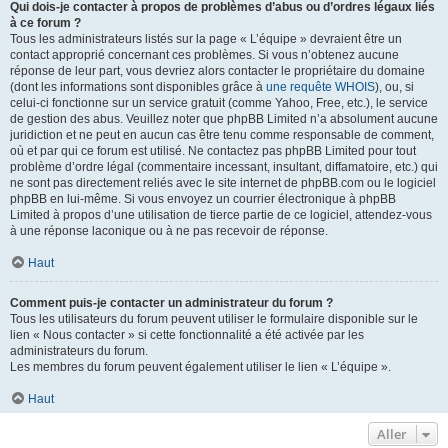
Qui dois-je contacter à propos de problèmes d’abus ou d’ordres légaux liés
à ce forum ?
Tous les administrateurs listés sur la page « L’équipe » devraient être un
contact approprié concernant ces problèmes. Si vous n’obtenez aucune
réponse de leur part, vous devriez alors contacter le propriétaire du domaine
(dont les informations sont disponibles grâce à
une requête WHOIS
), ou, si
celui-ci fonctionne sur un service gratuit (comme Yahoo, Free, etc.), le service
de gestion des abus. Veuillez noter que phpBB Limited n’a absolument aucune
juridiction et ne peut en aucun cas être tenu comme responsable de comment,
où et par qui ce forum est utilisé. Ne contactez pas phpBB Limited pour tout
problème d’ordre légal (commentaire incessant, insultant, diffamatoire, etc.) qui
ne sont pas directement reliés avec le site internet de phpBB.com ou le logiciel
phpBB en lui-même. Si vous envoyez un courrier électronique à phpBB
Limited à propos d’une utilisation de tierce partie de ce logiciel, attendez-vous
à une réponse laconique ou à ne pas recevoir de réponse.
Haut
Comment puis-je contacter un administrateur du forum ?
Tous les utilisateurs du forum peuvent utiliser le formulaire disponible sur le
lien « Nous contacter » si cette fonctionnalité a été activée par les
administrateurs du forum.
Les membres du forum peuvent également utiliser le lien « L’équipe ».
Haut
Aller