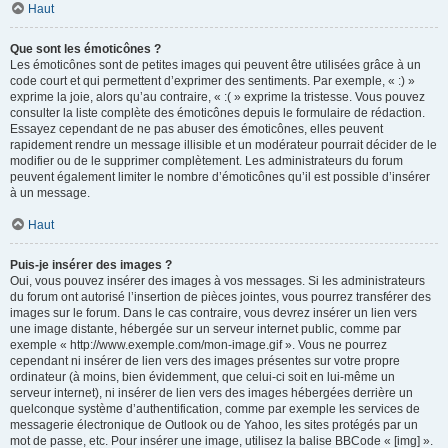
Haut
Que sont les émoticônes ?
Les émoticônes sont de petites images qui peuvent être utilisées grâce à un
code court et qui permettent d’exprimer des sentiments. Par exemple, « :) »
exprime la joie, alors qu’au contraire, « :( » exprime la tristesse. Vous pouvez
consulter la liste complète des émoticônes depuis le formulaire de rédaction.
Essayez cependant de ne pas abuser des émoticônes, elles peuvent
rapidement rendre un message illisible et un modérateur pourrait décider de le
modifier ou de le supprimer complètement. Les administrateurs du forum
peuvent également limiter le nombre d’émoticônes qu’il est possible d’insérer
à un message.
Haut
Puis-je insérer des images ?
Oui, vous pouvez insérer des images à vos messages. Si les administrateurs
du forum ont autorisé l’insertion de pièces jointes, vous pourrez transférer des
images sur le forum. Dans le cas contraire, vous devrez insérer un lien vers
une image distante, hébergée sur un serveur internet public, comme par
exemple « http://www.exemple.com/mon-image.gif ». Vous ne pourrez
cependant ni insérer de lien vers des images présentes sur votre propre
ordinateur (à moins, bien évidemment, que celui-ci soit en lui-même un
serveur internet), ni insérer de lien vers des images hébergées derrière un
quelconque système d’authentification, comme par exemple les services de
messagerie électronique de Outlook ou de Yahoo, les sites protégés par un
mot de passe, etc. Pour insérer une image, utilisez la balise BBCode « [img] ».