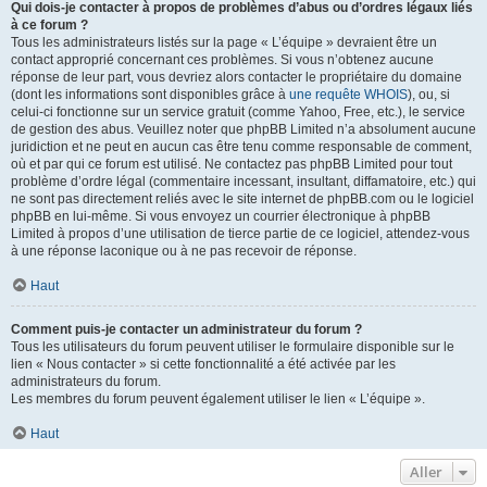
Qui dois-je contacter à propos de problèmes d’abus ou d’ordres légaux liés
à ce forum ?
Tous les administrateurs listés sur la page « L’équipe » devraient être un
contact approprié concernant ces problèmes. Si vous n’obtenez aucune
réponse de leur part, vous devriez alors contacter le propriétaire du domaine
(dont les informations sont disponibles grâce à
une requête WHOIS
), ou, si
celui-ci fonctionne sur un service gratuit (comme Yahoo, Free, etc.), le service
de gestion des abus. Veuillez noter que phpBB Limited n’a absolument aucune
juridiction et ne peut en aucun cas être tenu comme responsable de comment,
où et par qui ce forum est utilisé. Ne contactez pas phpBB Limited pour tout
problème d’ordre légal (commentaire incessant, insultant, diffamatoire, etc.) qui
ne sont pas directement reliés avec le site internet de phpBB.com ou le logiciel
phpBB en lui-même. Si vous envoyez un courrier électronique à phpBB
Limited à propos d’une utilisation de tierce partie de ce logiciel, attendez-vous
à une réponse laconique ou à ne pas recevoir de réponse.
Haut
Comment puis-je contacter un administrateur du forum ?
Tous les utilisateurs du forum peuvent utiliser le formulaire disponible sur le
lien « Nous contacter » si cette fonctionnalité a été activée par les
administrateurs du forum.
Les membres du forum peuvent également utiliser le lien « L’équipe ».
Haut
Aller