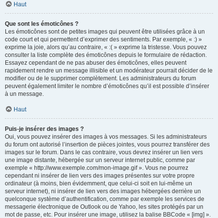
Haut
Que sont les émoticônes ?
Les émoticônes sont de petites images qui peuvent être utilisées grâce à un
code court et qui permettent d’exprimer des sentiments. Par exemple, « :) »
exprime la joie, alors qu’au contraire, « :( » exprime la tristesse. Vous pouvez
consulter la liste complète des émoticônes depuis le formulaire de rédaction.
Essayez cependant de ne pas abuser des émoticônes, elles peuvent
rapidement rendre un message illisible et un modérateur pourrait décider de le
modifier ou de le supprimer complètement. Les administrateurs du forum
peuvent également limiter le nombre d’émoticônes qu’il est possible d’insérer
à un message.
Haut
Puis-je insérer des images ?
Oui, vous pouvez insérer des images à vos messages. Si les administrateurs
du forum ont autorisé l’insertion de pièces jointes, vous pourrez transférer des
images sur le forum. Dans le cas contraire, vous devrez insérer un lien vers
une image distante, hébergée sur un serveur internet public, comme par
exemple « http://www.exemple.com/mon-image.gif ». Vous ne pourrez
cependant ni insérer de lien vers des images présentes sur votre propre
ordinateur (à moins, bien évidemment, que celui-ci soit en lui-même un
serveur internet), ni insérer de lien vers des images hébergées derrière un
quelconque système d’authentification, comme par exemple les services de
messagerie électronique de Outlook ou de Yahoo, les sites protégés par un
mot de passe, etc. Pour insérer une image, utilisez la balise BBCode « [img] ».