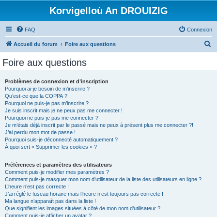
Korvigelloù An DROUIZIG
FAQ
Connexion
R
Accueil du forum
Foire aux questions
e
Foire aux questions
c
h
Problèmes de connexion et d’inscription
Pourquoi ai-je besoin de m’inscrire ?
e
Qu’est-ce que la COPPA ?
r
Pourquoi ne puis-je pas m’inscrire ?
Je suis inscrit mais je ne peux pas me connecter !
c
Pourquoi ne puis-je pas me connecter ?
Je m’étais déjà inscrit par le passé mais ne peux à présent plus me connecter ?!
h
J’ai perdu mon mot de passe !
e
Pourquoi suis-je déconnecté automatiquement ?
À quoi sert « Supprimer les cookies » ?
r
Préférences et paramètres des utilisateurs
Comment puis-je modifier mes paramètres ?
Comment puis-je masquer mon nom d’utilisateur de la liste des utilisateurs en ligne ?
L’heure n’est pas correcte !
J’ai réglé le fuseau horaire mais l’heure n’est toujours pas correcte !
Ma langue n’apparaît pas dans la liste !
Que signifient les images situées à côté de mon nom d’utilisateur ?
Comment puis-je afficher un avatar ?