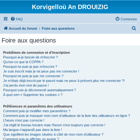
Korvigelloù An DROUIZIG
FAQ
Connexion
R
Accueil du forum
Foire aux questions
e
Foire aux questions
c
h
Problèmes de connexion et d’inscription
Pourquoi ai-je besoin de m’inscrire ?
e
Qu’est-ce que la COPPA ?
r
Pourquoi ne puis-je pas m’inscrire ?
Je suis inscrit mais je ne peux pas me connecter !
c
Pourquoi ne puis-je pas me connecter ?
Je m’étais déjà inscrit par le passé mais ne peux à présent plus me connecter ?!
h
J’ai perdu mon mot de passe !
e
Pourquoi suis-je déconnecté automatiquement ?
À quoi sert « Supprimer les cookies » ?
r
Préférences et paramètres des utilisateurs
Comment puis-je modifier mes paramètres ?
Comment puis-je masquer mon nom d’utilisateur de la liste des utilisateurs en ligne ?
L’heure n’est pas correcte !
J’ai réglé le fuseau horaire mais l’heure n’est toujours pas correcte !
Ma langue n’apparaît pas dans la liste !
Que signifient les images situées à côté de mon nom d’utilisateur ?
Comment puis-je afficher un avatar ?