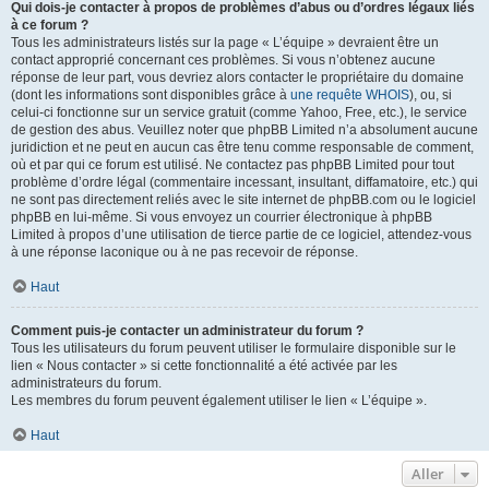
Qui dois-je contacter à propos de problèmes d’abus ou d’ordres légaux liés
à ce forum ?
Tous les administrateurs listés sur la page « L’équipe » devraient être un
contact approprié concernant ces problèmes. Si vous n’obtenez aucune
réponse de leur part, vous devriez alors contacter le propriétaire du domaine
(dont les informations sont disponibles grâce à
une requête WHOIS
), ou, si
celui-ci fonctionne sur un service gratuit (comme Yahoo, Free, etc.), le service
de gestion des abus. Veuillez noter que phpBB Limited n’a absolument aucune
juridiction et ne peut en aucun cas être tenu comme responsable de comment,
où et par qui ce forum est utilisé. Ne contactez pas phpBB Limited pour tout
problème d’ordre légal (commentaire incessant, insultant, diffamatoire, etc.) qui
ne sont pas directement reliés avec le site internet de phpBB.com ou le logiciel
phpBB en lui-même. Si vous envoyez un courrier électronique à phpBB
Limited à propos d’une utilisation de tierce partie de ce logiciel, attendez-vous
à une réponse laconique ou à ne pas recevoir de réponse.
Haut
Comment puis-je contacter un administrateur du forum ?
Tous les utilisateurs du forum peuvent utiliser le formulaire disponible sur le
lien « Nous contacter » si cette fonctionnalité a été activée par les
administrateurs du forum.
Les membres du forum peuvent également utiliser le lien « L’équipe ».
Haut
Aller