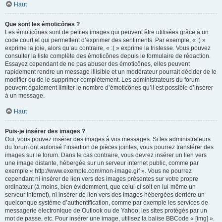
Haut
Que sont les émoticônes ?
Les émoticônes sont de petites images qui peuvent être utilisées grâce à un
code court et qui permettent d’exprimer des sentiments. Par exemple, « :) »
exprime la joie, alors qu’au contraire, « :( » exprime la tristesse. Vous pouvez
consulter la liste complète des émoticônes depuis le formulaire de rédaction.
Essayez cependant de ne pas abuser des émoticônes, elles peuvent
rapidement rendre un message illisible et un modérateur pourrait décider de le
modifier ou de le supprimer complètement. Les administrateurs du forum
peuvent également limiter le nombre d’émoticônes qu’il est possible d’insérer
à un message.
Haut
Puis-je insérer des images ?
Oui, vous pouvez insérer des images à vos messages. Si les administrateurs
du forum ont autorisé l’insertion de pièces jointes, vous pourrez transférer des
images sur le forum. Dans le cas contraire, vous devrez insérer un lien vers
une image distante, hébergée sur un serveur internet public, comme par
exemple « http://www.exemple.com/mon-image.gif ». Vous ne pourrez
cependant ni insérer de lien vers des images présentes sur votre propre
ordinateur (à moins, bien évidemment, que celui-ci soit en lui-même un
serveur internet), ni insérer de lien vers des images hébergées derrière un
quelconque système d’authentification, comme par exemple les services de
messagerie électronique de Outlook ou de Yahoo, les sites protégés par un
mot de passe, etc. Pour insérer une image, utilisez la balise BBCode « [img] ».